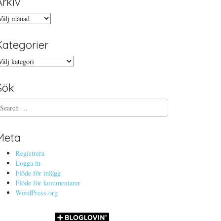
Arkiv
rkiv
Kategorier
ategorier
Sök
Meta
Registrera
Logga in
Flöde för inlägg
Flöde för kommentarer
WordPress.org