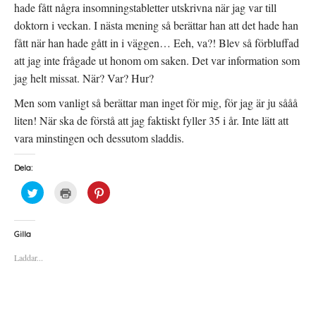
t
n
a
hade fått några insomningstabletter utskrivna när jag var till
t
s
s
n
t
i
doktorn i veckan. I nästa mening så berättar han att det hade han
y
e
e
t
r
t
fått när han hade gått in i väggen… Eeh, va?! Blev så förbluffad
t
)
t
f
n
att jag inte frågade ut honom om saken. Det var information som
ö
y
n
t
jag helt missat. När? Var? Hur?
s
t
t
f
e
ö
Men som vanligt så berättar man inget för mig, för jag är ju sååå
r
n
)
s
liten! När ska de förstå att jag faktiskt fyller 35 i år. Inte lätt att
t
e
vara minstingen och dessutom sladdis.
r
)
Dela:
K
K
K
l
l
l
i
i
i
c
c
c
k
k
k
a
a
a
Gilla
f
f
f
ö
ö
ö
Laddar...
r
r
r
a
u
a
t
t
t
t
s
t
d
k
d
e
r
e
l
i
l