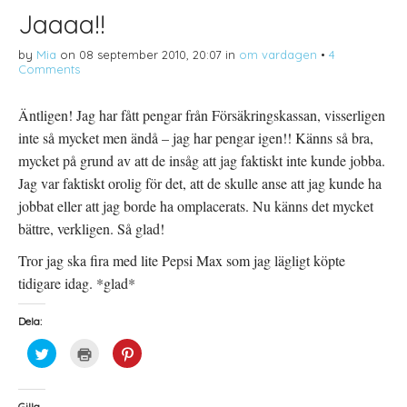
Jaaaa!!
by
Mia
on
08 september 2010, 20:07
in
om vardagen
•
4
Comments
Äntligen! Jag har fått pengar från Försäkringskassan, visserligen
inte så mycket men ändå – jag har pengar igen!! Känns så bra,
mycket på grund av att de insåg att jag faktiskt inte kunde jobba.
Jag var faktiskt orolig för det, att de skulle anse att jag kunde ha
jobbat eller att jag borde ha omplacerats. Nu känns det mycket
bättre, verkligen. Så glad!
Tror jag ska fira med lite Pepsi Max som jag lägligt köpte
tidigare idag. *glad*
Dela:
K
K
K
l
l
l
i
i
i
c
c
c
k
k
k
a
a
a
Gilla