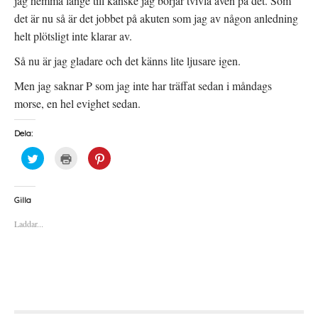
jag hemma länge till kanske jag börjar tvivla även på det. Som
s
t
t
f
det är nu så är det jobbet på akuten som jag av någon anledning
e
ö
r
n
helt plötsligt inte klarar av.
)
s
t
e
Så nu är jag gladare och det känns lite ljusare igen.
r
)
Men jag saknar P som jag inte har träffat sedan i måndags
morse, en hel evighet sedan.
Dela:
K
K
K
l
l
l
i
i
i
c
c
c
k
k
k
a
a
a
Gilla
f
f
f
ö
ö
ö
Laddar...
r
r
r
a
u
a
t
t
t
t
s
t
d
k
d
e
r
e
l
i
l
a
f
a
p
t
t
å
(
i
T
Ö
l
w
p
l