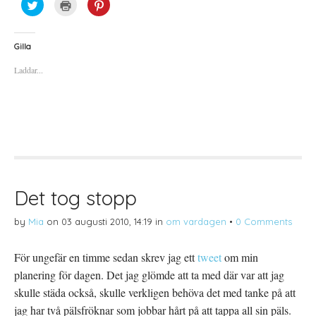
K
K
K
l
l
l
i
i
i
c
c
c
k
k
k
a
a
a
Gilla
f
f
f
ö
ö
ö
Laddar...
r
r
r
a
u
a
t
t
t
t
s
t
d
k
d
e
r
e
l
i
l
a
f
a
p
t
t
å
(
i
T
Ö
l
w
p
l
i
p
P
t
n
i
t
a
n
Det tog stopp
e
s
t
r
i
e
(
e
r
by
Mia
on
03 augusti 2010, 14:19
in
om vardagen
•
0 Comments
Ö
t
e
p
t
s
p
n
t
n
y
(
För ungefär en timme sedan skrev jag ett
tweet
om min
a
t
Ö
s
t
p
planering för dagen. Det jag glömde att ta med där var att jag
i
f
p
e
ö
n
t
n
a
skulle städa också, skulle verkligen behöva det med tanke på att
t
s
s
n
t
i
jag har två pälsfröknar som jobbar hårt på att tappa all sin päls.
y
e
e