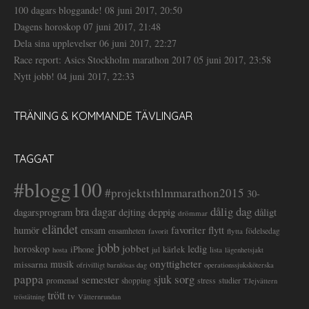
100 dagars bloggande!
08 juni 2017, 20:50
Dagens horoskop
07 juni 2017, 21:48
Dela sina upplevelser
06 juni 2017, 22:27
Race report: Asics Stockholm marathon 2017
05 juni 2017, 23:58
Nytt jobb!
04 juni 2017, 22:33
TRÄNING & KOMMANDE TÄVLINGAR
TAGGAT
#blogg100
#projektsthlmmarathon2015
30-
dålig dag
bra dagar
deppig
dagarsprogram
dejting
dåligt
drömmar
eländet
favoriter
flytt
humör
ensam
ensamheten
flytta
födelsedag
favorit
jobb
jobbet
horoskop
ledig
iPhone
kärlek
jul
lista
hosta
lägenhetsjakt
onyttigheter
musik
missarna
ofrivilligt barnlösas dag
operationssjuksköterska
pappa
sorg
semester
sjuk
stress
studier
promenad
shopping
TJejvättern
trött
tv
tröstätning
Vätternrundan