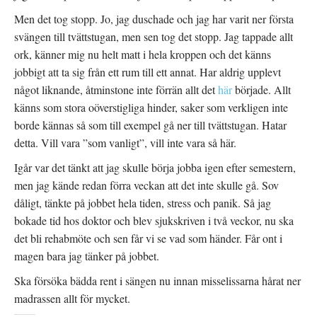
t
r
t
t
)
t
Men det tog stopp. Jo, jag duschade och jag har varit ner första
f
n
ö
y
svängen till tvättstugan, men sen tog det stopp. Jag tappade allt
n
t
s
t
ork, känner mig nu helt matt i hela kroppen och det känns
t
f
e
ö
jobbigt att ta sig från ett rum till ett annat. Har aldrig upplevt
r
n
)
s
något liknande, åtminstone inte förrän allt det
här
började. Allt
t
e
känns som stora oöverstigliga hinder, saker som verkligen inte
r
)
borde kännas så som till exempel gå ner till tvättstugan. Hatar
detta. Vill vara ”som vanligt”, vill inte vara så här.
Igår var det tänkt att jag skulle börja jobba igen efter semestern,
men jag kände redan förra veckan att det inte skulle gå. Sov
dåligt, tänkte på jobbet hela tiden, stress och panik. Så jag
bokade tid hos doktor och blev sjukskriven i två veckor, nu ska
det bli rehabmöte och sen får vi se vad som händer. Får ont i
magen bara jag tänker på jobbet.
Ska försöka bädda rent i sängen nu innan misselissarna hårat ner
madrassen allt för mycket.