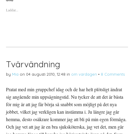
f
f
f
ö
ö
ö
Laddar...
r
r
r
a
u
a
t
t
t
t
s
t
d
k
d
e
r
e
l
i
l
a
f
a
p
t
t
å
(
i
T
Ö
l
w
p
l
i
p
P
t
n
i
t
a
n
Tvärvändning
e
s
t
r
i
e
(
e
r
by
Mia
on
04 augusti 2010, 12:48
in
om vardagen
•
8 Comments
Ö
t
e
p
t
s
p
n
t
n
y
(
Pratat med min gruppchef idag och de har helt plötsligt ändrat
a
t
Ö
s
t
p
sig angående min uppsägningstid. Nu tycker de att det är bästa
i
f
p
e
ö
n
t
n
a
för mig är att jag får börja så snabbt som möjligt på det nya
t
s
s
n
t
i
jobbet, vilket jag verkligen kan instämma i. Ju längre jag går
y
e
e
t
r
t
hemma, desto osäkrare kommer jag att bli på min egen förmåga.
t
)
t
f
n
Och jag vet att jag är en bra sjuksköterska, jag vet det, men går
ö
y
n
t