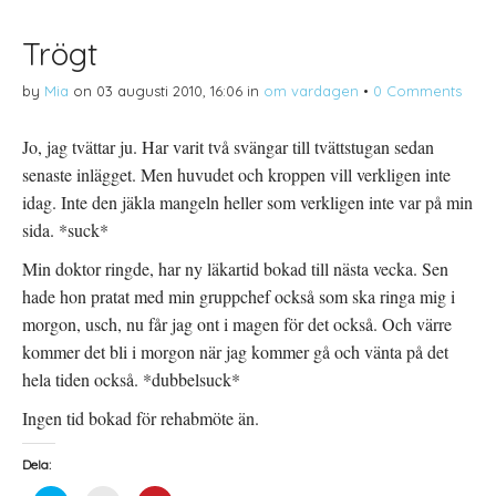
i
p
P
t
n
i
t
a
n
Trögt
e
s
t
r
i
e
(
e
r
by
Mia
on
03 augusti 2010, 16:06
in
om vardagen
•
0 Comments
Ö
t
e
p
t
s
p
n
t
n
y
(
Jo, jag tvättar ju. Har varit två svängar till tvättstugan sedan
a
t
Ö
s
t
p
senaste inlägget. Men huvudet och kroppen vill verkligen inte
i
f
p
e
ö
n
t
n
a
idag. Inte den jäkla mangeln heller som verkligen inte var på min
t
s
s
n
t
i
sida. *suck*
y
e
e
t
r
t
t
)
t
Min doktor ringde, har ny läkartid bokad till nästa vecka. Sen
f
n
ö
y
hade hon pratat med min gruppchef också som ska ringa mig i
n
t
s
t
morgon, usch, nu får jag ont i magen för det också. Och värre
t
f
e
ö
kommer det bli i morgon när jag kommer gå och vänta på det
r
n
)
s
hela tiden också. *dubbelsuck*
t
e
r
Ingen tid bokad för rehabmöte än.
)
Dela: