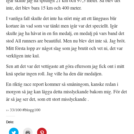
Igår skulle jag ha sprungit 21 km och 97,5 meter. Så blev det
inte, det blev bara 15 km och 400 meter.
I vanliga fall skulle det inte ha stört mig att ett långpass blir
kortare än vad som var tänkt men igår var det speciellt. Igår
skulle jag ha håvat in en fin medalj, en medalj på vars band det
stod All runners are beautiful. Men nu blev det inte så. Jag bröt.
Mitt första lopp av något slag som jag brutit och vet ni, det var
verkligen inte kul.
Sen att det var det vettigaste att göra eftersom jag fick ont i mitt
knä spelar ingen roll. Jag ville ha den där medaljen.
En riktig race report kommer så småningom, kanske redan i
morgon så jag kan lägga detta misslyckande bakom mig. För det
är så jag ser det, som ett stort misslyckande .
›› 33/100 #blogg100
Dela:
K
K
K