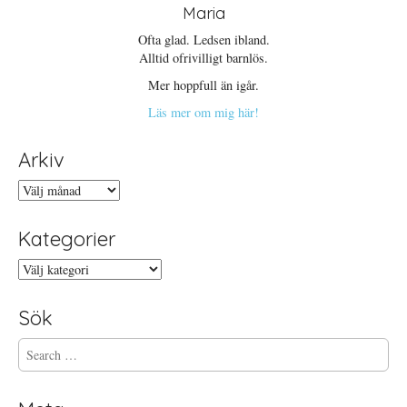
Maria
Ofta glad. Ledsen ibland.
Alltid ofrivilligt barnlös.
Mer hoppfull än igår.
Läs mer om mig här!
Arkiv
Arkiv
Kategorier
Kategorier
Sök
S
e
a
r