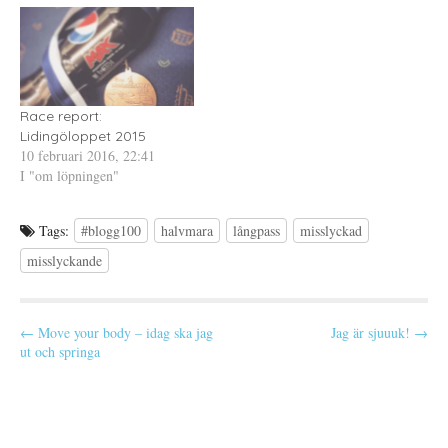
känslorna om loppet är
t
)
t
fortfarande lite "all over the
f
n
ö
y
place" för att använda prins
n
t
Daniels ord. Jag…
s
t
t
f
e
ö
r
n
)
s
Race report:
t
e
Lidingöloppet 2015
r
10 februari 2016, 22:41
)
I "om löpningen"
Tags:
#blogg100
halvmara
långpass
misslyckad
misslyckande
P
← Move your body – idag ska jag
Jag är sjuuuk! →
ut och springa
o
s
t
n