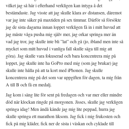
vilket jag så här i efterhand verkligen kan intyga å det
bestämdaste. Jag visste att jag skulle klara av distansen, däremot
var jag inte säker på maxtiden på sex timmar. Därför så försökte
jag de sista dagarna innan loppet verkligen få in i mitt huvud att
jag måste våga pusha mig själv mer, jag orkar springa mer än
vad jag tror, jag skulle inte bli ”lat” och gå (jo, ibland men inte så
mycket som mitt huvud i vanliga fall skulle säga till mig att
göra). Jag skulle vara fokuserad och bara koncentrera mig på
loppet, jag skulle inte ha GoPro med mig (som jag brukar) jag
skulle inte hålla på att ta kort med iPhonen. Jag skulle
koncentrera mig på det som var uppgiften för dagen, ta mig från
A till B och få en medalj.
Jag kom i säng lite för sent på fredagen och var mer eller mindre
död när klockan ringde på morgonen. Jisses, skulle jag verkligen
springa idag! Men ändå kände jag mig lite peppad, hurra jag
skulle springa ett marathon liksom. Jag fick i mig frukosten och
fick på mig kläder, fick ner de sista i väskan och cyklade till