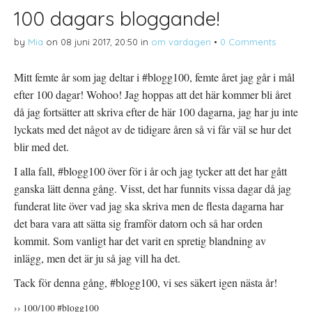
100 dagars bloggande!
by
Mia
on
08 juni 2017, 20:50
in
om vardagen
•
0 Comments
Mitt femte år som jag deltar i #blogg100, femte året jag går i mål
efter 100 dagar! Wohoo! Jag hoppas att det här kommer bli året
då jag fortsätter att skriva efter de här 100 dagarna, jag har ju inte
lyckats med det något av de tidigare åren så vi får väl se hur det
blir med det.
I alla fall, #blogg100 över för i år och jag tycker att det har gått
ganska lätt denna gång. Visst, det har funnits vissa dagar då jag
funderat lite över vad jag ska skriva men de flesta dagarna har
det bara vara att sätta sig framför datorn och så har orden
kommit. Som vanligt har det varit en spretig blandning av
inlägg, men det är ju så jag vill ha det.
Tack för denna gång, #blogg100, vi ses säkert igen nästa år!
›› 100/100 #blogg100