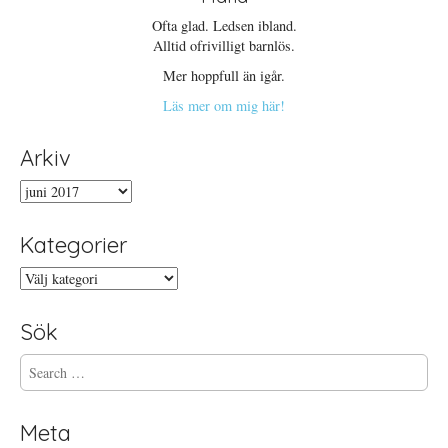
Ofta glad. Ledsen ibland.
Alltid ofrivilligt barnlös.
Mer hoppfull än igår.
Läs mer om mig här!
Arkiv
Arkiv
Kategorier
Kategorier
Sök
S
e
a
r
Meta
c