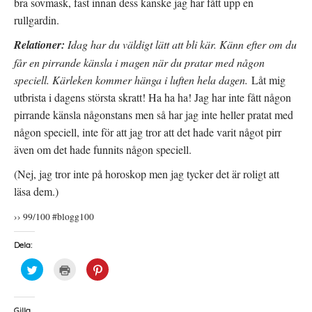
bra sovmask, fast innan dess kanske jag har fått upp en
rullgardin.
Relationer:
Idag har du väldigt lätt att bli kär. Känn efter om du
får en pirrande känsla i magen när du pratar med någon
speciell. Kärleken kommer hänga i luften hela dagen.
Låt mig
utbrista i dagens största skratt! Ha ha ha! Jag har inte fått någon
pirrande känsla någonstans men så har jag inte heller pratat med
någon speciell, inte för att jag tror att det hade varit något pirr
även om det hade funnits någon speciell.
(Nej, jag tror inte på horoskop men jag tycker det är roligt att
läsa dem.)
›› 99/100 #blogg100
Dela:
K
K
K
l
l
l
i
i
i
c
c
c
k
k
k
a
a
a
Gilla