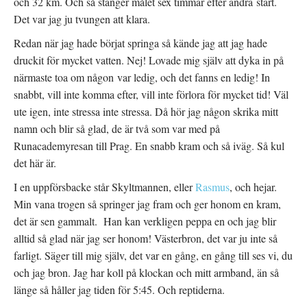
och 32 km. Och så stänger målet sex timmar efter andra start.
Det var jag ju tvungen att klara.
Redan när jag hade börjat springa så kände jag att jag hade
druckit för mycket vatten. Nej! Lovade mig själv att dyka in på
närmaste toa om någon var ledig, och det fanns en ledig! In
snabbt, vill inte komma efter, vill inte förlora för mycket tid! Väl
ute igen, inte stressa inte stressa. Då hör jag någon skrika mitt
namn och blir så glad, de är två som var med på
Runacademyresan till Prag. En snabb kram och så iväg. Så kul
det här är.
I en uppförsbacke står Skyltmannen, eller
Rasmus
, och hejar.
Min vana trogen så springer jag fram och ger honom en kram,
det är sen gammalt. Han kan verkligen peppa en och jag blir
alltid så glad när jag ser honom! Västerbron, det var ju inte så
farligt. Säger till mig själv, det var en gång, en gång till ses vi, du
och jag bron. Jag har koll på klockan och mitt armband, än så
länge så håller jag tiden för 5:45. Och reptiderna.