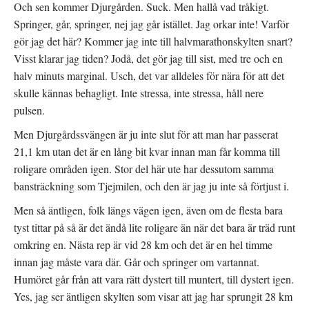
Och sen kommer Djurgården. Suck. Men hallå vad tråkigt.
Springer, går, springer, nej jag går istället. Jag orkar inte! Varför
gör jag det här? Kommer jag inte till halvmarathonskylten snart?
Visst klarar jag tiden? Jodå, det gör jag till sist, med tre och en
halv minuts marginal. Usch, det var alldeles för nära för att det
skulle kännas behagligt. Inte stressa, inte stressa, håll nere
pulsen.
Men Djurgårdssvängen är ju inte slut för att man har passerat
21,1 km utan det är en lång bit kvar innan man får komma till
roligare områden igen. Stor del här ute har dessutom samma
bansträckning som Tjejmilen, och den är jag ju inte så förtjust i.
Men så äntligen, folk längs vägen igen, även om de flesta bara
tyst tittar på så är det ändå lite roligare än när det bara är träd runt
omkring en. Nästa rep är vid 28 km och det är en hel timme
innan jag måste vara där. Går och springer om vartannat.
Humöret går från att vara rätt dystert till muntert, till dystert igen.
Yes, jag ser äntligen skylten som visar att jag har sprungit 28 km