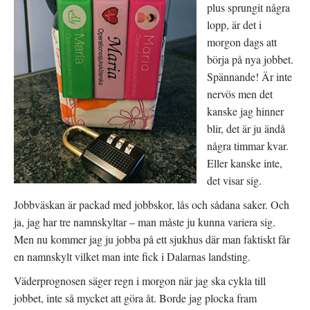
plus sprungit några
i
f
p
e
ö
n
t
n
a
lopp, är det i
t
s
s
n
t
i
morgon dags att
y
e
e
t
r
t
börja på nya jobbet.
t
)
t
f
n
Spännande! Är inte
ö
y
n
t
nervös men det
s
t
t
f
kanske jag hinner
e
ö
r
n
blir, det är ju ändå
)
s
t
några timmar kvar.
e
r
Eller kanske inte,
)
det visar sig.
Jobbväskan är packad med jobbskor, lås och sådana saker. Och
ja, jag har tre namnskyltar – man måste ju kunna variera sig.
Men nu kommer jag ju jobba på ett sjukhus där man faktiskt får
en namnskylt vilket man inte fick i Dalarnas landsting.
Väderprognosen säger regn i morgon när jag ska cykla till
jobbet, inte så mycket att göra åt. Borde jag plocka fram