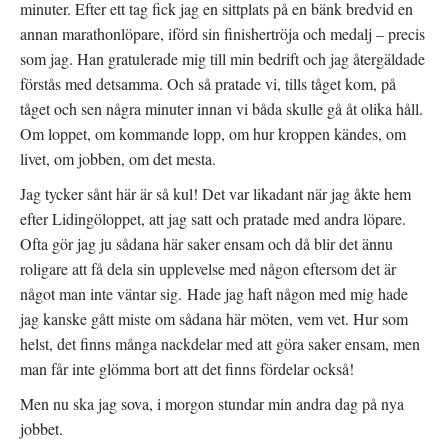
s
t
minuter. Efter ett tag fick jag en sittplats på en bänk bredvid en
t
f
e
ö
annan marathonlöpare, iförd sin finishertröja och medalj – precis
r
n
)
s
som jag. Han gratulerade mig till min bedrift och jag återgäldade
t
e
förstås med detsamma. Och så pratade vi, tills tåget kom, på
r
)
tåget och sen några minuter innan vi båda skulle gå åt olika håll.
Om loppet, om kommande lopp, om hur kroppen kändes, om
livet, om jobben, om det mesta.
Jag tycker sånt här är så kul! Det var likadant när jag åkte hem
efter Lidingöloppet, att jag satt och pratade med andra löpare.
Ofta gör jag ju sådana här saker ensam och då blir det ännu
roligare att få dela sin upplevelse med någon eftersom det är
något man inte väntar sig. Hade jag haft någon med mig hade
jag kanske gått miste om sådana här möten, vem vet. Hur som
helst, det finns många nackdelar med att göra saker ensam, men
man får inte glömma bort att det finns fördelar också!
Men nu ska jag sova, i morgon stundar min andra dag på nya
jobbet.