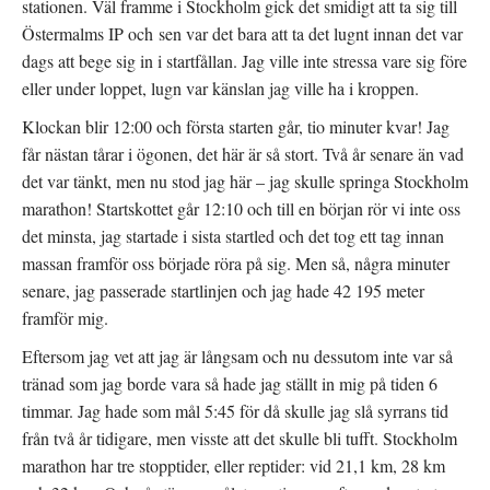
stationen. Väl framme i Stockholm gick det smidigt att ta sig till
Östermalms IP och sen var det bara att ta det lugnt innan det var
dags att bege sig in i startfållan. Jag ville inte stressa vare sig före
eller under loppet, lugn var känslan jag ville ha i kroppen.
Klockan blir 12:00 och första starten går, tio minuter kvar! Jag
får nästan tårar i ögonen, det här är så stort. Två år senare än vad
det var tänkt, men nu stod jag här – jag skulle springa Stockholm
marathon! Startskottet går 12:10 och till en början rör vi inte oss
det minsta, jag startade i sista startled och det tog ett tag innan
massan framför oss började röra på sig. Men så, några minuter
senare, jag passerade startlinjen och jag hade 42 195 meter
framför mig.
Eftersom jag vet att jag är långsam och nu dessutom inte var så
tränad som jag borde vara så hade jag ställt in mig på tiden 6
timmar. Jag hade som mål 5:45 för då skulle jag slå syrrans tid
från två år tidigare, men visste att det skulle bli tufft. Stockholm
marathon har tre stopptider, eller reptider: vid 21,1 km, 28 km