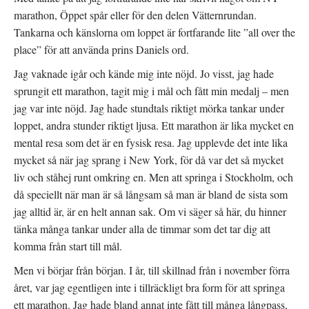
a
t
Ö
s
t
p
marathon, Öppet spår eller för den delen Vätternrundan.
i
f
p
e
ö
n
Tankarna och känslorna om loppet är fortfarande lite ”all over the
t
n
a
t
s
s
place” för att använda prins Daniels ord.
n
t
i
y
e
e
t
r
t
Jag vaknade igår och kände mig inte nöjd. Jo visst, jag hade
t
)
t
f
n
sprungit ett marathon, tagit mig i mål och fått min medalj – men
ö
y
n
t
jag var inte nöjd. Jag hade stundtals riktigt mörka tankar under
s
t
t
f
loppet, andra stunder riktigt ljusa. Ett marathon är lika mycket en
e
ö
r
n
mental resa som det är en fysisk resa. Jag upplevde det inte lika
)
s
t
mycket så när jag sprang i New York, för då var det så mycket
e
r
)
liv och ståhej runt omkring en. Men att springa i Stockholm, och
då speciellt när man är så långsam så man är bland de sista som
jag alltid är, är en helt annan sak. Om vi säger så här, du hinner
tänka många tankar under alla de timmar som det tar dig att
komma från start till mål.
Men vi börjar från början. I år, till skillnad från i november förra
året, var jag egentligen inte i tillräckligt bra form för att springa
ett marathon. Jag hade bland annat inte fått till många långpass,