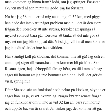
men kommer jag hinna fram? Jodå, om jag springer. Passerar
skylten med någon minut till godo, jag får fortsätta.
Nu har jag 36 minuter på mig att ta mig till 32 km, med pigga
ben hade det inte varit något problem men nu, det är den stora
frågan det. Försöker att inte stressa, försöker att springa så
mycket som det bara går, försöker att tänka att det inte gör så
mycket om jag blir stoppad där. Visst, jag vill i mål men kommer
jag inte dit så är det inte hela världen.
Har ständigt koll på klockan, det kommer inte att gå! Jag och en
annan tjej säger till varandra att det kommer bli på håret. Ser
Rasmus igen, heja @hoppfull får jag höra, en till kram och jag
säger till honom att jag inte kommer att hinna. Jodå, det gör du
visst, spring nu!
Efter Slussen står en funktionär och pekar på klockan, skynda er
säger han. Ja ja, vi vet, svarar jag. Några kvarter senare frågar
jag en funktionär om vi inte är vid 32 km än, bara runt hörnet
och uppför backen är svaret. Ja, tänker jag, det kommer att gå.