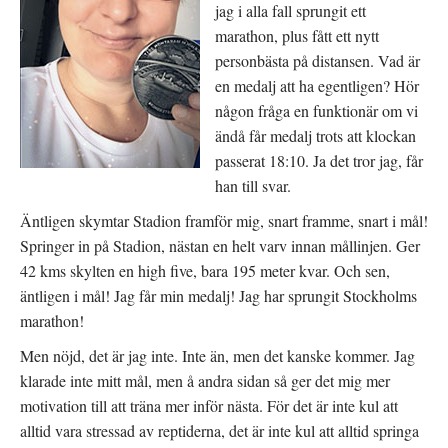
jag i alla fall sprungit ett
marathon, plus fått ett nytt
personbästa på distansen. Vad är
en medalj att ha egentligen? Hör
någon fråga en funktionär om vi
ändå får medalj trots att klockan
passerat 18:10. Ja det tror jag, får
han till svar.
Äntligen skymtar Stadion framför mig, snart framme, snart i mål!
Springer in på Stadion, nästan en helt varv innan mållinjen. Ger
42 kms skylten en high five, bara 195 meter kvar. Och sen,
äntligen i mål! Jag får min medalj! Jag har sprungit Stockholms
marathon!
Men nöjd, det är jag inte. Inte än, men det kanske kommer. Jag
klarade inte mitt mål, men å andra sidan så ger det mig mer
motivation till att träna mer inför nästa. För det är inte kul att
alltid vara stressad av reptiderna, det är inte kul att alltid springa