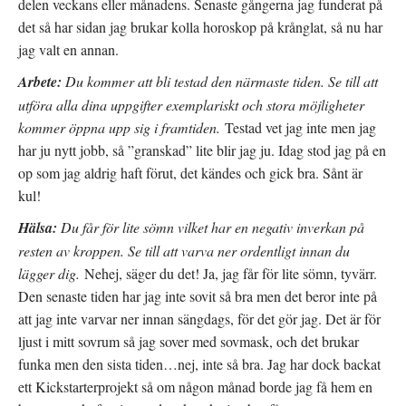
delen veckans eller månadens. Senaste gångerna jag funderat på
i
f
p
e
ö
n
t
n
a
det så har sidan jag brukar kolla horoskop på krånglat, så nu har
t
s
s
n
t
i
jag valt en annan.
y
e
e
t
r
t
t
)
t
Arbete:
Du kommer att bli testad den närmaste tiden. Se till att
f
n
ö
y
utföra alla dina uppgifter exemplariskt och stora möjligheter
n
t
s
t
kommer öppna upp sig i framtiden.
Testad vet jag inte men jag
t
f
e
ö
har ju nytt jobb, så ”granskad” lite blir jag ju. Idag stod jag på en
r
n
)
s
op som jag aldrig haft förut, det kändes och gick bra. Sånt är
t
e
kul!
r
)
Hälsa:
Du får för lite sömn vilket har en negativ inverkan på
resten av kroppen. Se till att varva ner ordentligt innan du
lägger dig.
Nehej, säger du det! Ja, jag får för lite sömn, tyvärr.
Den senaste tiden har jag inte sovit så bra men det beror inte på
att jag inte varvar ner innan sängdags, för det gör jag. Det är för
ljust i mitt sovrum så jag sover med sovmask, och det brukar
funka men den sista tiden…nej, inte så bra. Jag har dock backat
ett Kickstarterprojekt så om någon månad borde jag få hem en