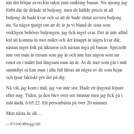
när det börjar avveckla saker runt omkring banan. Nu sprang jag
förbi där de delade ut buljong, men de hällde precis ut all
buljong de hade kvar och sa att de hade slutat servera buljong
nu. Sa något tjurigt om att de är ju vi bland de sista som
verkligen behöver buljongen, jag fick inget svar. Det är inte alltid
kul att komma in mot målet och det knappt är några kvar där,
nästan inget folk på läktaren och nästan inga på banan. Speciellt
inte om man är ensam som jag är och inte har någon som tar
emot en i målet hur långsam man än är. Är de mer som går i mål
samtidigt så kan man i alla fall låtsas att några av de som hejar
och tjoar faktiskt gör det på dig.
Nå väl, jag kom i mål, jag var inte sist. Hade ett tjugotal löpare
efter mig. Tiden, ja den blev över sex timmar men jag fick gå i
mål ändå, 6:05:22. Ett personbästa på över 20 minuter.
Men nästa år, då…
›› 97/100 #blogg100