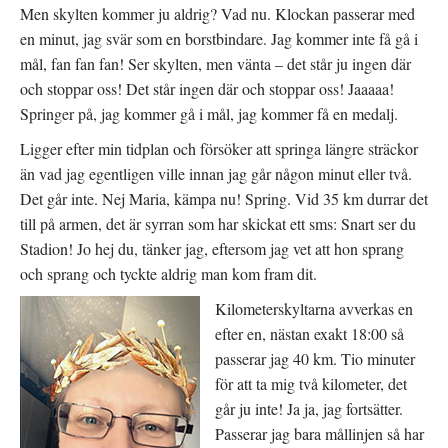
Men skylten kommer ju aldrig? Vad nu. Klockan passerar med
en minut, jag svär som en borstbindare. Jag kommer inte få gå i
mål, fan fan fan! Ser skylten, men vänta – det står ju ingen där
och stoppar oss! Det står ingen där och stoppar oss! Jaaaaa!
Springer på, jag kommer gå i mål, jag kommer få en medalj.
Ligger efter min tidplan och försöker att springa längre sträckor
än vad jag egentligen ville innan jag går någon minut eller två.
Det går inte. Nej Maria, kämpa nu! Spring. Vid 35 km durrar det
till på armen, det är syrran som har skickat ett sms: Snart ser du
Stadion! Jo hej du, tänker jag, eftersom jag vet att hon sprang
och sprang och tyckte aldrig man kom fram dit.
Kilometerskyltar
na avverkas en
efter en, nästan exakt 18:00 så
passerar jag 40 km. Tio minuter
för att ta mig två kilometer, det
går ju inte! Ja ja, jag fortsätter.
Passerar jag bara mållinjen så har