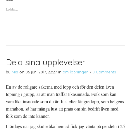
f
f
f
ö
ö
ö
Laddar...
r
r
r
a
u
a
t
t
t
t
s
t
d
k
d
e
r
e
l
i
l
a
f
a
p
t
t
å
(
i
T
Ö
l
w
p
l
i
p
P
t
n
i
t
a
n
Dela sina upplevelser
e
s
t
r
i
e
(
e
r
by
Mia
on
06 juni 2017, 22:27
in
om löpningen
•
0 Comments
Ö
t
e
p
t
s
p
n
t
n
y
(
En av de roligare sakerna med lopp och för den delen även
a
t
Ö
s
t
p
löpning i grupp, är att man träffar likasinnade. Folk som kan
i
f
p
e
ö
n
t
n
a
vara lika insnöade som du är. Just efter längre lopp, som helgens
t
s
s
n
t
i
marathon, så har många lust att prata om sin bedrift även med
y
e
e
t
r
t
folk som de inte känner.
t
)
t
f
n
ö
y
I lördags när jag skulle åka hem så fick jag vänta på pendeln i 25
n
t