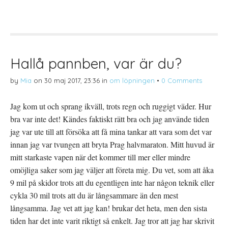
e
r
e
l
i
l
a
f
a
p
t
t
å
(
i
T
Ö
l
w
p
l
i
p
P
t
n
i
t
a
n
Hallå pannben, var är du?
e
s
t
r
i
e
(
e
r
by
Mia
on
30 maj 2017, 23:36
in
om löpningen
•
0 Comments
Ö
t
e
p
t
s
p
n
t
n
y
(
Jag kom ut och sprang ikväll, trots regn och ruggigt väder. Hur
a
t
Ö
s
t
p
bra var inte det! Kändes faktiskt rätt bra och jag använde tiden
i
f
p
e
ö
n
t
n
a
jag var ute till att försöka att få mina tankar att vara som det var
t
s
s
n
t
i
innan jag var tvungen att bryta Prag halvmaraton. Mitt huvud är
y
e
e
t
r
t
mitt starkaste vapen när det kommer till mer eller mindre
t
)
t
f
n
omöjliga saker som jag väljer att företa mig. Du vet, som att åka
ö
y
n
t
9 mil på skidor trots att du egentligen inte har någon teknik eller
s
t
t
f
cykla 30 mil trots att du är långsammare än den mest
e
ö
r
n
långsamma. Jag vet att jag kan! brukar det heta, men den sista
)
s
t
tiden har det inte varit riktigt så enkelt. Jag tror att jag har skrivit
e
r