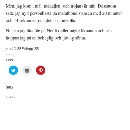
Men, jag kom i mål, medaljen (och tröjan) är min. Dessutom
satte jag nytt personbästa på marathondistansen med 20 minuter
och 44 sekunder, och det är ju inte illa.
Nu ska jag titta lite på Netflix eller något liknande och sen
hoppas jag på en behaglig och ljuvlig sömn.
›› 95/100 #blogg100
Dela:
K
K
K
l
l
l
i
i
i
c
c
c
k
k
k
a
a
a
Gilla
f
f
f
ö
ö
ö
Laddar...
r
r
r
a
u
a
t
t
t
t
s
t
d
k
d
e
r
e
l
i
l
a
f
a
p
t
t
å
(
i