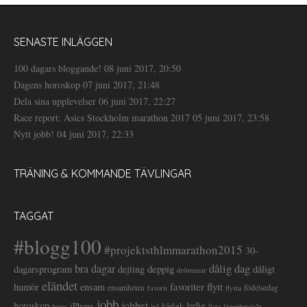
SENASTE INLÄGGEN
100 dagars bloggande!
08 juni 2017, 20:50
Dagens horoskop
07 juni 2017, 21:48
Dela sina upplevelser
06 juni 2017, 22:27
Race report: Asics Stockholm marathon 2017
05 juni 2017, 23:58
Nytt jobb!
04 juni 2017, 22:33
TRÄNING & KOMMANDE TÄVLINGAR
TAGGAT
#blogg100
#projektsthlmmarathon2015
30-
dålig dag
bra dagar
deppig
dagarsprogram
dejting
dåligt
drömmar
eländet
favoriter
flytt
humör
ensam
ensamheten
flytta
födelsedag
favorit
jobb
jobbet
horoskop
ledig
iPhone
kärlek
jul
lista
hosta
lägenhetsjakt