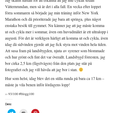
Jag skäms nästan för att erkänna att jag inte cyklat sedan
Vätternrundan, men så är det i alla fall. En vecka efter loppet
förra sommaren så började jag min träning inför New York
Marathon och då prioriterade jag bara att springa, plus något
enstaka besök till gymmet. Nu känner jag att jag måste komma
ut och cykla mer i sommar, även om huvudmålet är ett ultralopp i
augusti. För det är verkligen härligt att komma ut och cykla, även
idag då sidvinden gjorde att jag fick styra mot vinden hela tiden.
Att susa fram på landsbygden, njuta av syrener som blommade
och hur grönt och fint det var överallt. Landsbygd förresten, jag
bor cirka 2,5 km (fågelvägen) från den plats jag står på
fotografiet och jag vill hävda att jag bor i stan.
Hur som helst, idag blev det en stilla runda på bara ca 17 km –
måste ju vila benen inför lördagens lopp!
›› 93/100 #blogg100
Dela:
K
K
K