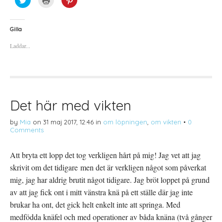
l
l
l
i
i
i
c
c
c
k
k
k
a
a
a
Gilla
f
f
f
ö
ö
ö
Laddar...
r
r
r
a
u
a
t
t
t
t
s
t
d
k
d
e
r
e
l
i
l
a
f
a
p
t
t
å
(
i
Det här med vikten
T
Ö
l
w
p
l
i
p
P
by
Mia
on
31 maj 2017, 12:46
in
om löpningen
,
om vikten
•
0
t
n
i
t
a
n
Comments
e
s
t
r
i
e
(
e
r
Ö
t
e
Att bryta ett lopp det tog verkligen hårt på mig! Jag vet att jag
p
t
s
p
n
t
skrivit om det tidigare men det är verkligen något som påverkat
n
y
(
a
t
Ö
mig, jag har aldrig brutit något tidigare. Jag bröt loppet på grund
s
t
p
i
f
p
av att jag fick ont i mitt vänstra knä på ett ställe där jag inte
e
ö
n
t
n
a
brukar ha ont, det gick helt enkelt inte att springa. Med
t
s
s
n
t
i
medfödda knäfel och med operationer av båda knäna (två gånger
y
e
e