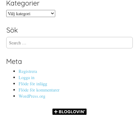
Kategorier
Kategorier
Sök
S
e
a
r
Meta
c
h
Registrera
f
Logga in
o
Flöde för inlägg
r
Flöde för kommentarer
:
WordPress.org