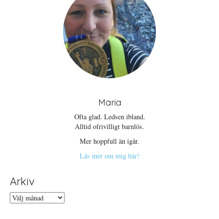
r
n
)
s
t
e
r
)
Maria
Ofta glad. Ledsen ibland.
Alltid ofrivilligt barnlös.
Mer hoppfull än igår.
Läs mer om mig här!
Arkiv
Arkiv