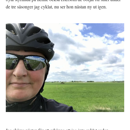
ö
y
n
t
de tre säsonger jag cyklat, nu ser hon nästan ny ut igen.
s
t
t
f
e
ö
r
n
)
s
t
e
r
)