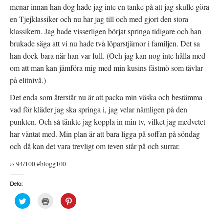
menar innan han dog hade jag inte en tanke på att jag skulle göra
en Tjejklassiker och nu har jag till och med gjort den stora
klassikern. Jag hade visserligen börjat springa tidigare och han
brukade säga att vi nu hade två löparstjärnor i familjen. Det sa
han dock bara när han var full. (Och jag kan nog inte hålla med
om att man kan jämföra mig med min kusins fästmö som tävlar
på elitnivå.)
Det enda som återstår nu är att packa min väska och bestämma
vad för kläder jag ska springa i, jag velar nämligen på den
punkten. Och så tänkte jag koppla in min tv, vilket jag medvetet
har väntat med. Min plan är att bara ligga på soffan på söndag
och då kan det vara trevligt om teven står på och surrar.
›› 94/100 #blogg100
Dela:
K
K
K
l
l
l
i
i
i
c
c
c