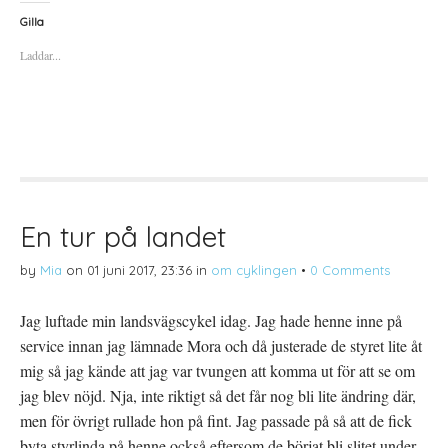
k
k
k
a
a
a
Gilla
f
f
f
ö
ö
ö
Laddar...
r
r
r
a
u
a
t
t
t
t
s
t
d
k
d
e
r
e
l
i
l
a
f
a
p
t
t
å
(
i
T
Ö
l
w
p
l
i
p
P
t
n
i
t
a
n
En tur på landet
e
s
t
r
i
e
(
e
r
by
Mia
on
01 juni 2017, 23:36
in
om cyklingen
•
0 Comments
Ö
t
e
p
t
s
p
n
t
n
y
(
Jag luftade min landsvägscykel idag. Jag hade henne inne på
a
t
Ö
s
t
p
service innan jag lämnade Mora och då justerade de styret lite åt
i
f
p
e
ö
n
t
n
a
mig så jag kände att jag var tvungen att komma ut för att se om
t
s
s
n
t
i
jag blev nöjd. Nja, inte riktigt så det får nog bli lite ändring där,
y
e
e
t
r
t
men för övrigt rullade hon på fint. Jag passade på så att de fick
t
)
t
f
n
byta styrlinda på henne också eftersom de börjat bli slitet under