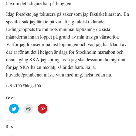
lite om det tidigare här på bloggen.
)
Idag försökte jag fokusera på saker som jag faktiskt klarat av. En
specifik sak jag tänkte på var att jag faktiskt klarade
Lidingöloppets tre mil trots minimal löpträning de sista
månaderna innan loppet på grund av min trasiga vänsterfot.
Varför jag fokuserar på just löpningen och vad jag har klarat av
där är för att det i helgen är dags för Stockholm marathon och
denna gång SKA jag springa och jag ska dessutom ta mig runt
för jag SKA ha en medalj, så är det bara. Så ja,
huvudet/pannbenet måste vara med mig, helst redan nu.
›› 91/100 #blogg100
Dela:
K
K
K
l
l
l
i
i
i
c
c
c
k
k
k
a
a
a
Gilla
f
f
f
ö
ö
ö