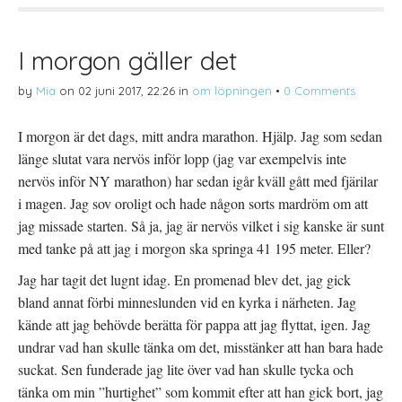
T
Ö
l
w
p
l
i
p
P
t
n
i
t
a
n
I morgon gäller det
e
s
t
r
i
e
(
e
r
by
Mia
on
02 juni 2017, 22:26
in
om löpningen
•
0 Comments
Ö
t
e
p
t
s
p
n
t
n
y
(
I morgon är det dags, mitt andra marathon. Hjälp. Jag som sedan
a
t
Ö
s
t
p
länge slutat vara nervös inför lopp (jag var exempelvis inte
i
f
p
e
ö
n
t
n
a
nervös inför NY marathon) har sedan igår kväll gått med fjärilar
t
s
s
n
t
i
i magen. Jag sov oroligt och hade någon sorts mardröm om att
y
e
e
t
r
t
jag missade starten. Så ja, jag är nervös vilket i sig kanske är sunt
t
)
t
f
n
med tanke på att jag i morgon ska springa 41 195 meter. Eller?
ö
y
n
t
s
t
Jag har tagit det lugnt idag. En promenad blev det, jag gick
t
f
e
ö
bland annat förbi minneslunden vid en kyrka i närheten. Jag
r
n
)
s
kände att jag behövde berätta för pappa att jag flyttat, igen. Jag
t
e
undrar vad han skulle tänka om det, misstänker att han bara hade
r
)
suckat. Sen funderade jag lite över vad han skulle tycka och
tänka om min ”hurtighet” som kommit efter att han gick bort, jag