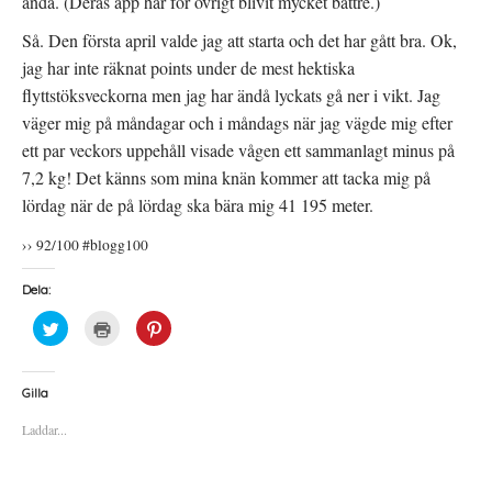
ändå. (Deras app har för övrigt blivit mycket bättre.)
Så. Den första april valde jag att starta och det har gått bra. Ok,
jag har inte räknat points under de mest hektiska
flyttstöksveckorna men jag har ändå lyckats gå ner i vikt. Jag
väger mig på måndagar och i måndags när jag vägde mig efter
ett par veckors uppehåll visade vågen ett sammanlagt minus på
7,2 kg! Det känns som mina knän kommer att tacka mig på
lördag när de på lördag ska bära mig 41 195 meter.
›› 92/100 #blogg100
Dela:
K
K
K
l
l
l
i
i
i
c
c
c
k
k
k
a
a
a
Gilla
f
f
f
ö
ö
ö
Laddar...
r
r
r
a
u
a
t
t
t
t
s
t
d
k
d