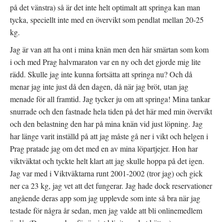
t
r
t
på det vänstra) så är det inte helt optimalt att springa kan man
t
)
t
f
n
tycka, speciellt inte med en övervikt som pendlat mellan 20-25
ö
y
n
t
kg.
s
t
t
f
e
ö
Jag är van att ha ont i mina knän men den här smärtan som kom
r
n
)
s
i och med Prag halvmaraton var en ny och det gjorde mig lite
t
e
rädd. Skulle jag inte kunna fortsätta att springa nu? Och då
r
)
menar jag inte just då den dagen, då när jag bröt, utan jag
menade för all framtid. Jag tycker ju om att springa! Mina tankar
snurrade och den fastnade hela tiden på det här med min övervikt
och den belastning den har på mina knän vid just löpning. Jag
har länge varit inställd på att jag måste gå ner i vikt och helgen i
Prag pratade jag om det med en av mina löpartjejer. Hon har
viktväktat och tyckte helt klart att jag skulle hoppa på det igen.
Jag var med i Viktväktarna runt 2001-2002 (tror jag) och gick
ner ca 23 kg, jag vet att det fungerar. Jag hade dock reservationer
angående deras app som jag upplevde som inte så bra när jag
testade för några år sedan, men jag valde att bli onlinemedlem