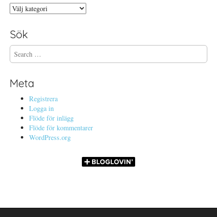
Kategorier
Sök
S
e
a
r
Meta
c
h
Registrera
f
Logga in
o
Flöde för inlägg
r
Flöde för kommentarer
:
WordPress.org