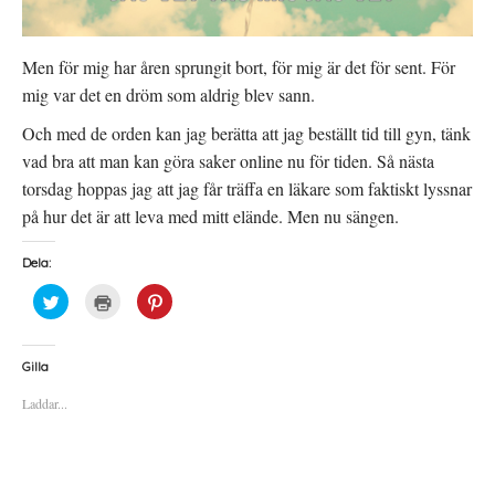
Men för mig har åren sprungit bort, för mig är det för sent. För
mig var det en dröm som aldrig blev sann.
Och med de orden kan jag berätta att jag beställt tid till gyn, tänk
vad bra att man kan göra saker online nu för tiden. Så nästa
torsdag hoppas jag att jag får träffa en läkare som faktiskt lyssnar
på hur det är att leva med mitt elände. Men nu sängen.
Dela:
K
K
K
l
l
l
i
i
i
c
c
c
k
k
k
a
a
a
Gilla
f
f
f
ö
ö
ö
Laddar...
r
r
r
a
u
a
t
t
t
t
s
t
d
k
d
e
r
e
l
i
l