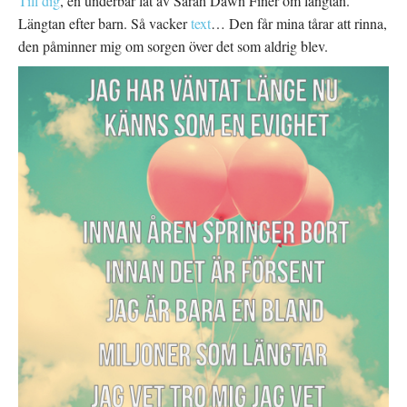
Till dig
, en underbar låt av Sarah Dawn Finer om längtan.
Längtan efter barn. Så vacker
text
… Den får mina tårar att rinna,
den påminner mig om sorgen över det som aldrig blev.