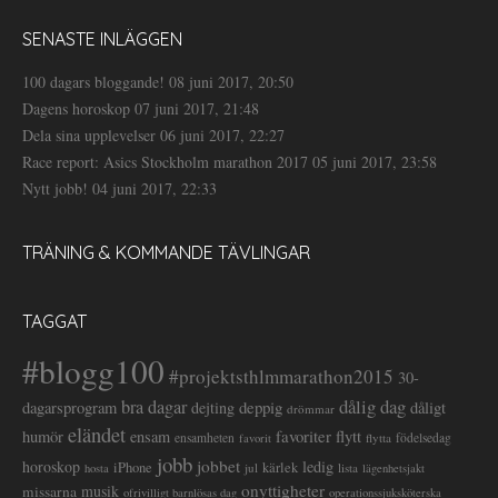
SENASTE INLÄGGEN
100 dagars bloggande!
08 juni 2017, 20:50
Dagens horoskop
07 juni 2017, 21:48
Dela sina upplevelser
06 juni 2017, 22:27
Race report: Asics Stockholm marathon 2017
05 juni 2017, 23:58
Nytt jobb!
04 juni 2017, 22:33
TRÄNING & KOMMANDE TÄVLINGAR
TAGGAT
#blogg100
#projektsthlmmarathon2015
30-
dålig dag
bra dagar
deppig
dagarsprogram
dejting
dåligt
drömmar
eländet
favoriter
flytt
humör
ensam
ensamheten
flytta
födelsedag
favorit
jobb
jobbet
horoskop
ledig
iPhone
kärlek
jul
lista
hosta
lägenhetsjakt
onyttigheter
musik
missarna
ofrivilligt barnlösas dag
operationssjuksköterska