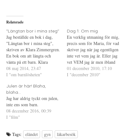
a
f
a
p
t
t
å
(
i
T
Ö
l
w
p
l
i
p
P
Relaterade
t
n
i
t
a
n
e
s
t
"Längtan bor i mina steg"
Dag 1: Om mig
r
i
e
Jag beställde en bok i dag,
En verklig utmaning för mig,
(
e
r
Ö
t
e
"Längtan bor i mina steg",
precis som för Maria, för vad
p
t
s
skriven av Klara Zimmergren.
p
n
t
skriver jag när jag egentligen
n
y
(
En bok om att längta och
inte vet vem jag är. Eller jag
a
t
Ö
s
t
p
vänta på ett barn. Klara
vet VEM jag är men ibland
i
f
p
berättar själv att när hon
08 maj 2014, 23:47
e
ö
n
känns det inte så, vet inte vad
01 december 2010, 17:10
t
n
a
befann sig i barnlöshetsträsket
I "om barnlösheten"
jag tycker, vad jag vill, vad
I "december 2010"
t
s
s
n
t
i
hade velat läsa en bok om
jag tänker... Kanske jag skulle
y
e
e
Julen är här! Blaha,
någon som var i samma
t
r
t
ta och göra…
t
)
t
blaha...
situation och av egen…
f
n
Jag har aldrig tyckt om julen,
ö
y
n
t
inte ens som barn.
s
t
t
f
08 december 2016, 00:39
e
ö
I "film"
r
n
)
s
t
e
r
Tags:
eländet
gyn
läkarbesök
)