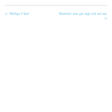
P
← Härliga 9 km!
Humöret som går upp och sen ner
→
o
s
t
n
a
v
i
g
a
t
i
o
n