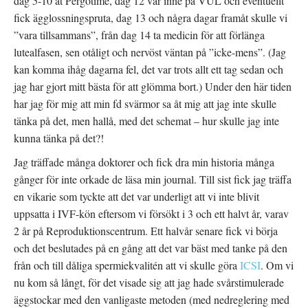
dag 5-10 åt Pergotime, dag 12 var inne på VUL och eventuellt
fick ägglossningspruta, dag 13 och några dagar framåt skulle vi
”vara tillsammans”, från dag 14 ta medicin för att förlänga
lutealfasen, sen otåligt och nervöst väntan på ”icke-mens”. (Jag
kan komma ihåg dagarna fel, det var trots allt ett tag sedan och
jag har gjort mitt bästa för att glömma bort.) Under den här tiden
har jag för mig att min fd svärmor sa åt mig att jag inte skulle
tänka på det, men hallå, med det schemat – hur skulle jag inte
kunna tänka på det?!
Jag träffade många doktorer och fick dra min historia många
gånger för inte orkade de läsa min journal. Till sist fick jag träffa
en vikarie som tyckte att det var underligt att vi inte blivit
uppsatta i IVF-kön eftersom vi försökt i 3 och ett halvt år, varav
2 år på Reproduktionscentrum. Ett halvår senare fick vi börja
och det beslutades på en gång att det var bäst med tanke på den
från och till dåliga spermiekvalitén att vi skulle göra
ICSI
. Om vi
nu kom så långt, för det visade sig att jag hade svårstimulerade
äggstockar med den vanligaste metoden (med nedreglering med