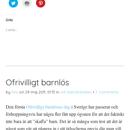
K
K
K
l
l
l
i
i
i
c
c
c
k
k
k
a
a
a
Gilla
f
f
f
ö
ö
ö
Laddar...
r
r
r
a
u
a
t
t
t
t
s
t
d
k
d
e
r
e
l
i
l
a
f
a
p
t
t
å
(
i
T
Ö
l
w
p
l
i
p
P
t
n
i
t
a
n
Ofrivilligt barnlös
e
s
t
r
i
e
(
e
r
by
Mia
on
29 maj 2011, 01:13
in
om barnlösheten
•
7 Comments
Ö
t
e
p
t
s
p
n
t
n
y
(
Den första
Ofrivilligt barnlösas dag
i Sverige har passerat och
a
t
Ö
s
t
p
förhoppningsvis har några fler fått upp ögonen för att det faktiskt
i
f
p
e
ö
n
t
n
a
inte bara är att ”skaffa” barn. Det är så många som tror att det är
t
s
s
n
t
i
något som går att planera in i sitt tidsschema precis där man vill.