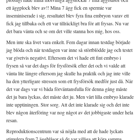
ett äggplock blev av!! Mina 7 ägg fick en spermie var
inseminiserade i sig, resultatet blev fyra fina embryon varav ett
fick jag tillbaka och ett var tillräckligt bra för att frysas. Nu var
det bara vänta och se om det ville stanna hos mig, hos oss.
Men inte ska livet vara enkelt. Fem dagar innan testdag började
jag blöda och när testdagen var inne så störtblödde jag och testet
var givetvis negativt. Eftersom det vi hade ett fint embryo i
frysen så var det dags för frysförsök efter det och vi valde att
vänta lite längre eftersom jag skulle ha praktik och jag inte ville
ha den ytterligare stressen som ett frysförsök medför just då. När
det var dags var vi båda förväntansfulla för denna gång måste
det ju bara lyckas, det måste det ju. Men vårt lilla embryo klarade
inte upptiningen. Stor sorg. Att det inte klarade sig och det inte
blev någon återföring var nog något av det jobbigaste under hela
resan.
Reproduktionscentrum var så nöjda med att de hade lyckats
stimulera fram 7 äggblåsor så de var villiga att köra samma