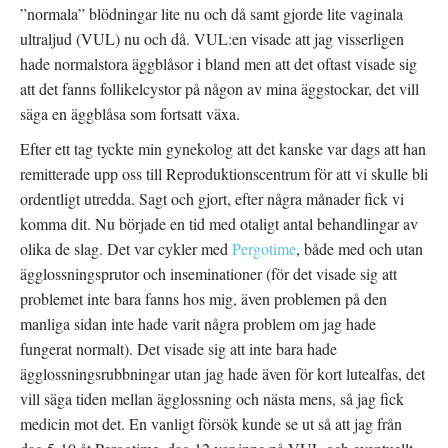
”normala” blödningar lite nu och då samt gjorde lite vaginala
ultraljud (VUL) nu och då. VUL:en visade att jag visserligen
hade normalstora äggblåsor i bland men att det oftast visade sig
att det fanns follikelcystor på någon av mina äggstockar, det vill
säga en äggblåsa som fortsatt växa.
Efter ett tag tyckte min gynekolog att det kanske var dags att han
remitterade upp oss till Reproduktionscentrum för att vi skulle bli
ordentligt utredda. Sagt och gjort, efter några månader fick vi
komma dit. Nu började en tid med otaligt antal behandlingar av
olika de slag. Det var cykler med
Pergotime
, både med och utan
ägglossningsprutor och inseminationer (för det visade sig att
problemet inte bara fanns hos mig, även problemen på den
manliga sidan inte hade varit några problem om jag hade
fungerat normalt). Det visade sig att inte bara hade
ägglossningsrubbningar utan jag hade även för kort lutealfas, det
vill säga tiden mellan ägglossning och nästa mens, så jag fick
medicin mot det. En vanligt försök kunde se ut så att jag från