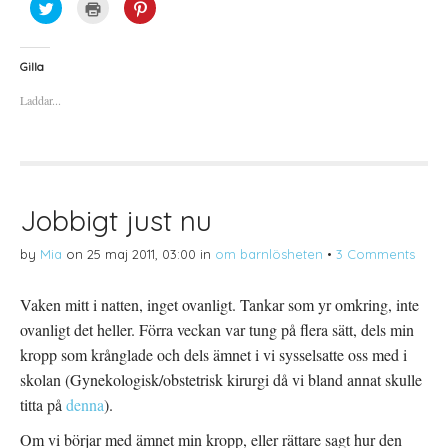
K
K
K
l
l
l
i
i
i
c
c
c
k
k
k
a
a
a
Gilla
f
f
f
ö
ö
ö
Laddar...
r
r
r
a
u
a
t
t
t
t
s
t
d
k
d
e
r
e
l
i
l
a
f
a
p
t
t
å
(
i
Jobbigt just nu
T
Ö
l
w
p
l
i
p
P
by
Mia
on
25 maj 2011, 03:00
in
om barnlösheten
•
3 Comments
t
n
i
t
a
n
e
s
t
r
i
e
Vaken mitt i natten, inget ovanligt. Tankar som yr omkring, inte
(
e
r
Ö
t
e
ovanligt det heller. Förra veckan var tung på flera sätt, dels min
p
t
s
p
n
t
kropp som krånglade och dels ämnet i vi sysselsatte oss med i
n
y
(
a
t
Ö
s
t
p
skolan (Gynekologisk/obstetrisk kirurgi då vi bland annat skulle
i
f
p
e
ö
n
titta på
denna
).
t
n
a
t
s
s
n
t
i
Om vi börjar med ämnet min kropp, eller rättare sagt hur den