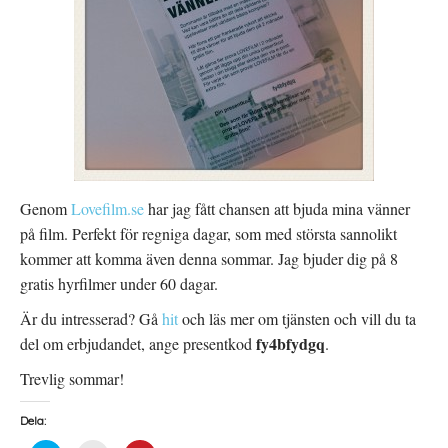
y
e
e
t
r
t
t
)
t
f
n
ö
y
n
t
s
t
t
f
e
ö
r
n
)
s
t
e
r
)
Genom
Lovefilm.se
har jag fått chansen att bjuda mina vänner
på film. Perfekt för regniga dagar, som med största sannolikt
kommer att komma även denna sommar. Jag bjuder dig på 8
gratis hyrfilmer under 60 dagar.
Är du intresserad? Gå
hit
och läs mer om tjänsten och vill du ta
fy4bfydgq
del om erbjudandet, ange presentkod
.
Trevlig sommar!
Dela: