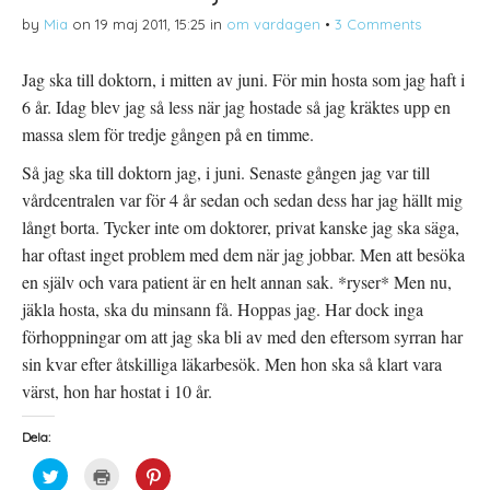
(
e
r
by
Mia
on
19 maj 2011, 15:25
in
om vardagen
•
3 Comments
Ö
t
e
p
t
s
p
n
t
n
y
(
Jag ska till doktorn, i mitten av juni. För min hosta som jag haft i
a
t
Ö
s
t
p
6 år. Idag blev jag så less när jag hostade så jag kräktes upp en
i
f
p
e
ö
n
t
n
a
massa slem för tredje gången på en timme.
t
s
s
n
t
i
Så jag ska till doktorn jag, i juni. Senaste gången jag var till
y
e
e
t
r
t
t
)
t
vårdcentralen var för 4 år sedan och sedan dess har jag hällt mig
f
n
ö
y
långt borta. Tycker inte om doktorer, privat kanske jag ska säga,
n
t
s
t
har oftast inget problem med dem när jag jobbar. Men att besöka
t
f
e
ö
en själv och vara patient är en helt annan sak. *ryser* Men nu,
r
n
)
s
jäkla hosta, ska du minsann få. Hoppas jag. Har dock inga
t
e
förhoppningar om att jag ska bli av med den eftersom syrran har
r
)
sin kvar efter åtskilliga läkarbesök. Men hon ska så klart vara
värst, hon har hostat i 10 år.
Dela:
K
K
K
l
l
l