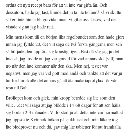
ordna ett nytt recept bara för att vi inte var gifta än. Och
dessutom, hade jag läst, kunde det ju ta lite tid ändå så vi skulle
säkert inte hinna bli gravida innan vi gifte oss. Jisses, vad det
visade sig att jag hade rätt.
Min mens kom till en början lika regelbundet som den hade gjort
innan jag fyllde 20, det vill säga de två första gångerna men sen
så började den uppföra sig konstigt igen. Fast då såg jag ju det
inte så, jag trodde att jag var gravid för vad annars ska (vill) man
tro när den inte kommer när den ska. Men nej, testet var
negativt, men jag var vid gott mod ändå och tänkte att det var ju
tur för hur skulle det annars gå att äta malariaprofylax för vår
resa till Bali.
Bröllopet kom och gick, min kropp betedde sig lite som den
ville…det vill säga att jag blödde i 14-68 dagar för att sen hålla
sig borta i 2-3 månader. Vi förstod ju att detta inte var normalt så
jag uppsökte Kvinnokliniken på sjukhuset och min läkare tog
lite blodprover nu och då, gav mig lite tabletter för att framkalla