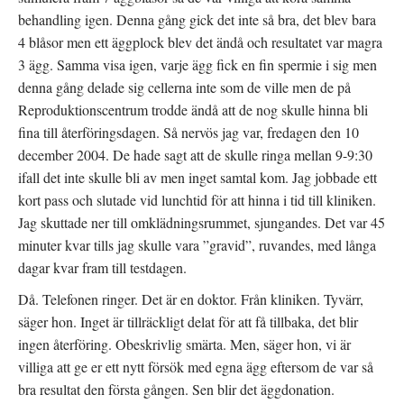
behandling igen. Denna gång gick det inte så bra, det blev bara
4 blåsor men ett äggplock blev det ändå och resultatet var magra
3 ägg. Samma visa igen, varje ägg fick en fin spermie i sig men
denna gång delade sig cellerna inte som de ville men de på
Reproduktionscentrum trodde ändå att de nog skulle hinna bli
fina till återföringsdagen. Så nervös jag var, fredagen den 10
december 2004. De hade sagt att de skulle ringa mellan 9-9:30
ifall det inte skulle bli av men inget samtal kom. Jag jobbade ett
kort pass och slutade vid lunchtid för att hinna i tid till kliniken.
Jag skuttade ner till omklädningsrummet, sjungandes. Det var 45
minuter kvar tills jag skulle vara ”gravid”, ruvandes, med långa
dagar kvar fram till testdagen.
Då. Telefonen ringer. Det är en doktor. Från kliniken. Tyvärr,
säger hon. Inget är tillräckligt delat för att få tillbaka, det blir
ingen återföring. Obeskrivlig smärta. Men, säger hon, vi är
villiga att ge er ett nytt försök med egna ägg eftersom de var så
bra resultat den första gången. Sen blir det äggdonation.