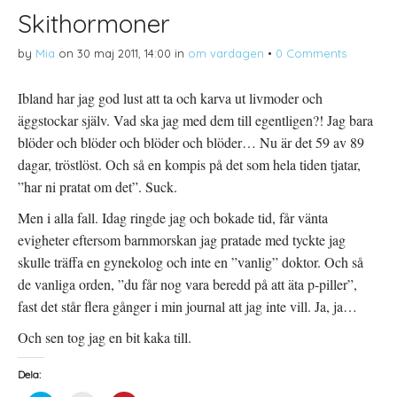
Skithormoner
by
Mia
on
30 maj 2011, 14:00
in
om vardagen
•
0 Comments
Ibland har jag god lust att ta och karva ut livmoder och
äggstockar själv. Vad ska jag med dem till egentligen?! Jag bara
blöder och blöder och blöder och blöder… Nu är det 59 av 89
dagar, tröstlöst. Och så en kompis på det som hela tiden tjatar,
”har ni pratat om det”. Suck.
Men i alla fall. Idag ringde jag och bokade tid, får vänta
evigheter eftersom barnmorskan jag pratade med tyckte jag
skulle träffa en gynekolog och inte en ”vanlig” doktor. Och så
de vanliga orden, ”du får nog vara beredd på att äta p-piller”,
fast det står flera gånger i min journal att jag inte vill. Ja, ja…
Och sen tog jag en bit kaka till.
Dela: