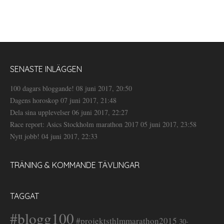
SENASTE INLÄGGEN
100 dagars bloggande!
08 juni 2017, 20:50
Dagens horoskop
07 juni 2017, 21:48
Dela sina upplevelser
06 juni 2017, 22:27
Race report: Asics Stockholm marathon 2017
05 juni 2017, 23:58
Nytt jobb!
04 juni 2017, 22:33
TRÄNING & KOMMANDE TÄVLINGAR
TAGGAT
#blogg100
#projektsthlmmarathon2015
30-