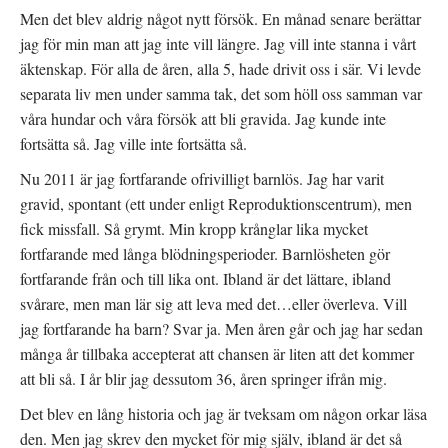
Men det blev aldrig något nytt försök. En månad senare berättar
jag för min man att jag inte vill längre. Jag vill inte stanna i vårt
äktenskap. För alla de åren, alla 5, hade drivit oss i sär. Vi levde
separata liv men under samma tak, det som höll oss samman var
våra hundar och våra försök att bli gravida. Jag kunde inte
fortsätta så. Jag ville inte fortsätta så.
Nu 2011 är jag fortfarande ofrivilligt barnlös. Jag har varit
gravid, spontant (ett under enligt Reproduktionscentrum), men
fick missfall. Så grymt. Min kropp krånglar lika mycket
fortfarande med långa blödningsperioder. Barnlösheten gör
fortfarande från och till lika ont. Ibland är det lättare, ibland
svårare, men man lär sig att leva med det…eller överleva. Vill
jag fortfarande ha barn? Svar ja. Men åren går och jag har sedan
många år tillbaka accepterat att chansen är liten att det kommer
att bli så. I år blir jag dessutom 36, åren springer ifrån mig.
Det blev en lång historia och jag är tveksam om någon orkar läsa
den. Men jag skrev den mycket för mig själv, ibland är det så