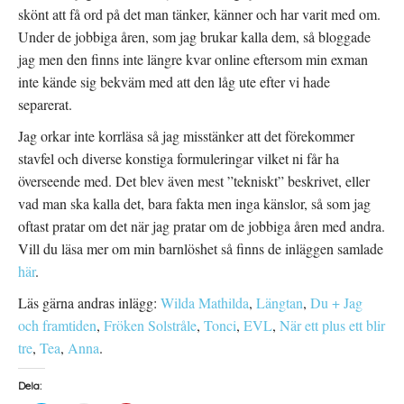
skönt att få ord på det man tänker, känner och har varit med om.
Under de jobbiga åren, som jag brukar kalla dem, så bloggade
jag men den finns inte längre kvar online eftersom min exman
inte kände sig bekväm med att den låg ute efter vi hade
separerat.
Jag orkar inte korrläsa så jag misstänker att det förekommer
stavfel och diverse konstiga formuleringar vilket ni får ha
överseende med. Det blev även mest ”tekniskt” beskrivet, eller
vad man ska kalla det, bara fakta men inga känslor, så som jag
oftast pratar om det när jag pratar om de jobbiga åren med andra.
Vill du läsa mer om min barnlöshet så finns de inläggen samlade
här
.
Läs gärna andras inlägg:
Wilda Mathilda
,
Längtan
,
Du + Jag
och framtiden
,
Fröken Solstråle
,
Tonci
,
EVL
,
När ett plus ett blir
tre
,
Tea
,
Anna
.
Dela: