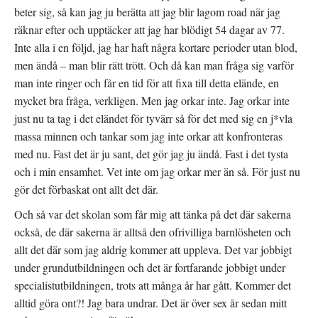
y
e
e
t
r
t
beter sig, så kan jag ju berätta att jag blir lagom road när jag
t
)
t
f
n
räknar efter och upptäcker att jag har blödigt 54 dagar av 77.
ö
y
n
t
Inte alla i en följd, jag har haft några kortare perioder utan blod,
s
t
t
f
men ändå – man blir rätt trött. Och då kan man fråga sig varför
e
ö
r
n
man inte ringer och får en tid för att fixa till detta elände, en
)
s
t
mycket bra fråga, verkligen. Men jag orkar inte. Jag orkar inte
e
r
just nu ta tag i det eländet för tyvärr så för det med sig en j*vla
)
massa minnen och tankar som jag inte orkar att konfronteras
med nu. Fast det är ju sant, det gör jag ju ändå. Fast i det tysta
och i min ensamhet. Vet inte om jag orkar mer än så. För just nu
gör det förbaskat ont allt det där.
Och så var det skolan som får mig att tänka på det där sakerna
också, de där sakerna är alltså den ofrivilliga barnlösheten och
allt det där som jag aldrig kommer att uppleva. Det var jobbigt
under grundutbildningen och det är fortfarande jobbigt under
specialistutbildningen, trots att många år har gått. Kommer det
alltid göra ont?! Jag bara undrar. Det är över sex år sedan mitt