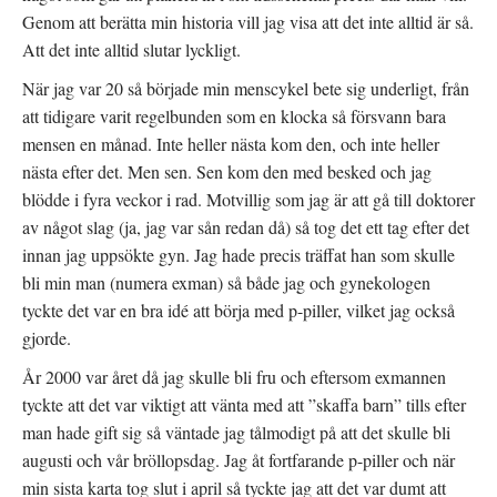
y
e
e
t
r
t
Genom att berätta min historia vill jag visa att det inte alltid är så.
t
)
t
f
n
Att det inte alltid slutar lyckligt.
ö
y
n
t
s
t
När jag var 20 så började min menscykel bete sig underligt, från
t
f
e
ö
att tidigare varit regelbunden som en klocka så försvann bara
r
n
)
s
mensen en månad. Inte heller nästa kom den, och inte heller
t
e
nästa efter det. Men sen. Sen kom den med besked och jag
r
)
blödde i fyra veckor i rad. Motvillig som jag är att gå till doktorer
av något slag (ja, jag var sån redan då) så tog det ett tag efter det
innan jag uppsökte gyn. Jag hade precis träffat han som skulle
bli min man (numera exman) så både jag och gynekologen
tyckte det var en bra idé att börja med p-piller, vilket jag också
gjorde.
År 2000 var året då jag skulle bli fru och eftersom exmannen
tyckte att det var viktigt att vänta med att ”skaffa barn” tills efter
man hade gift sig så väntade jag tålmodigt på att det skulle bli
augusti och vår bröllopsdag. Jag åt fortfarande p-piller och när
min sista karta tog slut i april så tyckte jag att det var dumt att