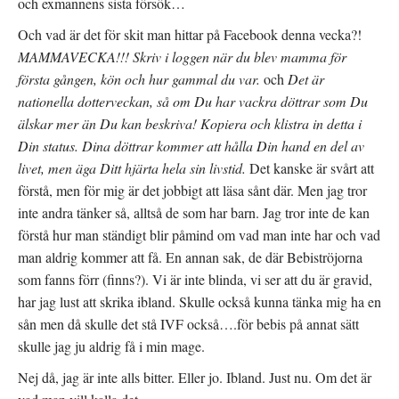
och exmannens sista försök…
Och vad är det för skit man hittar på Facebook denna vecka?!
MAMMAVECKA!!! Skriv i loggen när du blev mamma för
första gången, kön och hur gammal du var.
och
Det är
nationella dotterveckan, så om Du har vackra döttrar som Du
älskar mer än Du kan beskriva! Kopiera och klistra in detta i
Din status. Dina döttrar kommer att hålla Din hand en del av
livet, men äga Ditt hjärta hela sin livstid.
Det kanske är svårt att
förstå, men för mig är det jobbigt att läsa sånt där. Men jag tror
inte andra tänker så, alltså de som har barn. Jag tror inte de kan
förstå hur man ständigt blir påmind om vad man inte har och vad
man aldrig kommer att få. En annan sak, de där Bebiströjorna
som fanns förr (finns?). Vi är inte blinda, vi ser att du är gravid,
har jag lust att skrika ibland. Skulle också kunna tänka mig ha en
sån men då skulle det stå IVF också….för bebis på annat sätt
skulle jag ju aldrig få i min mage.
Nej då, jag är inte alls bitter. Eller jo. Ibland. Just nu. Om det är