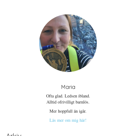
t
)
t
f
n
ö
y
n
t
s
t
t
f
e
ö
r
n
)
s
t
e
r
)
Maria
Ofta glad. Ledsen ibland.
Alltid ofrivilligt barnlös.
Mer hoppfull än igår.
Läs mer om mig här!