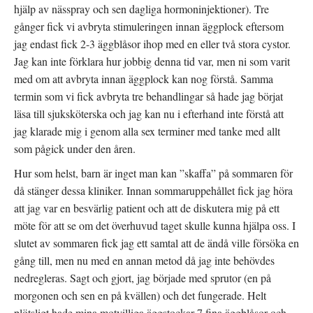
hjälp av nässpray och sen dagliga hormoninjektioner). Tre
gånger fick vi avbryta stimuleringen innan äggplock eftersom
jag endast fick 2-3 äggblåsor ihop med en eller två stora cystor.
Jag kan inte förklara hur jobbig denna tid var, men ni som varit
med om att avbryta innan äggplock kan nog förstå. Samma
termin som vi fick avbryta tre behandlingar så hade jag börjat
läsa till sjuksköterska och jag kan nu i efterhand inte förstå att
jag klarade mig i genom alla sex terminer med tanke med allt
som pågick under den åren.
Hur som helst, barn är inget man kan ”skaffa” på sommaren för
då stänger dessa kliniker. Innan sommaruppehållet fick jag höra
att jag var en besvärlig patient och att de diskutera mig på ett
möte för att se om det överhuvud taget skulle kunna hjälpa oss. I
slutet av sommaren fick jag ett samtal att de ändå ville försöka en
gång till, men nu med en annan metod då jag inte behövdes
nedregleras. Sagt och gjort, jag började med sprutor (en på
morgonen och sen en på kvällen) och det fungerade. Helt
plötsligt hade mina motvilliga äggstockar 7 fina äggblåsor och