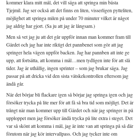
kommer klara mitt mål, det vill säga att springa min bästa
Tjejmil. Jag ser också att det finns en liten, visserligen pytteliten,
möjlighet att springa milen på under 70 minuter vilket är något
jag aldrig har gjort. (Sa ju att jag är långsam.)
Men så vet jag ju att det går uppför innan man kommer fram till
Gärdet och jag har inte riktigt det pannbenet som gör att jag
springer hela vägen uppför backen. Jag har pannben att inte ge
upp, att fortsätta, att komma i mål…men tydligen inte för att slå
tider. Jag är uthållig, ingen sprinter – som jag brukar säga. Jag
passar på att dricka vid den sista vätskekontrollen eftersom jag
ändå går.
När det börjar bli flackare igen så börjar jag springa igen och jag
försöker trycka på lite mer för att få så bra tid som möjligt. Det är
trångt när man kommer upp till Gärdet och när jag springer in på
upploppet men jag försöker ändå trycka på lite extra i steget. Det
var så skönt att komma i mål, jag är inte van att springa på så där
förutom när jag kör intervallpass. Och jag tycker inte om