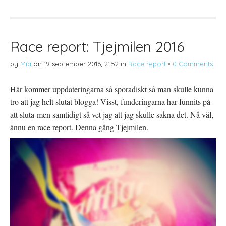
p
t
t
å
(
i
T
Ö
l
w
p
l
i
p
P
t
n
i
t
a
n
Race report: Tjejmilen 2016
e
s
t
r
i
e
(
e
r
by
Mia
on
19 september 2016, 21:52
in
Race report
•
0 Comments
Ö
t
e
p
t
s
p
n
t
n
y
(
Här kommer uppdateringarna så sporadiskt så man skulle kunna
a
t
Ö
s
t
p
tro att jag helt slutat blogga! Visst, funderingarna har funnits på
i
f
p
e
ö
n
t
n
a
att sluta men samtidigt så vet jag att jag skulle sakna det. Nå väl,
t
s
s
n
t
i
ännu en race report. Denna gång Tjejmilen.
y
e
e
t
r
t
t
)
t
f
n
ö
y
n
t
s
t
t
f
e
ö
r
n
)
s
t
e
r
)