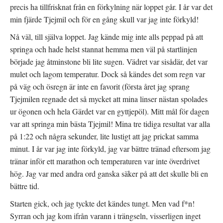
precis ha tillfrisknat från en förkylning när loppet går. I år var det
min fjärde Tjejmil och för en gång skull var jag inte förkyld!
Nå väl, till själva loppet. Jag kände mig inte alls peppad på att
springa och hade helst stannat hemma men väl på startlinjen
började jag åtminstone bli lite sugen. Vädret var sisådär, det var
mulet och lagom temperatur. Dock så kändes det som regn var
på väg och ösregn är inte en favorit (första året jag sprang
Tjejmilen regnade det så mycket att mina linser nästan spolades
ur ögonen och hela Gärdet var en gyttjepöl). Mitt mål för dagen
var att springa min bästa Tjejmil! Mina tre tidiga resultat var alla
på 1:22 och några sekunder, lite lustigt att jag prickat samma
minut. I år var jag inte förkyld, jag var bättre tränad eftersom jag
tränar inför ett marathon och temperaturen var inte överdrivet
hög. Jag var med andra ord ganska säker på att det skulle bli en
bättre tid.
Starten gick, och jag tyckte det kändes tungt. Men vad f*n!
Syrran och jag kom ifrån varann i trängseln, visserligen inget