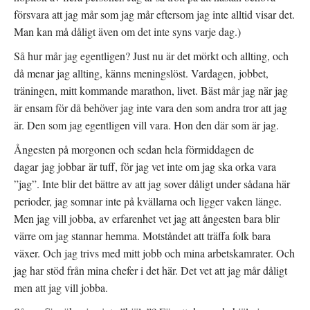
försvara att jag mår som jag mår eftersom jag inte alltid visar det.
Man kan må dåligt även om det inte syns varje dag.)
Så hur mår jag egentligen? Just nu är det mörkt och allting, och
då menar jag allting, känns meningslöst. Vardagen, jobbet,
träningen, mitt kommande marathon, livet. Bäst mår jag när jag
är ensam för då behöver jag inte vara den som andra tror att jag
är. Den som jag egentligen vill vara. Hon den där som är jag.
Ångesten på morgonen och sedan hela förmiddagen de
dagar jag jobbar är tuff, för jag vet inte om jag ska orka vara
”jag”. Inte blir det bättre av att jag sover dåligt under sådana här
perioder, jag somnar inte på kvällarna och ligger vaken länge.
Men jag vill jobba, av erfarenhet vet jag att ångesten bara blir
värre om jag stannar hemma. Motståndet att träffa folk bara
växer. Och jag trivs med mitt jobb och mina arbetskamrater. Och
jag har stöd från mina chefer i det här. Det vet att jag mår dåligt
men att jag vill jobba.