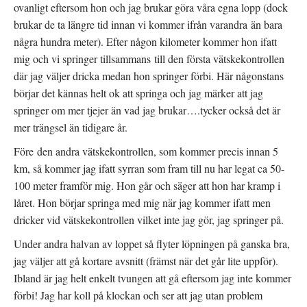
ovanligt eftersom hon och jag brukar göra våra egna lopp (dock
brukar de ta längre tid innan vi kommer ifrån varandra än bara
några hundra meter). Efter någon kilometer kommer hon ifatt
mig och vi springer tillsammans till den första vätskekontrollen
där jag väljer dricka medan hon springer förbi. Här någonstans
börjar det kännas helt ok att springa och jag märker att jag
springer om mer tjejer än vad jag brukar….tycker också det är
mer trängsel än tidigare år.
Före den andra vätskekontrollen, som kommer precis innan 5
km, så kommer jag ifatt syrran som fram till nu har legat ca 50-
100 meter framför mig. Hon går och säger att hon har kramp i
låret. Hon börjar springa med mig när jag kommer ifatt men
dricker vid vätskekontrollen vilket inte jag gör, jag springer på.
Under andra halvan av loppet så flyter löpningen på ganska bra,
jag väljer att gå kortare avsnitt (främst när det går lite uppför).
Ibland är jag helt enkelt tvungen att gå eftersom jag inte kommer
förbi! Jag har koll på klockan och ser att jag utan problem