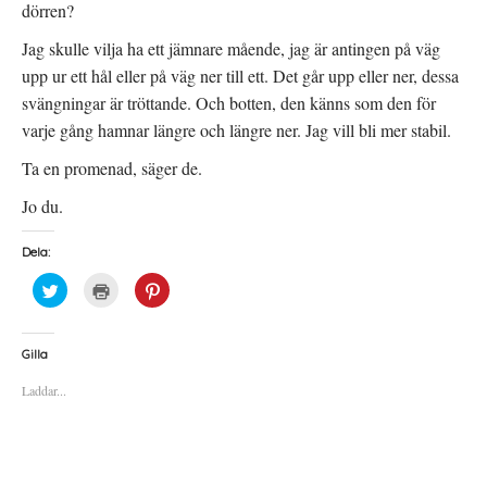
dörren?
Jag skulle vilja ha ett jämnare mående, jag är antingen på väg
upp ur ett hål eller på väg ner till ett. Det går upp eller ner, dessa
svängningar är tröttande. Och botten, den känns som den för
varje gång hamnar längre och längre ner. Jag vill bli mer stabil.
Ta en promenad, säger de.
Jo du.
Dela:
K
K
K
l
l
l
i
i
i
c
c
c
k
k
k
a
a
a
Gilla
f
f
f
ö
ö
ö
Laddar...
r
r
r
a
u
a
t
t
t
t
s
t
d
k
d
e
r
e
l
i
l
a
f
a