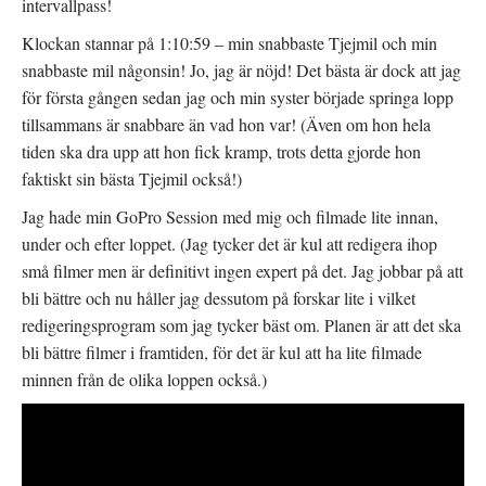
intervallpass!
Klockan stannar på 1:10:59 – min snabbaste Tjejmil och min
snabbaste mil någonsin! Jo, jag är nöjd! Det bästa är dock att jag
för första gången sedan jag och min syster började springa lopp
tillsammans är snabbare än vad hon var! (Även om hon hela
tiden ska dra upp att hon fick kramp, trots detta gjorde hon
faktiskt sin bästa Tjejmil också!)
Jag hade min GoPro Session med mig och filmade lite innan,
under och efter loppet. (Jag tycker det är kul att redigera ihop
små filmer men är definitivt ingen expert på det. Jag jobbar på att
bli bättre och nu håller jag dessutom på forskar lite i vilket
redigeringsprogram som jag tycker bäst om. Planen är att det ska
bli bättre filmer i framtiden, för det är kul att ha lite filmade
minnen från de olika loppen också.)