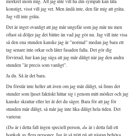
mörkret inom mig. Att jag inte vill ha din sympati kan låta
konstigt, visst vill jag vet. Men ändå inte, den får mig att gråta.
Jag vill inte gråta.
Det är inget ovanligt att jag mår ungefär som jag mår nu men
oftast så döljer jag det bättre än vad jag gör nu. Jag vill inte visa
så den ena stunden kanske jag är ”normal” medan jag bara ett
tag senare inte orkar och låter fasaden falla. Det gör dig
förvirrad, hur kan jag säga att jag mår dåligt när jag den andra
stunden ”är precis som vanligt”.
Ja du. Så är det bara.
Du förstår inte heller att även om jag mår dåligt, så finns det
stunder som ljuset faktiskt hittar sig i genom mitt mörker och jag
kanske skrattar eller ler åt det du säger. Bara för att jag för
stunden mår dåligt, så mår jag inte lika dåligt hela tiden. Det
varierar.
(Du
är i detta fall ingen speciell person,
du
är i detta fall ett
hopkok av flera personer. Jag är så trött på att nästan behöva