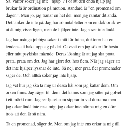
Så, varför söker jag inte ”hjälp”? För att den enda hjälp jag
brukar få är ordination på motion, standard är ”en promenad om
dagen”. Men jo, jag tränar en hel del, men jag ramlar dit ändå.
Det tänker de inte på. Jag har sömntabletter som en doktor skrev
ut åt mig visserligen, men de hjälper inte. Jag sover inte ändå.
Jag har många jobbiga saker i mitt förflutna, doktorer har en
tendens att haka upp sig på det. Oavsett om jag söker för hosta
eller mitt psykiska mående. Deras lösning är att jag ska prata,
prata, prata om det. Jag har gjort det, hos flera. När jag säger att
det inte hjälper lyssnar de inte. Så nej, mer prat, fler promenader
säger de. Och alltså söker jag inte hjälp.
Jag vet hur jag ska ta mig ur dessa hål som jag kallar dem. Om
orken finns. Jag säger till dem, det känns som jag sitter på golvet
i ett mörkt rum. Jag ser ljuset som sipprar in vid dörrarna men
jag orkar ändå inte resa mig, jag orkar inte närma mig en dörr
trots att den är så nära.
Ta en promenad, säger de. Men om jag inte ens orkar ta mig till