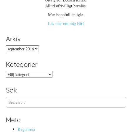
Alltid ofrivilligt barnlös.
Mer hoppfull än igår.
Läs mer om mig här!
Arkiv
Arkiv
Kategorier
Kategorier
Sök
S
e
a
r
Meta
c
h
Registrera