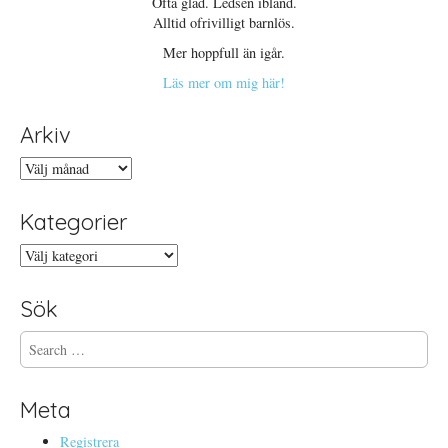
Ofta glad. Ledsen ibland.
Alltid ofrivilligt barnlös.
Mer hoppfull än igår.
Läs mer om mig här!
Arkiv
Arkiv
Kategorier
Kategorier
Sök
S
e
a
r
Meta
c
h
Registrera