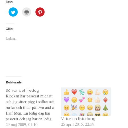
Dela:
K
K
K
l
l
l
i
i
i
c
c
c
k
k
k
a
a
a
Gilla
f
f
f
ö
ö
ö
Laddar...
r
r
r
a
u
a
t
t
t
t
s
t
d
k
d
e
r
e
l
i
l
a
f
a
p
t
t
å
(
i
T
Ö
l
w
p
l
i
p
P
Relaterade
t
n
i
t
a
n
e
s
t
Så var det fredag
r
i
e
Klockan har passerat midnatt
(
e
r
Ö
t
e
och jag sitter pigg i soffan och
p
t
s
surfar och tittar på Two and a
p
n
t
n
y
(
Half Men. En ledig dag har
a
t
Ö
s
t
p
passerat och jag har en ledig
Vi tar en lista idag
i
f
p
25 april 2015, 22:59
dag till framför mig innan det
29 maj 2009, 01:10
e
ö
n
t
n
a