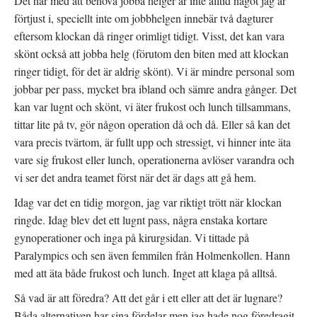
Det här med att behöva jobba helger är inte alltid något jag är
förtjust i, speciellt inte om jobbhelgen innebär två dagturer
eftersom klockan då ringer orimligt tidigt. Visst, det kan vara
skönt också att jobba helg (förutom den biten med att klockan
ringer tidigt, för det är aldrig skönt). Vi är mindre personal som
jobbar per pass, mycket bra ibland och sämre andra gånger. Det
kan var lugnt och skönt, vi äter frukost och lunch tillsammans,
tittar lite på tv, gör någon operation då och då. Eller så kan det
vara precis tvärtom, är fullt upp och stressigt, vi hinner inte äta
vare sig frukost eller lunch, operationerna avlöser varandra och
vi ser det andra teamet först när det är dags att gå hem.
Idag var det en tidig morgon, jag var riktigt trött när klockan
ringde. Idag blev det ett lugnt pass, några enstaka kortare
gynoperationer och inga på kirurgsidan. Vi tittade på
Paralympics och sen även femmilen från Holmenkollen. Hann
med att äta både frukost och lunch. Inget att klaga på alltså.
Så vad är att föredra? Att det går i ett eller att det är lugnare?
Båda alternativen har sina fördelar men jag hade nog föredragit