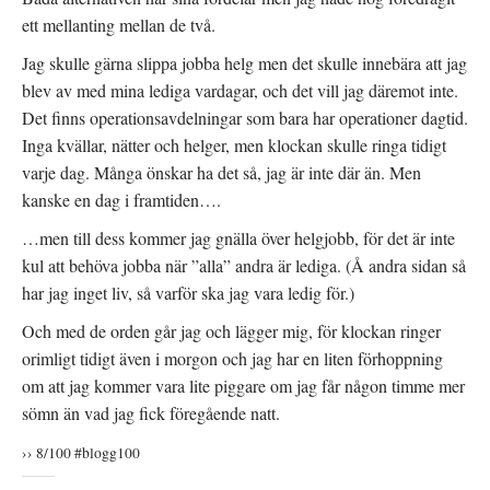
ett mellanting mellan de två.
Jag skulle gärna slippa jobba helg men det skulle innebära att jag
blev av med mina lediga vardagar, och det vill jag däremot inte.
Det finns operationsavdelningar som bara har operationer dagtid.
Inga kvällar, nätter och helger, men klockan skulle ringa tidigt
varje dag. Många önskar ha det så, jag är inte där än. Men
kanske en dag i framtiden….
…men till dess kommer jag gnälla över helgjobb, för det är inte
kul att behöva jobba när ”alla” andra är lediga. (Å andra sidan så
har jag inget liv, så varför ska jag vara ledig för.)
Och med de orden går jag och lägger mig, för klockan ringer
orimligt tidigt även i morgon och jag har en liten förhoppning
om att jag kommer vara lite piggare om jag får någon timme mer
sömn än vad jag fick föregående natt.
›› 8/100 #blogg100