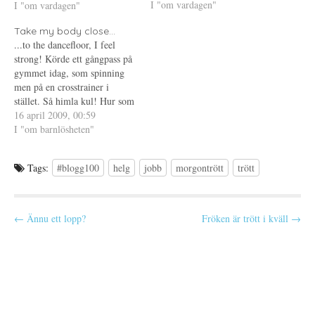
I "om vardagen"
är dags att jobba hela helgen.
I "om vardagen"
t
s
s
n
t
i
Har sex stycken arbetspass
y
e
e
Take my body close...
framför mig innan det…
t
r
t
t
)
t
...to the dancefloor, I feel
f
n
strong! Körde ett gångpass på
ö
y
n
t
gymmet idag, som spinning
s
t
t
f
men på en crosstrainer i
e
ö
stället. Så himla kul! Hur som
r
n
)
s
helst de körde Velvet's Take
16 april 2009, 00:59
t
e
my body close och jag
I "om barnlösheten"
r
fastnade för den. Onsdagen
)
har varit bra trots att Saga
Tags:
#blogg100
helg
jobb
morgontrött
trött
väckte mig tidigt och att…
P
← Ännu ett lopp?
Fröken är trött i kväll →
o
s
t
n
a