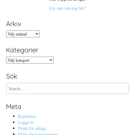
Läs mer om mig här!
Arkiv
Arkiv
Kategorier
Kategorier
Sök
S
e
a
r
Meta
c
h
Registrera
f
Logga in
o
Flöde för inlägg
r
Flöde för kommentarer