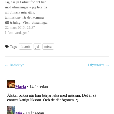
t
)
t
Jag har ju fastnat för det här
dagen. Yay, vad det är kul…
f
n
med utmaningar - jag tror på
ö
y
n
t
att utmana mig själv,
s
t
t
f
åtminstone när det kommer
e
ö
till träning. Visst, utmaningar
r
n
)
s
på andra plan är bra det också
22 mars 2015, 22:57
t
e
men det har inte blivit några.
I "om vardagen"
r
Det vill säga om man inte
)
räknar in att flytta till annan…
Tags:
favorit
jul
misse
P
← Badlektyr
I flyttstöket →
o
s
t
n
a
v
i