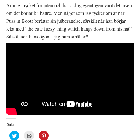
Är inte mycket för julen och har aldrig egentligen varit det, även
om det börjar bli bättre. Men något som jag tycker om är när
Puss in Boots berättar sin julberättelse, särskilt när han börjar
leka med ”the cute fuzzy thing which hangs down from his hat”.
Så söt, och hans ögon – jag bara smälter!!
Dela:
K
K
K
l
l
l