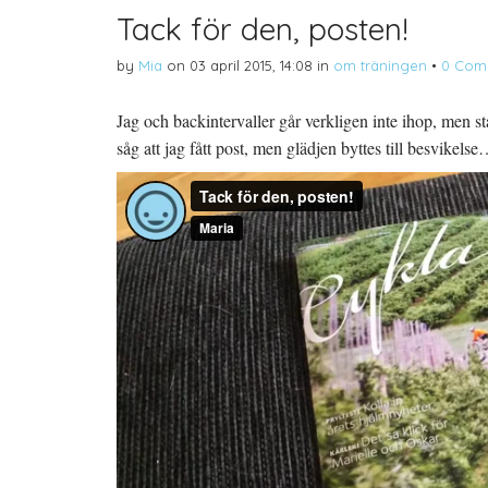
Tack för den, posten!
by
Mia
on
03 april 2015, 14:08
in
om träningen
•
0 Com
Jag och backintervaller går verkligen inte ihop, men st
såg att jag fått post, men glädjen byttes till besvikelse