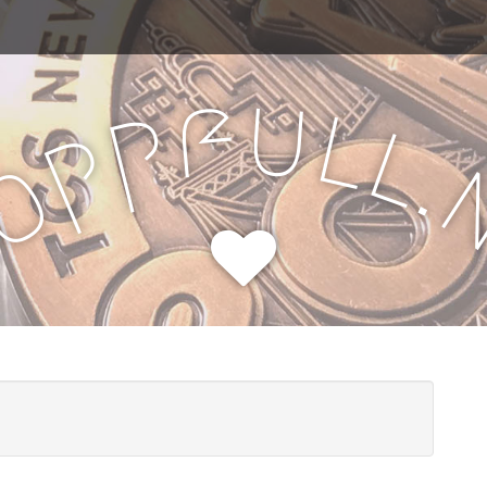
u
f
l
p
l
p
.
o
H