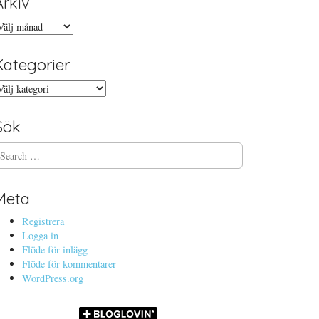
Arkiv
rkiv
Kategorier
ategorier
Sök
Meta
Registrera
Logga in
Flöde för inlägg
Flöde för kommentarer
WordPress.org