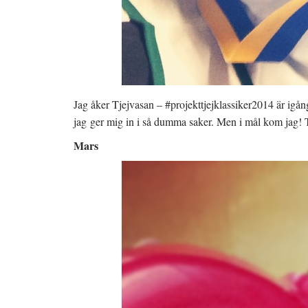
Jag åker Tjejvasan – #projekttjejklassiker2014 är igå
jag ger mig in i så dumma saker. Men i mål kom jag! T
Mars