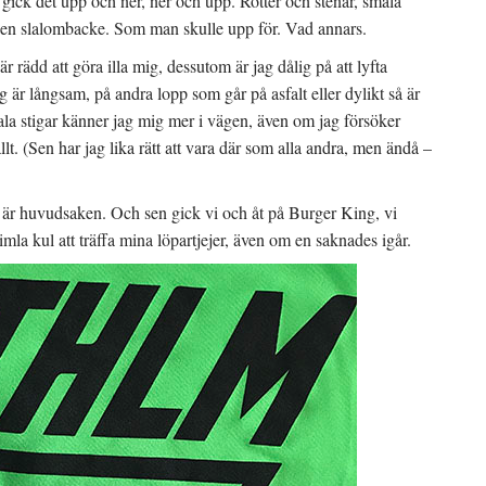
 gick det upp och ner, ner och upp. Rötter och stenar, smala
, en slalombacke. Som man skulle upp för. Vad annars.
h är rädd att göra illa mig, dessutom är jag dålig på att lyfta
ag är långsam, på andra lopp som går på asfalt eller dylikt så är
smala stigar känner jag mig mer i vägen, även om jag försöker
llt. (Sen har jag lika rätt att vara där som alla andra, men ändå –
 är huvudsaken. Och sen gick vi och åt på Burger King, vi
himla kul att träffa mina löpartjejer, även om en saknades igår.