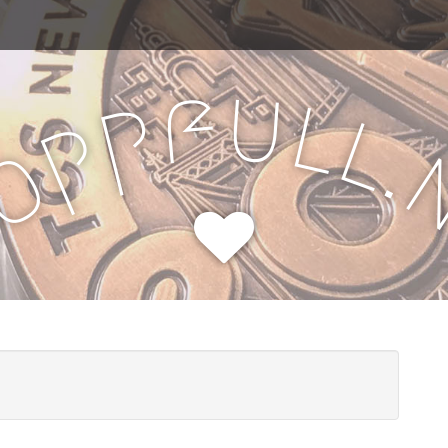
u
f
l
p
l
p
.
o
H