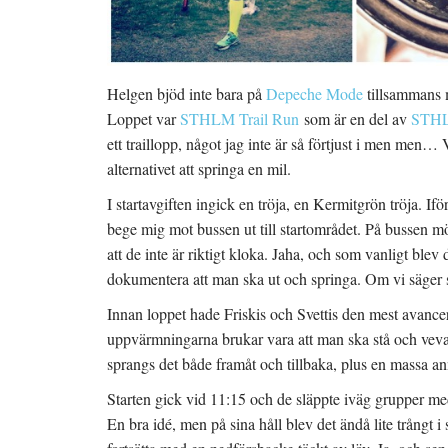
Helgen bjöd inte bara på
Depeche Mode
tillsammans m
Loppet var
STHLM Trail Run
som är en del av
STHL
ett traillopp, något jag inte är så förtjust i men men…
alternativet att springa en mil.
I startavgiften ingick en tröja, en Kermitgrön tröja. If
bege mig mot bussen ut till startområdet. På bussen mö
att de inte är riktigt kloka. Jaha, och som vanligt ble
dokumentera att man ska ut och springa. Om vi säger så 
Innan loppet hade Friskis och Svettis den mest avan
uppvärmningarna brukar vara att man ska stå och veva 
sprangs det både framåt och tillbaka, plus en massa an
Starten gick vid 11:15 och de släppte iväg grupper me
En bra idé, men på sina håll blev det ändå lite trångt 