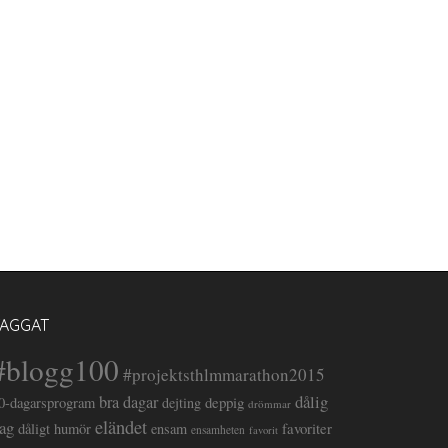
TAGGAT
#blogg100
#projektsthlmmarathon2015
dålig
bra dagar
deppig
0-dagarsprogram
dejting
drömmar
eländet
ag
favoriter
dåligt humör
ensam
ensamheten
favorit