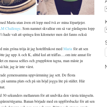
A
ed Maria utan även ett lopp med två av mina löpartjejer.
M Challenge
. Som namnet skvallrar om så var gårdagens lopp
K
 Vi hade valt att springa fem kilometer men det fanns också
örd min gröna tröja åt jag hotellfrukost med
Maria
för att sen
S
tte jag upp A och K, alltid kul att träffas….om inte annat för
e
a
v det en massa selfies och gruppfoton tagna, man måste ju
r
här, jag är inte värst.
c
h
cerade gemensamma uppvärmning jag sett. De flesta
f
på samma plats och på sin höjd jogga lite på stället. Här
o
nat.
r
:
d 30 sekunders mellanrum för att undvika den värsta trängseln.
i spåren/stigarna. Banan började med en uppförsbacke för att sen