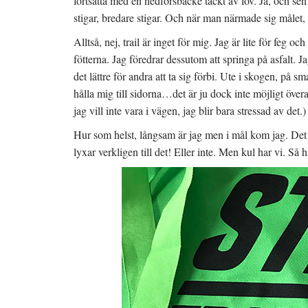
fortsätta med en nedförsbacke täckt av löv. Ja, och sen
stigar, bredare stigar. Och när man närmade sig målet
Alltså, nej, trail är inget för mig. Jag är lite för feg oc
fötterna. Jag föredrar dessutom att springa på asfalt. J
det lättre för andra att ta sig förbi. Ute i skogen, på 
hålla mig till sidorna…det är ju dock inte möjligt övera
jag vill inte vara i vägen, jag blir bara stressad av det.)
Hur som helst, långsam är jag men i mål kom jag. Det
lyxar verkligen till det! Eller inte. Men kul har vi. Så 