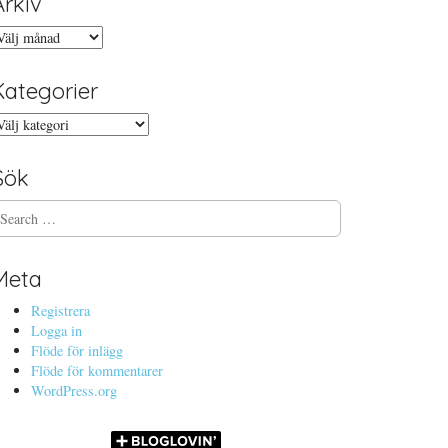
Arkiv
rkiv
Kategorier
ategorier
Sök
Meta
Registrera
Logga in
Flöde för inlägg
Flöde för kommentarer
WordPress.org