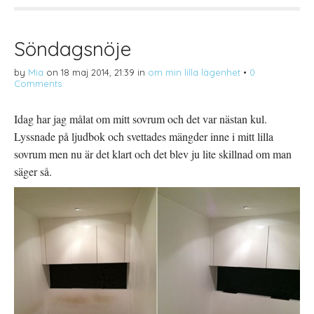
T
Ö
l
w
p
l
i
p
P
t
n
i
t
a
n
Söndagsnöje
e
s
t
r
i
e
(
e
r
by
Mia
on
18 maj 2014, 21:39
in
om min lilla lägenhet
•
0
Ö
t
e
p
t
s
Comments
p
n
t
n
y
(
a
t
Ö
s
t
p
Idag har jag målat om mitt sovrum och det var nästan kul.
i
f
p
e
ö
n
Lyssnade på ljudbok och svettades mängder inne i mitt lilla
t
n
a
t
s
s
sovrum men nu är det klart och det blev ju lite skillnad om man
n
t
i
y
e
e
säger så.
t
r
t
t
)
t
f
n
ö
y
n
t
s
t
t
f
e
ö
r
n
)
s
t
e
r
)