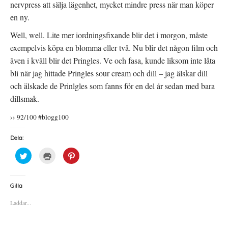
nervpress att sälja lägenhet, mycket mindre press när man köper
en ny.
Well, well. Lite mer iordningsfixande blir det i morgon, måste
exempelvis köpa en blomma eller två. Nu blir det någon film och
även i kväll blir det Pringles. Ve och fasa, kunde liksom inte låta
bli när jag hittade Pringles sour cream och dill – jag älskar dill
och älskade de Prinlgles som fanns för en del år sedan med bara
dillsmak.
›› 92/100 #blogg100
Dela:
K
K
K
l
l
l
i
i
i
c
c
c
k
k
k
a
a
a
Gilla
f
f
f
ö
ö
ö
Laddar...
r
r
r
a
u
a
t
t
t
t
s
t
d
k
d