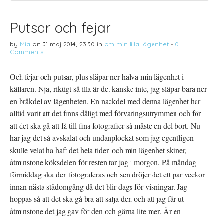
Putsar och fejar
by
Mia
on
31 maj 2014, 23:30
in
om min lilla lägenhet
•
0
Comments
Och fejar och putsar, plus släpar ner halva min lägenhet i
källaren. Nja, riktigt så illa är det kanske inte, jag släpar bara ner
en bråkdel av lägenheten. En nackdel med denna lägenhet har
alltid varit att det finns dåligt med förvaringsutrymmen och för
att det ska gå att få till fina fotografier så måste en del bort. Nu
har jag det så avskalat och undanplockat som jag egentligen
skulle velat ha haft det hela tiden och min lägenhet skiner,
åtminstone köksdelen för resten tar jag i morgon. På måndag
förmiddag ska den fotograferas och sen dröjer det ett par veckor
innan nästa städomgång då det blir dags för visningar. Jag
hoppas så att det ska gå bra att sälja den och att jag får ut
åtminstone det jag gav för den och gärna lite mer. Är en