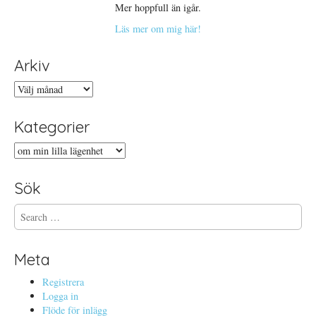
Mer hoppfull än igår.
Läs mer om mig här!
Arkiv
Arkiv
Kategorier
Kategorier
Sök
S
e
a
r
Meta
c
h
Registrera
f
Logga in
o
Flöde för inlägg