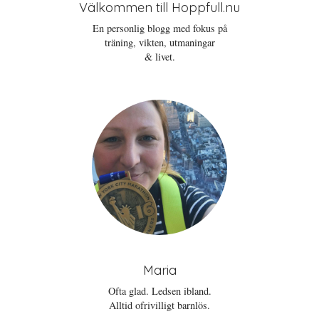
s
t
p
Välkommen till Hoppfull.nu
i
f
p
e
ö
n
t
n
a
En personlig blogg med fokus på
t
s
s
träning, vikten, utmaningar
n
t
i
y
e
e
& livet.
t
r
t
t
)
t
f
n
ö
y
n
t
s
t
t
f
e
ö
r
n
)
s
t
e
r
)
Maria
Ofta glad. Ledsen ibland.
Alltid ofrivilligt barnlös.