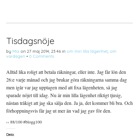
e
r
e
l
i
l
a
f
a
p
t
t
å
(
i
T
Ö
l
w
p
l
i
p
P
t
n
i
t
a
n
Tisdagsnöje
e
s
t
r
i
e
(
e
r
by
Mia
on
27 maj 2014, 23:46
in
om min lilla lägenhet
,
om
Ö
t
e
p
t
s
vardagen
•
0 Comments
p
n
t
n
y
(
a
t
Ö
s
t
p
Alltid lika roligt att betala räkningar, eller inte. Jag får lön den
i
f
p
e
ö
n
26:e varje månad och jag brukar göra räkningarna samma dag
t
n
a
t
s
s
men igår var jag upptagen med att fixa lägenheten, så jag
n
t
i
y
e
e
sparade nöjet till idag. Nu är min lilla lägenhet riktigt tjusig,
t
r
t
t
)
t
nästan tråkigt att jag ska sälja den. Ja ja, det kommer bli bra. Och
f
n
ö
y
förhoppningsvis får jag ut mer än vad jag gav för den.
n
t
s
t
t
f
›› 88/100 #blogg100
e
ö
r
n
)
s
t
Dela:
e