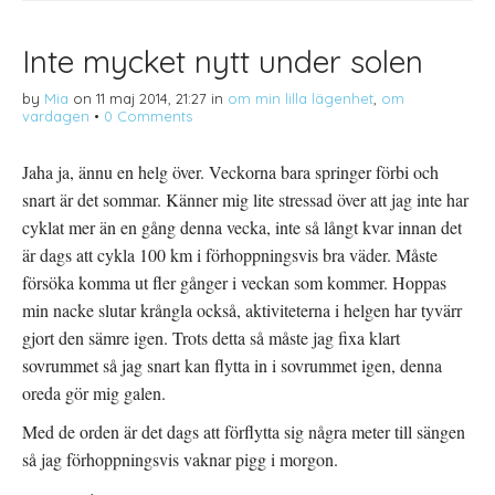
w
p
l
i
p
P
t
n
i
t
a
n
Inte mycket nytt under solen
e
s
t
r
i
e
(
e
r
by
Mia
on
11 maj 2014, 21:27
in
om min lilla lägenhet
,
om
Ö
t
e
p
t
s
vardagen
•
0 Comments
p
n
t
n
y
(
a
t
Ö
s
t
p
Jaha ja, ännu en helg över. Veckorna bara springer förbi och
i
f
p
e
ö
n
snart är det sommar. Känner mig lite stressad över att jag inte har
t
n
a
t
s
s
cyklat mer än en gång denna vecka, inte så långt kvar innan det
n
t
i
y
e
e
är dags att cykla 100 km i förhoppningsvis bra väder. Måste
t
r
t
t
)
t
försöka komma ut fler gånger i veckan som kommer. Hoppas
f
n
ö
y
min nacke slutar krångla också, aktiviteterna i helgen har tyvärr
n
t
s
t
gjort den sämre igen. Trots detta så måste jag fixa klart
t
f
e
ö
sovrummet så jag snart kan flytta in i sovrummet igen, denna
r
n
)
s
oreda gör mig galen.
t
e
r
Med de orden är det dags att förflytta sig några meter till sängen
)
så jag förhoppningsvis vaknar pigg i morgon.