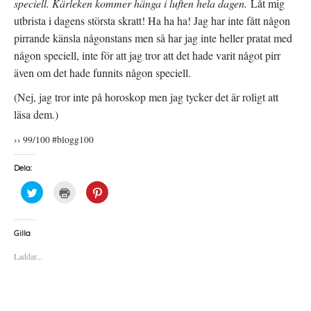
speciell. Kärleken kommer hänga i luften hela dagen.
Låt mig
utbrista i dagens största skratt! Ha ha ha! Jag har inte fått någon
pirrande känsla någonstans men så har jag inte heller pratat med
någon speciell, inte för att jag tror att det hade varit något pirr
även om det hade funnits någon speciell.
(Nej, jag tror inte på horoskop men jag tycker det är roligt att
läsa dem.)
›› 99/100 #blogg100
Dela:
K
K
K
l
l
l
i
i
i
c
c
c
k
k
k
a
a
a
Gilla
f
f
f
ö
ö
ö
Laddar...
r
r
r
a
u
a
t
t
t
t
s
t
d
k
d
e
r
e
l
i
l