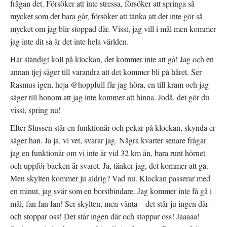
frågan det. Försöker att inte stressa, försöker att springa så
mycket som det bara går, försöker att tänka att det inte gör så
mycket om jag blir stoppad där. Visst, jag vill i mål men kommer
jag inte dit så är det inte hela världen.
Har ständigt koll på klockan, det kommer inte att gå! Jag och en
annan tjej säger till varandra att det kommer bli på håret. Ser
Rasmus igen, heja @hoppfull får jag höra, en till kram och jag
säger till honom att jag inte kommer att hinna. Jodå, det gör du
visst, spring nu!
Efter Slussen står en funktionär och pekar på klockan, skynda er
säger han. Ja ja, vi vet, svarar jag. Några kvarter senare frågar
jag en funktionär om vi inte är vid 32 km än, bara runt hörnet
och uppför backen är svaret. Ja, tänker jag, det kommer att gå.
Men skylten kommer ju aldrig? Vad nu. Klockan passerar med
en minut, jag svär som en borstbindare. Jag kommer inte få gå i
mål, fan fan fan! Ser skylten, men vänta – det står ju ingen där
och stoppar oss! Det står ingen där och stoppar oss! Jaaaaa!