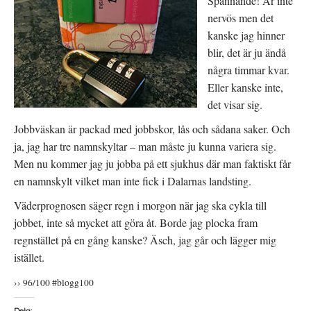
Spännande! Är inte
ö
y
n
t
nervös men det
s
t
t
f
kanske jag hinner
e
ö
r
n
blir, det är ju ändå
)
s
t
några timmar kvar.
e
r
Eller kanske inte,
)
det visar sig.
Jobbväskan är packad med jobbskor, lås och sådana saker. Och
ja, jag har tre namnskyltar – man måste ju kunna variera sig.
Men nu kommer jag ju jobba på ett sjukhus där man faktiskt får
en namnskylt vilket man inte fick i Dalarnas landsting.
Väderprognosen säger regn i morgon när jag ska cykla till
jobbet, inte så mycket att göra åt. Borde jag plocka fram
regnstället på en gång kanske? Äsch, jag går och lägger mig
istället.
›› 96/100 #blogg100
Dela: