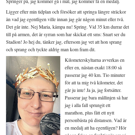
Springer på, jag kommer gå i mål, jag kommer få en medalj.
Ligger efter min tidplan och försöker att springa längre sträckor
än vad jag egentligen ville innan jag går någon minut eller två.
Det går inte. Nej Maria, kämpa nu! Spring. Vid 35 km durrar det
till på armen, det är syrran som har skickat ett sms: Snart ser du
Stadion! Jo hej du, tänker jag, eftersom jag vet att hon sprang
och sprang och tyckte aldrig man kom fram dit.
Kilometerskyltar
na avverkas en
efter en, nästan exakt 18:00 så
passerar jag 40 km. Tio minuter
för att ta mig två kilometer, det
går ju inte! Ja ja, jag fortsätter.
Passerar jag bara mållinjen så har
jag i alla fall sprungit ett
marathon, plus fått ett nytt
personbästa på distansen. Vad är
en medalj att ha egentligen? Hör