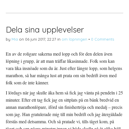
a
f
a
p
t
t
å
(
i
T
Ö
l
w
p
l
i
p
P
t
n
i
t
a
n
Dela sina upplevelser
e
s
t
r
i
e
(
e
r
by
Mia
on
06 juni 2017, 22:27
in
om löpningen
•
0 Comments
Ö
t
e
p
t
s
p
n
t
n
y
(
En av de roligare sakerna med lopp och för den delen även
a
t
Ö
s
t
p
löpning i grupp, är att man träffar likasinnade. Folk som kan
i
f
p
e
ö
n
t
n
a
vara lika insnöade som du är. Just efter längre lopp, som helgens
t
s
s
n
t
i
marathon, så har många lust att prata om sin bedrift även med
y
e
e
t
r
t
folk som de inte känner.
t
)
t
f
n
ö
y
I lördags när jag skulle åka hem så fick jag vänta på pendeln i 25
n
t
s
t
minuter. Efter ett tag fick jag en sittplats på en bänk bredvid en
t
f
e
ö
annan marathonlöpare, iförd sin finishertröja och medalj – precis
r
n
)
s
som jag. Han gratulerade mig till min bedrift och jag återgäldade
t
e
förstås med detsamma. Och så pratade vi, tills tåget kom, på
r
)
tåget och sen några minuter innan vi båda skulle gå åt olika håll.