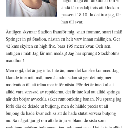
någon fråga en funktionär om vi
ändå får medalj trots att klockan
passerat 18:10. Ja det tror jag, får
han till svar.
Äntligen skymtar Stadion framför mig, snart framme, snart i mål!
Springer in på Stadion, nästan en helt varv innan mållinjen. Ger
42 kms skylten en high five, bara 195 meter kvar. Och sen,
äntligen i mål! Jag får min medalj! Jag har sprungit Stockholms
marathon!
Men nöjd, det är jag inte. Inte än, men det kanske kommer. Jag
klarade inte mitt mål, men å andra sidan så ger det mig mer
motivation till att träna mer inför nästa. För det är inte kul att
alltid vara stressad av reptiderna, det är inte kul att alltid springa
när det börjar avveckla saker runt omkring banan. Nu sprang jag
förbi där de delade ut buljong, men de hällde precis ut all
buljong de hade kvar och sa att de hade slutat servera buljong
nu. Sa något tjurigt om att de är ju vi bland de sista som
verkligen behöver buljongen, jag fick inget svar. Det är inte alltid