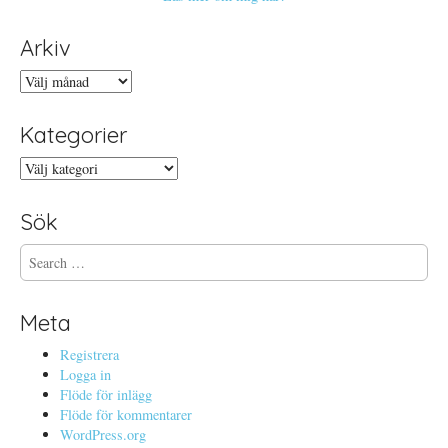
Arkiv
Arkiv
Kategorier
Kategorier
Sök
S
e
a
r
Meta
c
h
Registrera
f
Logga in
o
Flöde för inlägg
r
Flöde för kommentarer
:
WordPress.org