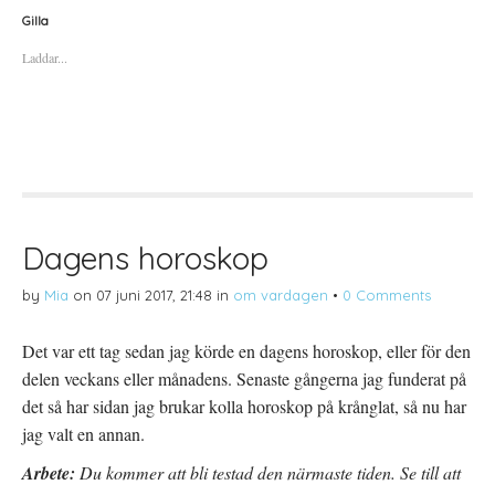
k
k
k
a
a
a
Gilla
f
f
f
ö
ö
ö
Laddar...
r
r
r
a
u
a
t
t
t
t
s
t
d
k
d
e
r
e
l
i
l
a
f
a
p
t
t
å
(
i
T
Ö
l
w
p
l
i
p
P
t
n
i
t
a
n
Dagens horoskop
e
s
t
r
i
e
(
e
r
by
Mia
on
07 juni 2017, 21:48
in
om vardagen
•
0 Comments
Ö
t
e
p
t
s
p
n
t
n
y
(
Det var ett tag sedan jag körde en dagens horoskop, eller för den
a
t
Ö
s
t
p
delen veckans eller månadens. Senaste gångerna jag funderat på
i
f
p
e
ö
n
t
n
a
det så har sidan jag brukar kolla horoskop på krånglat, så nu har
t
s
s
n
t
i
jag valt en annan.
y
e
e
t
r
t
t
)
t
Arbete:
Du kommer att bli testad den närmaste tiden. Se till att
f
n