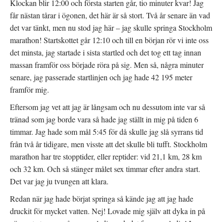
Klockan blir 12:00 och första starten går, tio minuter kvar! Jag
får nästan tårar i ögonen, det här är så stort. Två år senare än vad
det var tänkt, men nu stod jag här – jag skulle springa Stockholm
marathon! Startskottet går 12:10 och till en början rör vi inte oss
det minsta, jag startade i sista startled och det tog ett tag innan
massan framför oss började röra på sig. Men så, några minuter
senare, jag passerade startlinjen och jag hade 42 195 meter
framför mig.
Eftersom jag vet att jag är långsam och nu dessutom inte var så
tränad som jag borde vara så hade jag ställt in mig på tiden 6
timmar. Jag hade som mål 5:45 för då skulle jag slå syrrans tid
från två år tidigare, men visste att det skulle bli tufft. Stockholm
marathon har tre stopptider, eller reptider: vid 21,1 km, 28 km
och 32 km. Och så stänger målet sex timmar efter andra start.
Det var jag ju tvungen att klara.
Redan när jag hade börjat springa så kände jag att jag hade
druckit för mycket vatten. Nej! Lovade mig själv att dyka in på