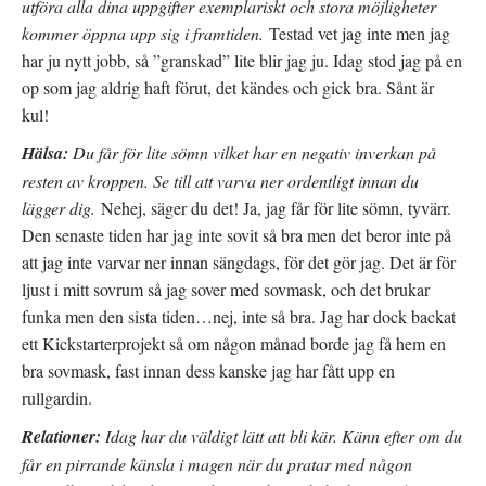
ö
y
utföra alla dina uppgifter exemplariskt och stora möjligheter
n
t
s
t
kommer öppna upp sig i framtiden.
Testad vet jag inte men jag
t
f
e
ö
har ju nytt jobb, så ”granskad” lite blir jag ju. Idag stod jag på en
r
n
)
s
op som jag aldrig haft förut, det kändes och gick bra. Sånt är
t
e
kul!
r
)
Hälsa:
Du får för lite sömn vilket har en negativ inverkan på
resten av kroppen. Se till att varva ner ordentligt innan du
lägger dig.
Nehej, säger du det! Ja, jag får för lite sömn, tyvärr.
Den senaste tiden har jag inte sovit så bra men det beror inte på
att jag inte varvar ner innan sängdags, för det gör jag. Det är för
ljust i mitt sovrum så jag sover med sovmask, och det brukar
funka men den sista tiden…nej, inte så bra. Jag har dock backat
ett Kickstarterprojekt så om någon månad borde jag få hem en
bra sovmask, fast innan dess kanske jag har fått upp en
rullgardin.
Relationer:
Idag har du väldigt lätt att bli kär. Känn efter om du
får en pirrande känsla i magen när du pratar med någon