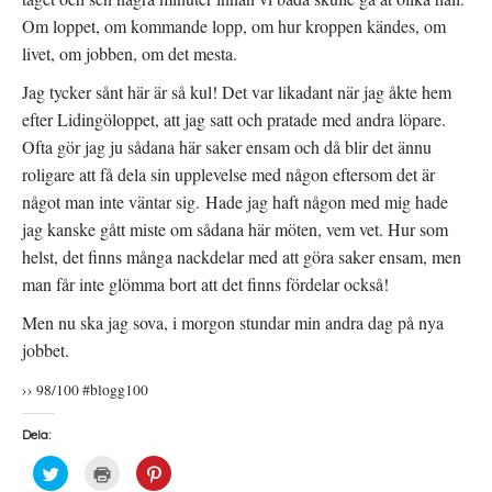
Om loppet, om kommande lopp, om hur kroppen kändes, om
livet, om jobben, om det mesta.
Jag tycker sånt här är så kul! Det var likadant när jag åkte hem
efter Lidingöloppet, att jag satt och pratade med andra löpare.
Ofta gör jag ju sådana här saker ensam och då blir det ännu
roligare att få dela sin upplevelse med någon eftersom det är
något man inte väntar sig. Hade jag haft någon med mig hade
jag kanske gått miste om sådana här möten, vem vet. Hur som
helst, det finns många nackdelar med att göra saker ensam, men
man får inte glömma bort att det finns fördelar också!
Men nu ska jag sova, i morgon stundar min andra dag på nya
jobbet.
›› 98/100 #blogg100
Dela:
K
K
K
l
l
l