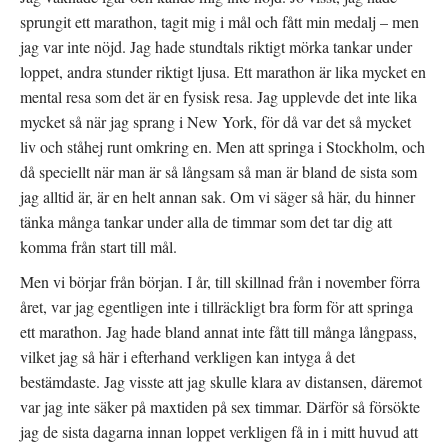
f
n
sprungit ett marathon, tagit mig i mål och fått min medalj – men
ö
y
n
t
jag var inte nöjd. Jag hade stundtals riktigt mörka tankar under
s
t
t
f
loppet, andra stunder riktigt ljusa. Ett marathon är lika mycket en
e
ö
r
n
mental resa som det är en fysisk resa. Jag upplevde det inte lika
)
s
t
mycket så när jag sprang i New York, för då var det så mycket
e
r
)
liv och ståhej runt omkring en. Men att springa i Stockholm, och
då speciellt när man är så långsam så man är bland de sista som
jag alltid är, är en helt annan sak. Om vi säger så här, du hinner
tänka många tankar under alla de timmar som det tar dig att
komma från start till mål.
Men vi börjar från början. I år, till skillnad från i november förra
året, var jag egentligen inte i tillräckligt bra form för att springa
ett marathon. Jag hade bland annat inte fått till många långpass,
vilket jag så här i efterhand verkligen kan intyga å det
bestämdaste. Jag visste att jag skulle klara av distansen, däremot
var jag inte säker på maxtiden på sex timmar. Därför så försökte
jag de sista dagarna innan loppet verkligen få in i mitt huvud att