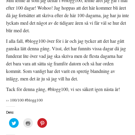
Mitt femte år som jag deltar i #blogg100, femte året jag går i mål
efter 100 dagar! Wohoo! Jag hoppas att det här kommer bli året
då jag fortsätter att skriva efter de här 100 dagarna, jag har ju inte
lyckats med det något av de tidigare åren så vi får väl se hur det
blir med det.
I alla fall, #blogg100 över för i år och jag tycker att det har gått
ganska lätt denna gång. Visst, det har funnits vissa dagar då jag
funderat lite över vad jag ska skriva men de flesta dagarna har
det bara vara att sätta sig framför datorn och så har orden
kommit. Som vanligt har det varit en spretig blandning av
inlägg, men det är ju så jag vill ha det.
Tack för denna gång, #blogg100, vi ses säkert igen nästa år!
›› 100/100 #blogg100
Dela:
K
K
K
l
l
l
i
i
i
c
c
c