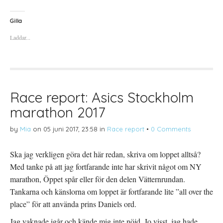
i
i
i
c
c
c
k
k
k
a
a
a
Gilla
f
f
f
ö
ö
ö
Laddar...
r
r
r
a
u
a
t
t
t
t
s
t
d
k
d
e
r
e
l
i
l
a
f
a
p
t
t
å
(
i
Race report: Asics Stockholm
T
Ö
l
w
p
l
marathon 2017
i
p
P
t
n
i
t
a
n
e
s
t
by
Mia
on
05 juni 2017, 23:58
in
Race report
•
0 Comments
r
i
e
(
e
r
Ö
t
e
p
t
s
Ska jag verkligen göra det här redan, skriva om loppet alltså?
p
n
t
n
y
(
Med tanke på att jag fortfarande inte har skrivit något om NY
a
t
Ö
s
t
p
marathon, Öppet spår eller för den delen Vätternrundan.
i
f
p
e
ö
n
Tankarna och känslorna om loppet är fortfarande lite ”all over the
t
n
a
t
s
s
place” för att använda prins Daniels ord.
n
t
i
y
e
e
t
r
t
Jag vaknade igår och kände mig inte nöjd. Jo visst, jag hade
t
)
t