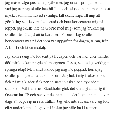
jag måste våga pusha mig själv mer, jag orkar springa mer än
vad jag tror, jag skulle inte bli ”lat” och gå (jo, ibland men inte så
mycket som mitt huvud i vanliga fall skulle säga till mig att
göra). Jag skulle vara fokuserad och bara koncentrera mig på
loppet, jag skulle inte ha GoPro med mig (som jag brukar) jag
skulle inte hålla på att ta kort med iPhonen. Jag skulle
koncentrera mig på det som var uppgiften för dagen, ta mig från
A till B och få en medalj.
Jag kom i säng lite för sent på fredagen och var mer eller mindre
död när klockan ringde på morgonen. Jisses, skulle jag verkligen
springa idag! Men ändå kände jag mig lite peppad, hurra jag
skulle springa ett marathon liksom. Jag fick i mig frukosten och
fick på mig kläder, fick ner de sista i väskan och cyklade till
stationen. Väl framme i Stockholm gick det smidigt att ta sig till
Östermalms IP och sen var det bara att ta det lugnt innan det var
dags att bege sig in i startfållan. Jag ville inte stressa vare sig före
eller under loppet, lugn var känslan jag ville ha i kroppen.