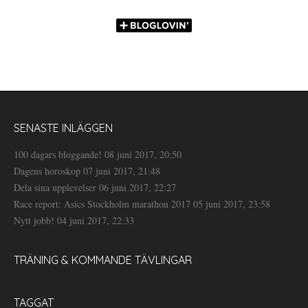
SENASTE INLÄGGEN
100 dagars bloggande!
08 juni 2017, 20:50
Dagens horoskop
07 juni 2017, 21:48
Dela sina upplevelser
06 juni 2017, 22:27
Race report: Asics Stockholm marathon 2017
05 juni 2017, 23:58
Nytt jobb!
04 juni 2017, 22:33
TRÄNING & KOMMANDE TÄVLINGAR
TAGGAT