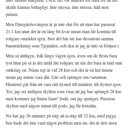
skulle kännas behagligt. Inte stressa, inte stressa, håll nere
pulsen.
Men Djurgårdssvängen är ju inte slut för att man har passerat
21,1 km utan det är en lång bit kvar innan man får komma till
roligare områden igen. Stor del här ute har dessutom samma
bansträckning som Tjejmilen, och den är jag ju inte så förtjust i.
Men så äntligen, folk längs vägen igen, även om de flesta bara
tyst tittar på så är det ändå lite roligare än när det bara är träd runt
omkring en. Nästa rep är vid 28 km och det är en hel timme
innan jag måste vara där. Går och springer om vartannat.
Humöret går från att vara rätt dystert till muntert, till dystert igen.
Yes, jag ser äntligen skylten som visar att jag har sprungit 28 km
men kommer jag hinna fram? Jodå, om jag springer. Passerar
skylten med någon minut till godo, jag får fortsätta.
Nu har jag 36 minuter på mig att ta mig till 32 km, med pigga
ben hade det inte varit något problem men nu, det är den stora