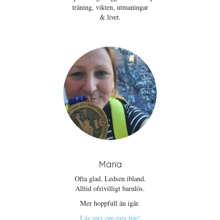
t
s
s
träning, vikten, utmaningar
n
t
i
y
e
e
& livet.
t
r
t
t
)
t
f
n
ö
y
n
t
s
t
t
f
e
ö
r
n
)
s
t
e
r
)
Maria
Ofta glad. Ledsen ibland.
Alltid ofrivilligt barnlös.
Mer hoppfull än igår.
Läs mer om mig här!