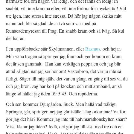
närmaste toa om någon var ledig, och det fanns en ledig! In
snabbt, vill inte komma efter, vill inte förlora för mycket tid! Väl
ute igen, inte stressa inte stressa. Då hör jag någon skrika mitt
namn och blir så glad, de är två som var med på
Runacademyresan till Prag. En snabb kram och så iväg. Så kul
det här är.
I en uppförsbacke står Skyltmannen, eller
Rasmus
, och hejar.
Min vana trogen så springer jag fram och ger honom en kram,
det är sen gammalt. Han kan verkligen peppa en och jag blir
alltid så glad när jag ser honom! Västerbron, det var ju inte så
farligt. Säger till mig själv, det var en gång, en gång till ses vi, du
och jag bron. Jag har koll på klockan och mitt armband, än så
länge så håller jag tiden för 5:45. Och reptiderna.
Och sen kommer Djurgården. Suck. Men hallå vad tråkigt.
Springer, går, springer, nej jag går istället. Jag orkar inte! Varför
gör jag det här? Kommer jag inte till halvmarathonskylten snart?
Visst klarar jag tiden? Jodå, det gör jag till sist, med tre och en
halv minuts marginal. Usch, det var alldeles för nära för att det