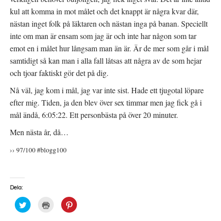
kul att komma in mot målet och det knappt är några kvar där,
nästan inget folk på läktaren och nästan inga på banan. Speciellt
inte om man är ensam som jag är och inte har någon som tar
emot en i målet hur långsam man än är. Är de mer som går i mål
samtidigt så kan man i alla fall låtsas att några av de som hejar
och tjoar faktiskt gör det på dig.
Nå väl, jag kom i mål, jag var inte sist. Hade ett tjugotal löpare
efter mig. Tiden, ja den blev över sex timmar men jag fick gå i
mål ändå, 6:05:22. Ett personbästa på över 20 minuter.
Men nästa år, då…
›› 97/100 #blogg100
Dela:
K
K
K
l
l
l
i
i
i
c
c
c