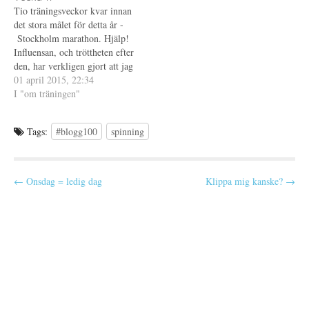
f
n
Tio träningsveckor kvar innan
ö
y
n
t
det stora målet för detta år -
s
t
t
f
Stockholm marathon. Hjälp!
e
ö
Influensan, och tröttheten efter
r
n
)
s
den, har verkligen gjort att jag
t
e
hamnat på noll igen
01 april 2015, 22:34
r
konditionsmässigt. Oerhört
I "om träningen"
)
stressande på ett sätt men
samtidigt vet jag att om jag
Tags:
#blogg100
spinning
håller mig till mitt
träningsprogram så kommer
det att…
P
← Onsdag = ledig dag
Klippa mig kanske? →
o
s
t
n
a
v
i