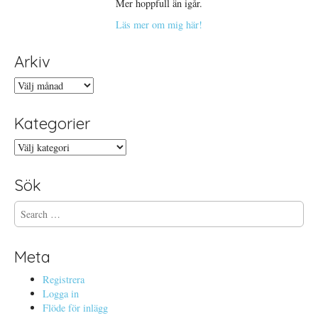
Mer hoppfull än igår.
Läs mer om mig här!
Arkiv
Arkiv
Kategorier
Kategorier
Sök
S
e
a
r
Meta
c
h
Registrera
f
Logga in
o
Flöde för inlägg