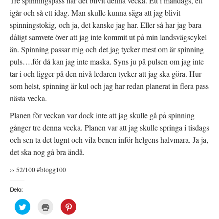
Tre spinningspass har det blivit denna vecka. Ett i måndags, ett
igår och så ett idag. Man skulle kunna säga att jag blivit
spinningstokig, och ja, det kanske jag har. Eller så har jag bara
dåligt samvete över att jag inte kommit ut på min landsvägscykel
än. Spinning passar mig och det jag tycker mest om är spinning
puls….för då kan jag inte maska. Syns ju på pulsen om jag inte
tar i och ligger på den nivå ledaren tycker att jag ska göra. Hur
som helst, spinning är kul och jag har redan planerat in flera pass
nästa vecka.
Planen för veckan var dock inte att jag skulle gå på spinning
gånger tre denna vecka. Planen var att jag skulle springa i tisdags
och sen ta det lugnt och vila benen inför helgens halvmara. Ja ja,
det ska nog gå bra ändå.
›› 52/100 #blogg100
Dela:
K
K
K
l
l
l
i
i
i