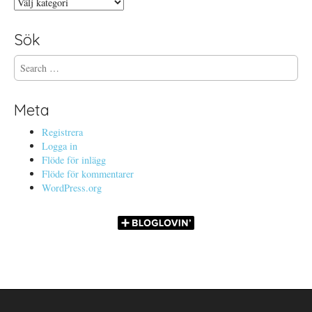
Kategorier
Sök
S
e
a
r
Meta
c
h
Registrera
f
Logga in
o
Flöde för inlägg
r
Flöde för kommentarer
:
WordPress.org