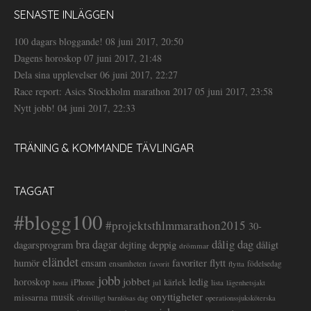
SENASTE INLÄGGEN
100 dagars bloggande!
08 juni 2017, 20:50
Dagens horoskop
07 juni 2017, 21:48
Dela sina upplevelser
06 juni 2017, 22:27
Race report: Asics Stockholm marathon 2017
05 juni 2017, 23:58
Nytt jobb!
04 juni 2017, 22:33
TRÄNING & KOMMANDE TÄVLINGAR
TAGGAT
#blogg100
#projektsthlmmarathon2015
30-
dålig dag
bra dagar
deppig
dagarsprogram
dejting
dåligt
drömmar
eländet
favoriter
flytt
humör
ensam
ensamheten
flytta
födelsedag
favorit
jobb
jobbet
horoskop
ledig
iPhone
kärlek
jul
lista
hosta
lägenhetsjakt
onyttigheter
musik
missarna
ofrivilligt barnlösas dag
operationssjuksköterska