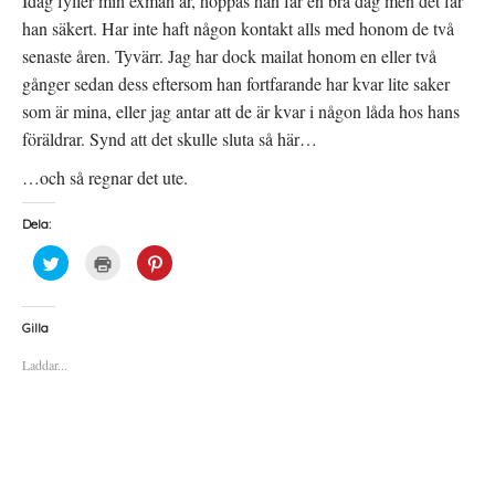
Idag fyller min exman år, hoppas han får en bra dag men det får
han säkert. Har inte haft någon kontakt alls med honom de två
senaste åren. Tyvärr. Jag har dock mailat honom en eller två
gånger sedan dess eftersom han fortfarande har kvar lite saker
som är mina, eller jag antar att de är kvar i någon låda hos hans
föräldrar. Synd att det skulle sluta så här…
…och så regnar det ute.
Dela:
K
K
K
l
l
l
i
i
i
c
c
c
k
k
k
a
a
a
Gilla
f
f
f
ö
ö
ö
Laddar...
r
r
r
a
u
a
t
t
t
t
s
t
d
k
d
e
r
e
l
i
l
a
f
a
p
t
t
å
(
i