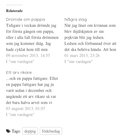
T
Ö
l
w
p
l
i
p
P
Relaterade
t
n
i
t
a
n
e
s
t
Drömde om pappa
Några slag
r
i
e
Tidigare i veckan drömde jag
När jag läser om kvinnan som
(
e
r
Ö
t
e
för första gången om pappa,
blev ihjälskjuten av sin
p
t
s
eller i alla fall första drömmen
p
n
t
pojkvän blir jag ledsen.
n
y
(
som jag kommer ihåg. Jag
Ledsen och förbannad över att
a
t
Ö
s
t
p
hade cyklat hem till min
det ska behöva hända. Att hon
i
f
p
styvmor, alltså hem till huset
09 november 2013, 14:55
e
ö
n
inte fick kontaktförbud är
01 mars 2013, 23:26
t
n
a
där jag själv bodde från jag
I "om vardagen"
obegripligt, kanske inte hade
I "om vardagen"
t
s
s
n
t
i
var tolv tills jag flyttade
hjälpt ändå men hon borde ha
y
e
e
Ett arv rikare...
hemifrån. Detta är något som
t
r
t
fått det. Så många andra
t
)
t
...och en pappa fattigare. Eller
jag inte skulle…
skriver säkert klokare saker
f
n
en pappa fattigare har jag ju
ö
y
om detta…
n
t
varit sedan i december och
s
t
t
f
angående ett arv rikare så var
e
ö
det bara halva arvet som vi
r
n
)
s
fick idag, allt i enlighet med
03 augusti 2013, 01:07
t
e
pappas testamente. Fast helst
I "om vardagen"
r
av allt hade jag sluppit att få
)
arvet utbetalat idag och haft…
Tags:
deppig
födelsedag