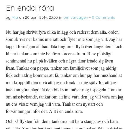
En enda röra
by
Mia
on
20 april 2014, 23:33
in
om vardagen
•
0 Comments
Nu har jag skrivit fyra olika inlägg och raderat dem alla, orden
som skrivs ner känns inte rätt och flyter inte som jag vill. Jag har
tappat förmågan att bara låta fingrarna flyta över tangenterna och
få ner tankar som inte behöver forceras fram. Blev plötsligt
sentimental nu på på kvällen och några tårar letade sig även
fram. Tankar om pappa, tankar om familjelivet som jag aldrig
fick och aldrig kommer att få, tankar om hur jag har misshandlat
min kropp till den nivå att jag nu föraktar mig själv för att jag
inte kan göra något åt den bild som möter mig i spegeln. Tankar
om misslyckande, tankar om att inte vara den jag vill vara om jag
nu ens visste vem jag vill vara. Tankar om nystart och
förväntningar inför det. Allt i en enda röra.
Och så flykten från dem, tankarna, att bara stänga av och bara
vilja äta. Som tur har jag inget hemma som lockar. Så jag dricker