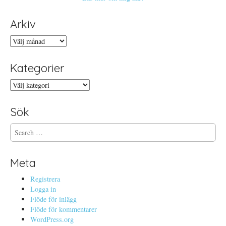
Arkiv
Arkiv
Kategorier
Kategorier
Sök
S
e
a
r
Meta
c
h
Registrera
f
Logga in
o
Flöde för inlägg
r
Flöde för kommentarer
:
WordPress.org