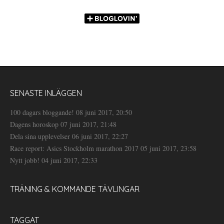
SENASTE INLÄGGEN
100 dagars bloggande!
08 juni 2017, 20:50
Dagens horoskop
07 juni 2017, 21:48
Dela sina upplevelser
06 juni 2017, 22:27
Race report: Asics Stockholm marathon 2017
05 juni 2017, 23:58
Nytt jobb!
04 juni 2017, 22:33
TRÄNING & KOMMANDE TÄVLINGAR
TAGGAT