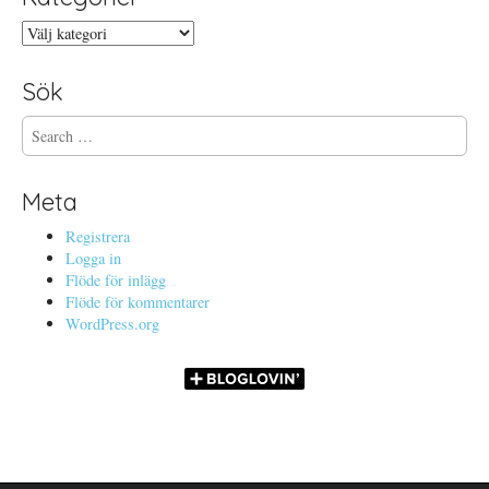
Kategorier
Sök
S
e
a
r
Meta
c
h
Registrera
f
Logga in
o
Flöde för inlägg
r
Flöde för kommentarer
:
WordPress.org