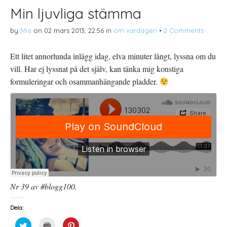
Min ljuvliga stämma
by
Mia
on
02 mars 2013, 22:56
in
om vardagen
•
2 Comments
Ett litet annorlunda inlägg idag, elva minuter långt, lyssna om du
vill. Har ej lyssnat på det själv, kan tänka mig konstiga
formuleringar och osammanhängande pladder.
Nr 39 av #blogg100.
Dela:
K
K
K