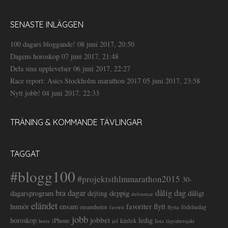
SENASTE INLÄGGEN
100 dagars bloggande!
08 juni 2017, 20:50
Dagens horoskop
07 juni 2017, 21:48
Dela sina upplevelser
06 juni 2017, 22:27
Race report: Asics Stockholm marathon 2017
05 juni 2017, 23:58
Nytt jobb!
04 juni 2017, 22:33
TRÄNING & KOMMANDE TÄVLINGAR
TAGGAT
#blogg100
#projektsthlmmarathon2015
30-
dålig dag
bra dagar
deppig
dagarsprogram
dejting
dåligt
drömmar
eländet
favoriter
flytt
humör
ensam
ensamheten
flytta
födelsedag
favorit
jobb
jobbet
horoskop
ledig
iPhone
kärlek
jul
lista
hosta
lägenhetsjakt