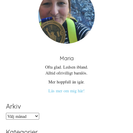
t
r
t
t
)
t
f
n
ö
y
n
t
s
t
t
f
e
ö
r
n
)
s
t
e
r
)
Maria
Ofta glad. Ledsen ibland.
Alltid ofrivilligt barnlös.
Mer hoppfull än igår.
Läs mer om mig här!
Arkiv
Arkiv
Kategorier