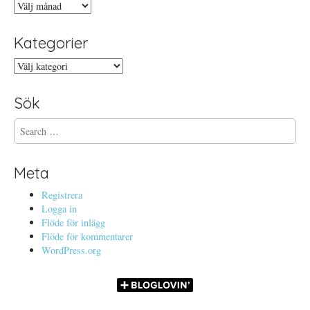
Arkiv
Kategorier
Kategorier
Sök
S
e
a
r
Meta
c
h
Registrera
f
Logga in
o
Flöde för inlägg
r
Flöde för kommentarer
:
WordPress.org