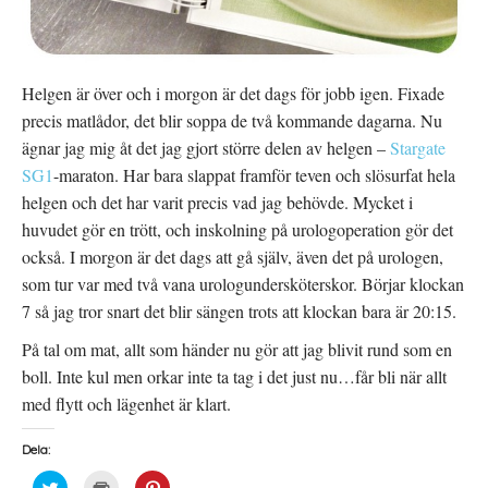
Helgen är över och i morgon är det dags för jobb igen. Fixade
precis matlådor, det blir soppa de två kommande dagarna. Nu
ägnar jag mig åt det jag gjort större delen av helgen –
Stargate
SG1
-maraton. Har bara slappat framför teven och slösurfat hela
helgen och det har varit precis vad jag behövde. Mycket i
huvudet gör en trött, och inskolning på urologoperation gör det
också. I morgon är det dags att gå själv, även det på urologen,
som tur var med två vana urologundersköterskor. Börjar klockan
7 så jag tror snart det blir sängen trots att klockan bara är 20:15.
På tal om mat, allt som händer nu gör att jag blivit rund som en
boll. Inte kul men orkar inte ta tag i det just nu…får bli när allt
med flytt och lägenhet är klart.
Dela:
K
K
K