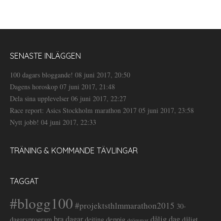
SENASTE INLÄGGEN
100 dagars bloggande!
08 juni 2017, 20:50
Dagens horoskop
07 juni 2017, 21:48
Dela sina upplevelser
06 juni 2017, 22:27
Race report: Asics Stockholm marathon 2017
05 juni 2017, 23:58
Nytt jobb!
04 juni 2017, 22:33
TRÄNING & KOMMANDE TÄVLINGAR
TAGGAT
#blogg100
#projektsthlmmarathon2015
30-
dålig dag
bra dagar
deppig
dagarsprogram
dejting
dåligt
drömmar