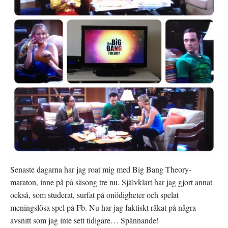
t
r
t
t
)
t
f
n
ö
y
n
t
s
t
t
f
e
ö
r
n
)
s
t
e
r
)
Senaste dagarna har jag roat mig med Big Bang Theory-
maraton, inne på på säsong tre nu. Självklart har jag gjort annat
också, som studerat, surfat på onödigheter och spelat
meningslösa spel på Fb. Nu har jag faktiskt råkat på några
avsnitt som jag inte sett tidigare… Spännande!