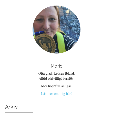
e
ö
n
t
n
a
t
s
s
n
t
i
y
e
e
t
r
t
t
)
t
f
n
ö
y
n
t
s
t
t
f
e
ö
r
n
)
s
t
e
r
)
Maria
Ofta glad. Ledsen ibland.
Alltid ofrivilligt barnlös.
Mer hoppfull än igår.
Läs mer om mig här!
Arkiv