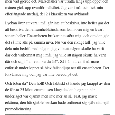
men vad gjorde det. Marschaller var utsatta längs upploppet och
månen gick upp ovanför måltältet. Jag var i mål och fick min
efterlängtade medalj, del 2 i klassikern var avklarad!
Lyckan över att vara i mål går inte att beskriva, inte heller går det
att beskriva den ensamhetskänsla som kom över mig en kvart
senare heller. Ensamheten brukar inte störa mig, och om den gör
det så inte alls på samma nivå. Nu var den riktigt tuff, jag ville
dela min bedrift med någon, jag ville att någon skulle ha varit
där och välkomnat mig i mål, jag ville att någon skulle ha varit
där och sagt ”fan vad bra du är!”. Så från att varit närmare
euforisk under loppet så blev fallet djupt ner till ensamheten. Det
förvånade mig och jag var inte beredd på det.
Och foten då? Den höll! Och faktiskt så kände jag knappt av den
de första 25 kilometrarna, sen klagade den litegrann när
underlaget var ojämnt men inte mer än så. Fast, jag måste
erkänna, den här sjuksköterskan hade ordinerat sig själv rätt rejäl
premedicinering.