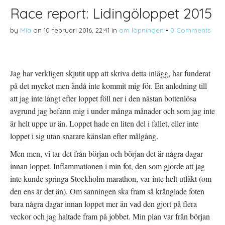
Race report: Lidingöloppet 2015
by
Mia
on
10 februari 2016, 22:41
in
om löpningen
•
0 Comments
Jag har verkligen skjutit upp att skriva detta inlägg, har funderat
på det mycket men ändå inte kommit mig för. En anledning till
att jag inte långt efter loppet föll ner i den nästan bottenlösa
avgrund jag befann mig i under många månader och som jag inte
är helt uppe ur än. Loppet hade en liten del i fallet, eller inte
loppet i sig utan snarare känslan efter målgång.
Men men, vi tar det från början och början det är några dagar
innan loppet. Inflammationen i min fot, den som gjorde att jag
inte kunde springa Stockholm marathon, var inte helt utläkt (om
den ens är det än). Om sanningen ska fram så krånglade foten
bara några dagar innan loppet mer än vad den gjort på flera
veckor och jag haltade fram på jobbet. Min plan var från början