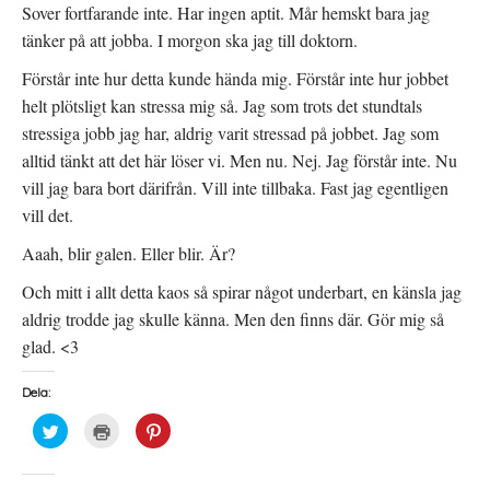
Sover fortfarande inte. Har ingen aptit. Mår hemskt bara jag
tänker på att jobba. I morgon ska jag till doktorn.
Förstår inte hur detta kunde hända mig. Förstår inte hur jobbet
helt plötsligt kan stressa mig så. Jag som trots det stundtals
stressiga jobb jag har, aldrig varit stressad på jobbet. Jag som
alltid tänkt att det här löser vi. Men nu. Nej. Jag förstår inte. Nu
vill jag bara bort därifrån. Vill inte tillbaka. Fast jag egentligen
vill det.
Aaah, blir galen. Eller blir. Är?
Och mitt i allt detta kaos så spirar något underbart, en känsla jag
aldrig trodde jag skulle känna. Men den finns där. Gör mig så
glad. <3
Dela:
K
K
K
l
l
l
i
i
i
c
c
c
k
k
k