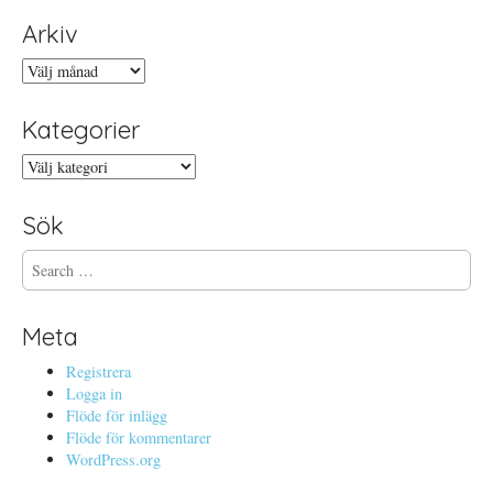
Arkiv
Arkiv
Kategorier
Kategorier
Sök
S
e
a
r
Meta
c
h
Registrera
f
Logga in
o
Flöde för inlägg
r
Flöde för kommentarer
:
WordPress.org