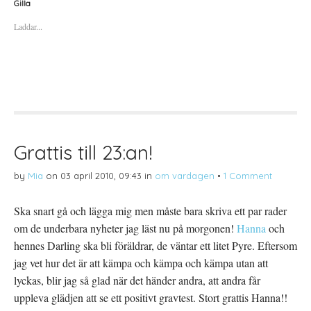
a
a
a
Gilla
f
f
f
ö
ö
ö
Laddar...
r
r
r
a
u
a
t
t
t
t
s
t
d
k
d
e
r
e
l
i
l
a
f
a
p
t
t
å
(
i
T
Ö
l
w
p
l
i
p
P
t
n
i
t
a
n
Grattis till 23:an!
e
s
t
r
i
e
(
e
r
by
Mia
on
03 april 2010, 09:43
in
om vardagen
•
1 Comment
Ö
t
e
p
t
s
p
n
t
n
y
(
Ska snart gå och lägga mig men måste bara skriva ett par rader
a
t
Ö
s
t
p
om de underbara nyheter jag läst nu på morgonen!
i
f
p
Hanna
och
e
ö
n
t
n
a
hennes Darling ska bli föräldrar, de väntar ett litet Pyre. Eftersom
t
s
s
n
t
i
jag vet hur det är att kämpa och kämpa och kämpa utan att
y
e
e
t
r
t
lyckas, blir jag så glad när det händer andra, att andra får
t
)
t
f
n
uppleva glädjen att se ett positivt gravtest. Stort grattis Hanna!!
ö
y
n
t