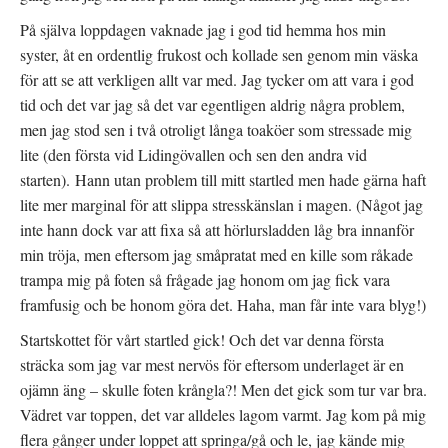
På själva loppdagen vaknade jag i god tid hemma hos min
syster, åt en ordentlig frukost och kollade sen genom min väska
för att se att verkligen allt var med. Jag tycker om att vara i god
tid och det var jag så det var egentligen aldrig några problem,
men jag stod sen i två otroligt långa toaköer som stressade mig
lite (den första vid Lidingövallen och sen den andra vid
starten). Hann utan problem till mitt startled men hade gärna haft
lite mer marginal för att slippa stresskänslan i magen. (Något jag
inte hann dock var att fixa så att hörlursladden låg bra innanför
min tröja, men eftersom jag småpratat med en kille som råkade
trampa mig på foten så frågade jag honom om jag fick vara
framfusig och be honom göra det. Haha, man får inte vara blyg!)
Startskottet för vårt startled gick! Och det var denna första
sträcka som jag var mest nervös för eftersom underlaget är en
ojämn äng – skulle foten krångla?! Men det gick som tur var bra.
Vädret var toppen, det var alldeles lagom varmt. Jag kom på mig
flera gånger under loppet att springa/gå och le, jag kände mig