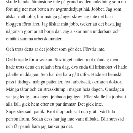
skulle hända, åtminstone inte på grund av den anledning som nu
p
t
s
p
n
t
fört mig ner mot botten av avgrundsdjupt hål. Jobbet. Jag som
n
y
(
a
t
Ö
s
t
p
älskar mitt jobb, hur många gånger skrev jag inte det här i
i
f
p
e
ö
n
bloggen förra året. Jag älskar mitt jobb, tycker att det bästa jag
t
n
a
t
s
s
någonsin gjort är att börja där. Jag älskar mina underbara och
n
t
i
y
e
e
omtänksamma arbetskamrater.
t
r
t
t
)
t
f
n
Och trots detta är det jobbet som gör det. Förstår inte.
ö
y
n
t
s
t
Det började förra veckan. Sov inget natten mot måndag men
t
f
e
ö
hade trots detta en relativt bra dag, dvs enda till krismötet vi hade
r
n
)
s
på eftermiddagen. Sen har det bara gått utför. Hade ett hemskt
t
e
pass i tisdags, många patienter, nytt arbetssätt, oerfaren doktor.
r
)
Många tårar och en stressklump i magen hela dagen. Onsdagen
var jag ledig, torsdagen jobbade jag igen. Eller skulle ha jobbat i
alla fall, gick hem efter ett par timmar. Det gick inte.
Superstressad, panik. Bröt ihop och satt och grät i vårt lilla
personalrum. Sedan dess har jag inte varit tillbaka. Blir stressad
och får panik bara jag tänker på det.