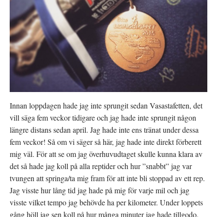
Innan loppdagen hade jag inte sprungit sedan Vasastafetten, det
vill säga fem veckor tidigare och jag hade inte sprungit någon
längre distans sedan april. Jag hade inte ens tränat under dessa
fem veckor! Så om vi säger så här, jag hade inte direkt förberett
mig väl. För att se om jag överhuvudtaget skulle kunna klara av
det så hade jag koll på alla reptider och hur ”snabbt” jag var
tvungen att springa/ta mig fram för att inte bli stoppad av ett rep.
Jag visste hur lång tid jag hade på mig för varje mil och jag
visste vilket tempo jag behövde ha per kilometer. Under loppets
gång höll jag sen koll på hur många minuter jag hade tillgodo.