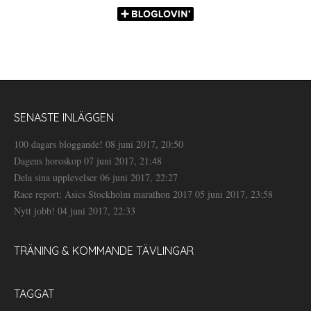
SENASTE INLÄGGEN
100 dagars bloggande!
08 juni 2017, 20:50
Dagens horoskop
07 juni 2017, 21:48
Dela sina upplevelser
06 juni 2017, 22:27
Race report: Asics Stockholm marathon 2017
05 juni 2017, 23:58
Nytt jobb!
04 juni 2017, 22:33
TRÄNING & KOMMANDE TÄVLINGAR
TAGGAT