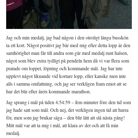
Jag och min medalj, jag bad någon i den otroligt långa busskön
ta ett kort. Något positivt jag bär med mig efter detta lopp är den
samhörighet man får till andra som går med medalj runt halsen,
något som blev extra tydligt på pendeln hem då vi var flera som
pratade om loppet, löpning och kommande mål. Jag har inte
upplevt något liknande vid kortare lopp, eller kanske men inte
alls i samma omfattning, och jag ser verkligen fram emot att se
hur det blir efter årets kommande marathon.
Jag sprang i mål på tiden 4:54:59 – fem minuter före den tid som
jag hade satt som mål. Och nej, det verkligen ingen tid att hurra
för, men som jag brukar säga – den blir lätt att slå nästa gång!
Mitt mål var att ta mig i mål, att klara av det och att få min
medalj.