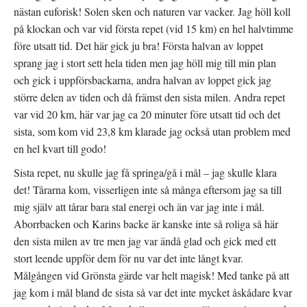
nästan euforisk! Solen sken och naturen var vacker. Jag höll koll
på klockan och var vid första repet (vid 15 km) en hel halvtimme
före utsatt tid. Det här gick ju bra! Första halvan av loppet
sprang jag i stort sett hela tiden men jag höll mig till min plan
och gick i uppförsbackarna, andra halvan av loppet gick jag
större delen av tiden och då främst den sista milen. Andra repet
var vid 20 km, här var jag ca 20 minuter före utsatt tid och det
sista, som kom vid 23,8 km klarade jag också utan problem med
en hel kvart till godo!
Sista repet, nu skulle jag få springa/gå i mål – jag skulle klara
det! Tårarna kom, visserligen inte så många eftersom jag sa till
mig själv att tårar bara stal energi och än var jag inte i mål.
Aborrbacken och Karins backe är kanske inte så roliga så här
den sista milen av tre men jag var ändå glad och gick med ett
stort leende uppför dem för nu var det inte långt kvar.
Målgången vid Grönsta gärde var helt magisk! Med tanke på att
jag kom i mål bland de sista så var det inte mycket åskådare kvar