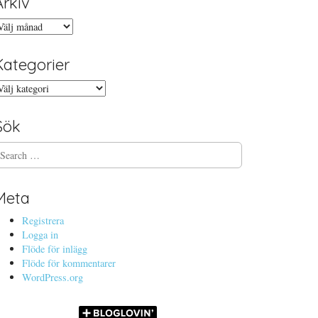
Arkiv
rkiv
Kategorier
ategorier
Sök
Meta
Registrera
Logga in
Flöde för inlägg
Flöde för kommentarer
WordPress.org