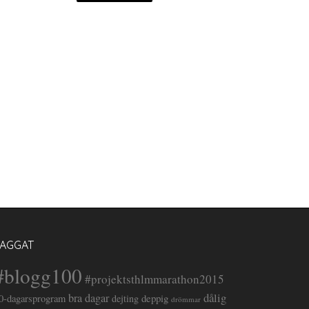
TAGGAT
#blogg100
#projektsthlmmarathon2015
dålig
bra dagar
deppig
0-dagarsprogram
dejting
drömmar