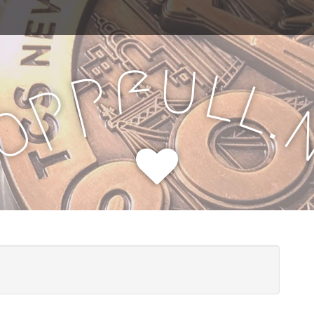
u
f
l
p
l
p
.
o
H