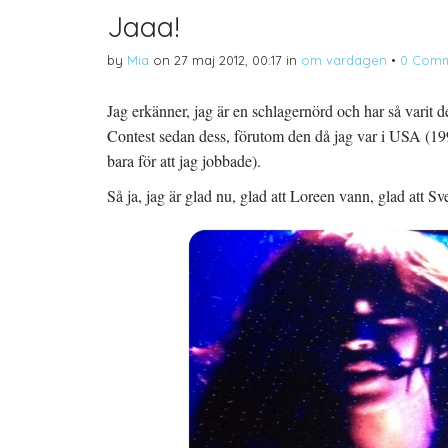
Jaaa!
by
Mia
on
27 maj 2012, 00:17
in
om vardagen
•
0 Comm
Jag erkänner, jag är en schlagernörd och har så varit
Contest sedan dess, förutom den då jag var i USA (1995
bara för att jag jobbade).
Så ja, jag är glad nu, glad att Loreen vann, glad att S