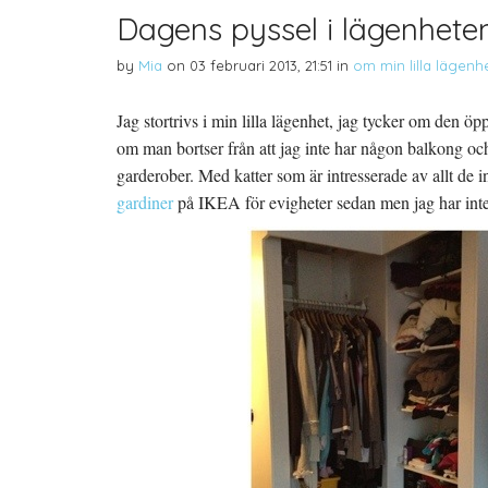
Dagens pyssel i lägenhete
by
Mia
on
03 februari 2013, 21:51
in
om min lilla lägenh
Jag stortrivs i min lilla lägenhet, jag tycker om den 
om man bortser från att jag inte har någon balkong och at
garderober. Med katter som är intresserade av allt de in
gardiner
på IKEA för evigheter sedan men jag har inte 