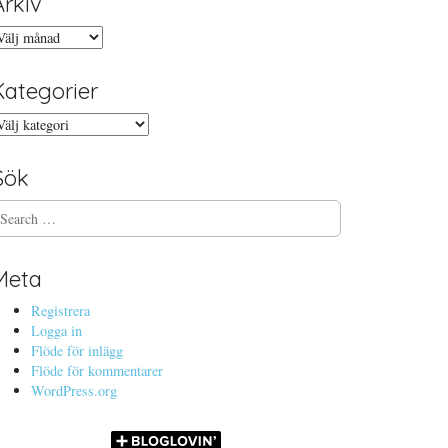
Arkiv
rkiv
Kategorier
ategorier
Sök
Meta
Registrera
Logga in
Flöde för inlägg
Flöde för kommentarer
WordPress.org