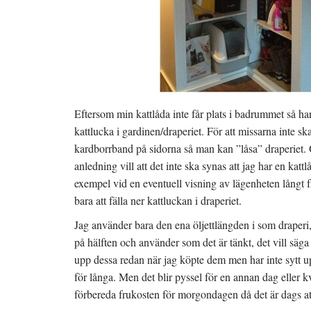
Eftersom min kattlåda inte får plats i badrummet så ha
kattlucka i gardinen/draperiet. För att missarna inte ska
kardborrband på sidorna så man kan ”låsa” draperiet.
anledning vill att det inte ska synas att jag har en kattl
exempel vid en eventuell visning av lägenheten långt fr
bara att fälla ner kattluckan i draperiet.
Jag använder bara den ena öljettlängden i som draperi,
på hälften och använder som det är tänkt, det vill sä
upp dessa redan när jag köpte dem men har inte sytt u
för långa. Men det blir pyssel för en annan dag eller kv
förbereda frukosten för morgondagen då det är dags at