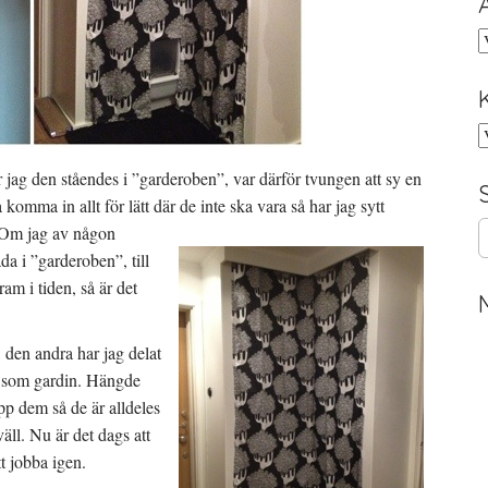
A
K
r jag den ståendes i ”garderoben”, var därför tvungen att sy en
 komma in allt för lätt där de inte ska vara så har jag sytt
S
Om jag av någon
e
åda i ”garderoben”, till
a
am i tiden, så är det
r
c
h
 den andra har jag delat
f
ga som gardin. Hängde
o
r
pp dem så de är alldeles
:
äll. Nu är det dags att
t jobba igen.