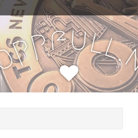
u
f
l
p
l
p
.
o
H