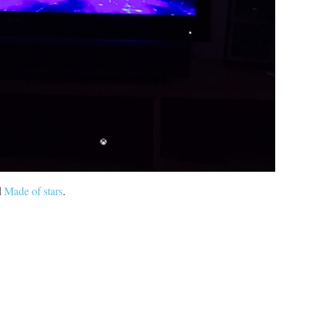
d
Made of stars
.