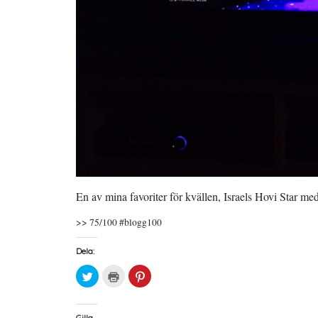
En av mina favoriter för kvällen, Israels Hovi Star me
>> 75/100 #blogg100
Dela:
K
K
K
l
l
l
i
i
i
c
c
c
k
k
k
a
a
a
Gilla