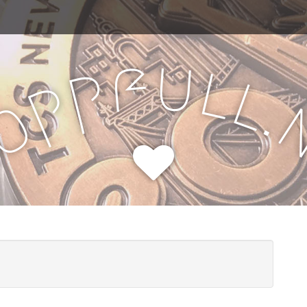
u
f
l
p
l
p
.
o
H