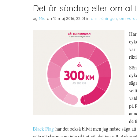
Det är söndag eller om allt o
by
Mia
on
15 maj 2016, 22:01
in
om träningen
,
om vard
Har 
cyk
var 
rikt
Sönd
cyke
säga
vett
vald
på f
anna
de t
Black Flag
har det också blivit men jag måste säga att
ratta ett skepp som inte riktigt vill det jag vill. Avkop