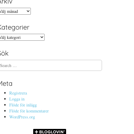
Arkiv
rkiv
Kategorier
ategorier
Sök
Meta
Registrera
Logga in
Flöde för inlägg
Flöde för kommentarer
WordPress.org