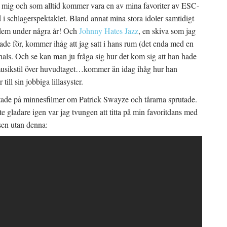
r mig och som alltid kommer vara en av mina favoriter av ESC-
d i schlagerspektaklet. Bland annat mina stora idoler samtidigt
dem under några år! Och
Johnny Hates Jazz
, en skiva som jag
ade för, kommer ihåg att jag satt i hans rum (det enda med en
hals. Och se kan man ju fråga sig hur det kom sig att han hade
 musikstil över huvudtaget…kommer än idag ihåg hur han
ll sin jobbiga lillasyster.
h tittade på minnesfilmer om Patrick Swayze och tårarna sprutade.
 lite gladare igen var jag tvungen att titta på min favoritdans med
sen utan denna: