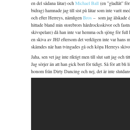
s
t
en del sådana låtar) och
Michael Ball
(en ”gladlåt” fö
t
f
e
ö
bidrag) hamnade jag till sist på låtar som inte varit me
r
n
)
s
och efter Herreys, nämligen
Bros
– som jag älskade 
t
e
hittade bland min storebrors hårdrocksskivor och fastn
r
)
skivspelare) då han inte var hemma och sjöng för full 
en skiva av JHJ eftersom det verkligen inte var hans
skämdes när han tvingades gå och köpa Herreys skivor ti
Jaha, sen vet jag inte riktigt men till slut satt jag oc
Jag sörjer än att han gick bort för tidigt. Så för att bli
honom från Dirty Dancing och nej, det är inte slutdan