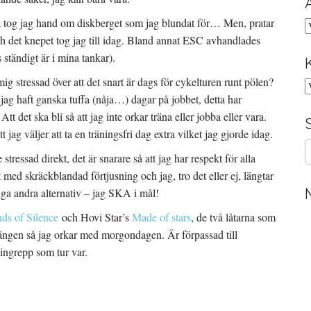
så tog jag hand om diskberget som jag blundat för… Men, pratar
A
ch det knepet tog jag till idag. Bland annat ESC avhandlades
ständigt är i mina tankar).
ig stressad över att det snart är dags för cykelturen runt pölen?
K
 jag haft ganska tuffa (nåja…) dagar på jobbet, detta har
 Att det ska bli så att jag inte orkar träna eller jobba eller vara.
t jag väljer att ta en träningsfri dag extra vilket jag gjorde idag.
S
tressad direkt, det är snarare så att jag har respekt för alla
e
a
med skräckblandad förtjusning och jag, tro det eller ej, längtar
r
nga andra alternativ – jag SKA i mål!
c
h
ds of Silence
och Hovi Star’s
Made of stars
, de två låtarna som
f
 sängen så jag orkar med morgondagen. Är förpassad till
o
ingrepp som tur var.
r
: