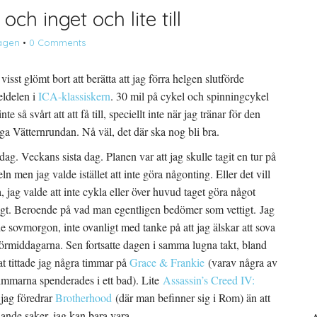
ch inget och lite till
agen
•
0 Comments
visst glömt bort att berätta att jag förra helgen slutförde
eldelen i
ICA-klassiskern
. 30 mil på cykel och spinningcykel
inte så svårt att att få till, speciellt inte när jag tränar för den
iga Vätternrundan. Nå väl, det där ska nog bli bra.
ag. Veckans sista dag. Planen var att jag skulle tagit en tur på
ln men jag valde istället att inte göra någonting. Eller det vill
, jag valde att inte cykla eller över huvud taget göra något
igt. Beroende på vad man egentligen bedömer som vettigt. Jag
e sovmorgon, inte ovanligt med tanke på att jag älskar att sova
örmiddagarna. Sen fortsatte dagen i samma lugna takt, bland
t tittade jag några timmar på
Grace & Frankie
(varav några av
immarna spenderades i ett bad). Lite
Assassin’s Creed IV:
 jag föredrar
Brotherhood
(där man befinner sig i Rom) än att
plande saker, jag kan bara vara.