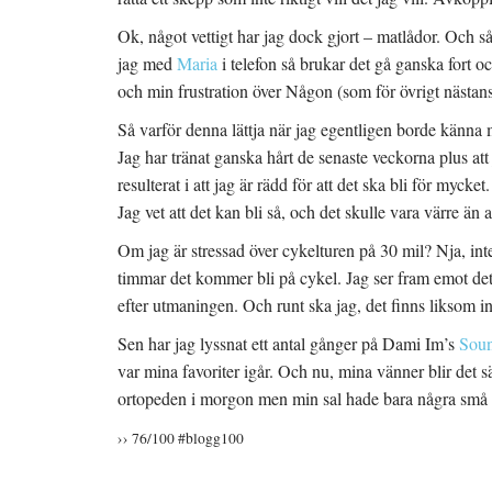
Ok, något vettigt har jag dock gjort – matlådor. Och 
jag med
Maria
i telefon så brukar det gå ganska fort o
och min frustration över Någon (som för övrigt nästans 
Så varför denna lättja när jag egentligen borde känna m
Jag har tränat ganska hårt de senaste veckorna plus att
resulterat i att jag är rädd för att det ska bli för mycket.
Jag vet att det kan bli så, och det skulle vara värre än at
Om jag är stressad över cykelturen på 30 mil? Nja, inte s
timmar det kommer bli på cykel. Jag ser fram emot det 
efter utmaningen. Och runt ska jag, det finns liksom i
Sen har jag lyssnat ett antal gånger på Dami Im’s
Soun
var mina favoriter igår. Och nu, mina vänner blir det
ortopeden i morgon men min sal hade bara några små 
›› 76/100 #blogg100