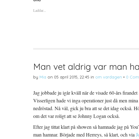
f
f
f
ö
ö
ö
Laddar...
r
r
r
a
u
a
t
t
t
t
s
t
d
k
d
e
r
e
l
i
l
a
f
a
p
t
t
å
(
i
T
Ö
l
w
p
l
i
p
P
t
n
i
t
a
n
Man vet aldrig var man 
e
s
t
r
i
e
(
e
r
by
Mia
on
05 april 2015, 22:45
in
om vardagen
•
0 Com
Ö
t
e
p
t
s
p
n
t
n
y
(
Jag jobbade ju igår kväll när de visade 60-års firandet 
a
t
Ö
s
t
p
Visserligen hade vi inga operationer just då men mina 
i
f
p
e
ö
n
t
n
a
nedröstad. Nå väl, gick ju bra att se det idag också. 
t
s
s
n
t
i
om det var roligt att se Johnny Logan också.
y
e
e
t
r
t
t
)
t
Efter jag tittat klart på showen så hamnade jag på Yo
f
n
ö
y
man hamnar. Började med Herreys, så klart, och via
J
n
t