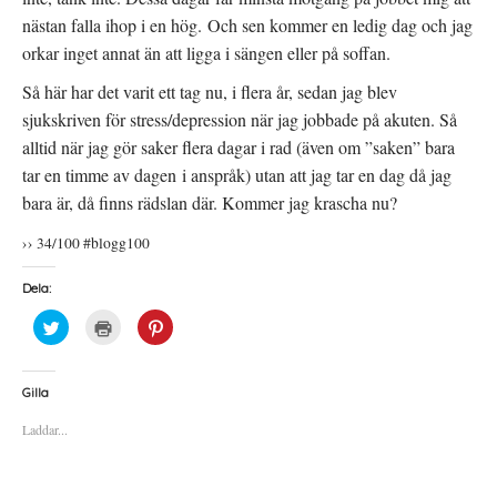
nästan falla ihop i en hög. Och sen kommer en ledig dag och jag
orkar inget annat än att ligga i sängen eller på soffan.
Så här har det varit ett tag nu, i flera år, sedan jag blev
sjukskriven för stress/depression när jag jobbade på akuten. Så
alltid när jag gör saker flera dagar i rad (även om ”saken” bara
tar en timme av dagen i anspråk) utan att jag tar en dag då jag
bara är, då finns rädslan där. Kommer jag krascha nu?
›› 34/100 #blogg100
Dela:
K
K
K
l
l
l
i
i
i
c
c
c
k
k
k
a
a
a
Gilla
f
f
f
ö
ö
ö
Laddar...
r
r
r
a
u
a
t
t
t
t
s
t
d
k
d
e
r
e