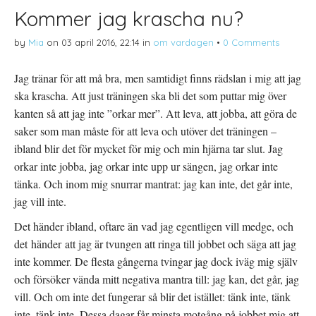
Kommer jag krascha nu?
by
Mia
on
03 april 2016, 22:14
in
om vardagen
•
0 Comments
Jag tränar för att må bra, men samtidigt finns rädslan i mig att jag
ska krascha. Att just träningen ska bli det som puttar mig över
kanten så att jag inte ”orkar mer”. Att leva, att jobba, att göra de
saker som man måste för att leva och utöver det träningen –
ibland blir det för mycket för mig och min hjärna tar slut. Jag
orkar inte jobba, jag orkar inte upp ur sängen, jag orkar inte
tänka. Och inom mig snurrar mantrat: jag kan inte, det går inte,
jag vill inte.
Det händer ibland, oftare än vad jag egentligen vill medge, och
det händer att jag är tvungen att ringa till jobbet och säga att jag
inte kommer. De flesta gångerna tvingar jag dock iväg mig själv
och försöker vända mitt negativa mantra till: jag kan, det går, jag
vill. Och om inte det fungerar så blir det istället: tänk inte, tänk
inte, tänk inte. Dessa dagar får minsta motgång på jobbet mig att