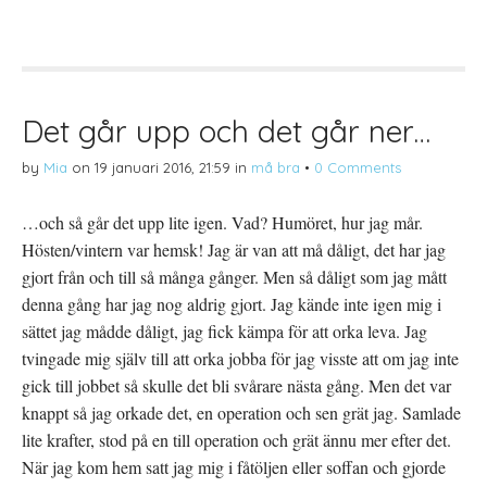
l
i
l
a
f
a
p
t
t
å
(
i
T
Ö
l
w
p
l
i
p
P
t
n
i
t
a
n
Det går upp och det går ner…
e
s
t
r
i
e
(
e
r
by
Mia
on
19 januari 2016, 21:59
in
må bra
•
0 Comments
Ö
t
e
p
t
s
p
n
t
n
y
(
…och så går det upp lite igen. Vad? Humöret, hur jag mår.
a
t
Ö
s
t
p
Hösten/vintern var hemsk! Jag är van att må dåligt, det har jag
i
f
p
e
ö
n
t
n
a
gjort från och till så många gånger. Men så dåligt som jag mått
t
s
s
n
t
i
denna gång har jag nog aldrig gjort. Jag kände inte igen mig i
y
e
e
t
r
t
sättet jag mådde dåligt, jag fick kämpa för att orka leva. Jag
t
)
t
f
n
tvingade mig själv till att orka jobba för jag visste att om jag inte
ö
y
n
t
gick till jobbet så skulle det bli svårare nästa gång. Men det var
s
t
t
f
knappt så jag orkade det, en operation och sen grät jag. Samlade
e
ö
r
n
lite krafter, stod på en till operation och grät ännu mer efter det.
)
s
t
När jag kom hem satt jag mig i fåtöljen eller soffan och gjorde
e
r