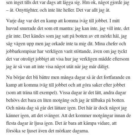
sen inget tills det var dags att lägga sig. Hm ok, något gjorde jag
)
– åt. Onyttighter, och inte lite heller. Det var allt jag åt.
Varje dag var det en kamp att komma iväg till jobbet. I mitt
huvud snurrade det som ett mantra: jag kan inte, jag vill inte, det
går inte. Det kändes som jag satt på botten av ett mörkt hål, jag
såg vägen upp men jag orkade inte ta mig dit. Mina chefer och
jobbarkompisar har verkligen varit stöttande, även om jag tyckt
det var otroligt jobbigt att visa hur jag verkligen mådde eftersom
jag är så van att inte visa något utåt när jag mår dåligt.
Nu börjar det bli bättre men många dagar så är det fortfarande en
kamp att komma iväg till jobbet och att göra saker efter jobbet
(som att träna till exempel). Vissa dagar är det lätt, andra dagar
behövs det bara en liten motgång och jag är tillbaka på botten.
Och nästa dag så går det lättare igen. Det här är dock något jag
känner igen, att det svänger. Att det kommer motgångar innan de
flesta dagar är ljusa igen. Det är bara att kämpa vidare, att
försöka se ljuset även det mörkare dagarna.