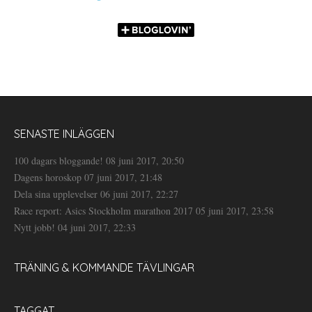
SENASTE INLÄGGEN
100 dagars bloggande!
08 juni 2017, 20:50
Dagens horoskop
07 juni 2017, 21:48
Dela sina upplevelser
06 juni 2017, 22:27
Race report: Asics Stockholm marathon 2017
05 juni 2017, 23:58
Nytt jobb!
04 juni 2017, 22:33
TRÄNING & KOMMANDE TÄVLINGAR
TAGGAT