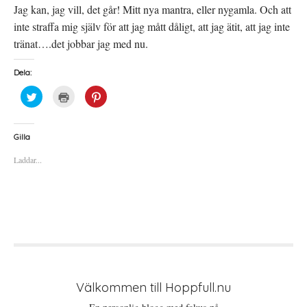
Jag kan, jag vill, det går! Mitt nya mantra, eller nygamla. Och att
inte straffa mig själv för att jag mått dåligt, att jag ätit, att jag inte
tränat….det jobbar jag med nu.
Dela:
K
K
K
l
l
l
i
i
i
c
c
c
k
k
k
a
a
a
Gilla
f
f
f
ö
ö
ö
Laddar...
r
r
r
a
u
a
t
t
t
t
s
t
d
k
d
e
r
e
l
i
l
a
f
a
p
t
t
å
(
i
T
Ö
l
w
p
l
i
p
P
t
n
i
t
a
n
e
s
t
Välkommen till Hoppfull.nu
r
i
e
(
e
r