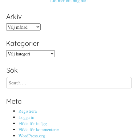
Läs mer om mig här!
Arkiv
Arkiv
Kategorier
Kategorier
Sök
S
e
a
r
Meta
c
h
Registrera
f
Logga in
o
Flöde för inlägg
r
Flöde för kommentarer
:
WordPress.org