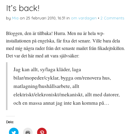
It’s back!
by
Mia
on
25 februari 2010, 16:31
in
om vardagen
•
2 Comments
Bloggen, den är tillbaka! Hurra. Men nu är hela wp-
installationen på engelska, får fixa det senare. Ville bara dela
med mig några rader från det senaste mailet från fikadejtskillen.
Det var det här med att vara självsäker:
Jag kan allt, sy/laga kläder, laga
bilar/mopeder/cyklar, bygga om/renovera hus,
matlagning/hushållsarbete, allt
elektriskt/elekroniskt/mekaniskt, allt med datorer,
och en massa annat jag inte kan komma på…
Dela:
K
K
K