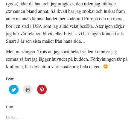
(goda) tider då han och jag umgicks, den tiden jag träffade
exmannen bland annat. Så ikväll har jag snokat och luskat fram
att exmannen lämnat landet mer söderut i Europa och nu mera
bor i en stad i USA som jag alltid velat besöka. Åter igen sörjer
jag hur vår relation blivit, eller blivit – vi har ingen kontakt alls.
Snart 3 år sen sista mailet från hans sida…
Men nu sängen. Trots att jag sovit hela kvällen kommer jag
somna så fort jag lägger huvudet på kudden. Förkylningen tär på
krafterna, har dessutom varit småfebrig hela dagen.
Dela:
K
K
K
l
l
l
i
i
i
c
c
c
k
k
k
a
a
a
Gilla
f
f
f
ö
ö
ö
Laddar...
r
r
r
a
u
a
t
t
t
t
s
t
d
k
d