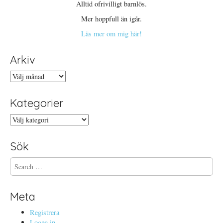
Alltid ofrivilligt barnlös.
Mer hoppfull än igår.
Läs mer om mig här!
Arkiv
Arkiv
Kategorier
Kategorier
Sök
S
e
a
r
Meta
c
h
Registrera
f
Logga in