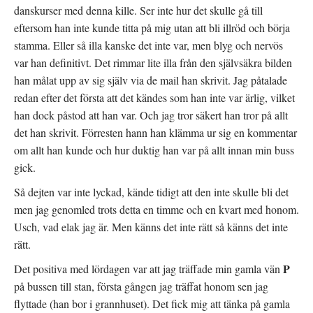
t
)
t
danskurser med denna kille. Ser inte hur det skulle gå till
f
n
ö
y
eftersom han inte kunde titta på mig utan att bli illröd och börja
n
t
s
t
stamma. Eller så illa kanske det inte var, men blyg och nervös
t
f
e
ö
var han definitivt. Det rimmar lite illa från den självsäkra bilden
r
n
)
s
han målat upp av sig själv via de mail han skrivit. Jag påtalade
t
e
redan efter det första att det kändes som han inte var ärlig, vilket
r
)
han dock påstod att han var. Och jag tror säkert han tror på allt
det han skrivit. Förresten hann han klämma ur sig en kommentar
om allt han kunde och hur duktig han var på allt innan min buss
gick.
Så dejten var inte lyckad, kände tidigt att den inte skulle bli det
men jag genomled trots detta en timme och en kvart med honom.
Usch, vad elak jag är. Men känns det inte rätt så känns det inte
rätt.
P
Det positiva med lördagen var att jag träffade min gamla vän
på bussen till stan, första gången jag träffat honom sen jag
flyttade (han bor i grannhuset). Det fick mig att tänka på gamla