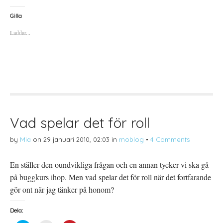
c
c
c
)
k
k
k
a
a
a
Gilla
f
f
f
ö
ö
ö
Laddar...
r
r
r
a
u
a
t
t
t
t
s
t
d
k
d
e
r
e
l
i
l
a
f
a
p
t
t
å
(
i
T
Ö
l
w
p
l
i
p
P
t
n
i
t
a
n
Vad spelar det för roll
e
s
t
r
i
e
(
e
r
by
Mia
on
29 januari 2010, 02:03
in
moblog
•
4 Comments
Ö
t
e
p
t
s
p
n
t
n
y
(
En ställer den oundvikliga frågan och en annan tycker vi ska gå
a
t
Ö
s
t
p
på buggkurs ihop. Men vad spelar det för roll när det fortfarande
i
f
p
e
ö
n
t
n
a
gör ont när jag tänker på honom?
t
s
s
n
t
i
y
e
e
Dela:
t
r
t
t
)
t