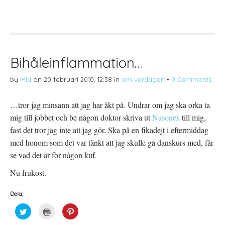
e
r
e
l
i
l
a
f
a
p
t
t
å
(
i
T
Ö
l
w
p
l
i
p
P
t
n
i
t
a
n
Bihåleinflammation…
e
s
t
r
i
e
(
e
r
by
Mia
on
20 februari 2010, 12:38
in
om vardagen
•
0 Comments
Ö
t
e
p
t
s
p
n
t
n
y
(
…tror jag minsann att jag har åkt på. Undrar om jag ska orka ta
a
t
Ö
s
t
p
mig till jobbet och be någon doktor skriva ut
i
f
p
Nasonex
till mig,
e
ö
n
t
n
a
fast det tror jag inte att jag gör. Ska på en fikadejt i eftermiddag
t
s
s
n
t
i
med honom som det var tänkt att jag skulle gå danskurs med, får
y
e
e
t
r
t
se vad det är för någon kuf.
t
)
t
f
n
ö
y
Nu frukost.
n
t
s
t
t
f
Dela:
e
ö
r
n
)
s
K
K
K
t
l
l
l
e
i
i
i
r