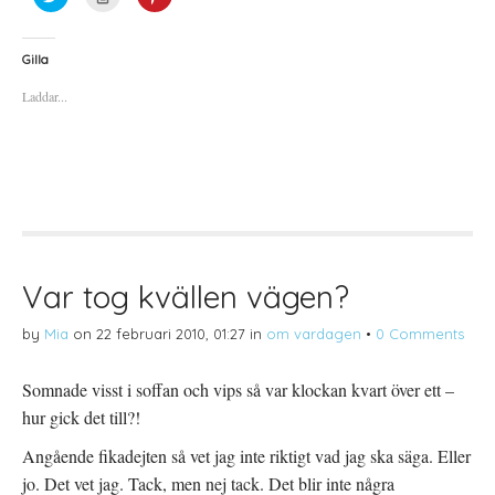
l
l
l
i
i
i
c
c
c
k
k
k
a
a
a
Gilla
f
f
f
ö
ö
ö
Laddar...
r
r
r
a
u
a
t
t
t
t
s
t
d
k
d
e
r
e
l
i
l
a
f
a
p
t
t
å
(
i
T
Ö
l
w
p
l
i
p
P
t
n
i
t
a
n
Var tog kvällen vägen?
e
s
t
r
i
e
(
e
r
by
Mia
on
22 februari 2010, 01:27
in
om vardagen
•
0 Comments
Ö
t
e
p
t
s
p
n
t
n
y
(
Somnade visst i soffan och vips så var klockan kvart över ett –
a
t
Ö
s
t
p
hur gick det till?!
i
f
p
e
ö
n
t
n
a
Angående fikadejten så vet jag inte riktigt vad jag ska säga. Eller
t
s
s
n
t
i
jo. Det vet jag. Tack, men nej tack. Det blir inte några
y
e
e
t
r
t