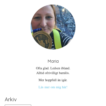
e
ö
n
t
n
a
t
s
s
n
t
i
y
e
e
t
r
t
t
)
t
f
n
ö
y
n
t
s
t
t
f
e
ö
r
n
)
s
t
e
r
)
Maria
Ofta glad. Ledsen ibland.
Alltid ofrivilligt barnlös.
Mer hoppfull än igår.
Läs mer om mig här!
Arkiv