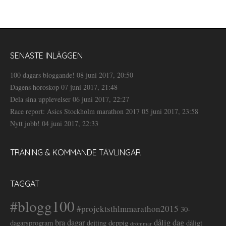
SENASTE INLÄGGEN
100 dagars bloggande!
08 juni 2017, 20:50
Dagens horoskop
07 juni 2017, 21:48
Dela sina upplevelser
06 juni 2017, 22:27
Race report: Asics Stockholm marathon 2017
05 juni 2017, 23:58
Nytt jobb!
04 juni 2017, 22:33
TRÄNING & KOMMANDE TÄVLINGAR
TAGGAT
#blogg100
#projektsthlmmarathon2015
30-
dålig dag
bra dagar
deppig
dagarsprogram
dejting
dåligt
drömmar