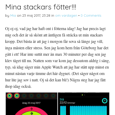
Mina stackars fötter!!!
by
Mia
on
23 maj 2017, 23:28
in
om vardagen
•
0 Comments
Oj oj oj, vad jag har haft ont i fötterna idag! Jag har precis lagt
mig och det är så skönt att äntligen få sträcka ut min stackars
kropp. Det bästa är att jag i morgon får sova så länge jag vill,
inga måsten eller stress. Sen jag kom hem från Göteborg har det
gått i ett! Har inte suttit mer än max 30 minuter per dag sen jag
klev tåget till nu. Natten som var kom jag dessutom aldrig i säng,
typ, så idag säger min Apple Watch att jag har stått upp minst en
minut nästan varje timme det här dygnet. (Det säger något om
hur lite jag sov i natt. Oj så det kan bli!) Några steg har jag fått
ihop idag också.