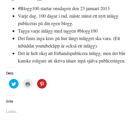
#Blogg100 startar onsdagen den 23 januari 2013
Varje dag, 100 dagar i rad, måste minst ett nytt inlägg
publiceras på din egen blogg.
Tagga varje inlägg med taggen #blogg100
Det finns inga krav på hur långt inlägget ska vara. (Ett
inbäddat youtubeklipp är också ett inlägg).
Det är helt okej att förhandspublicera inlägg, men det blir
kanske roligare att skriva tätare inpå själva publiceringen.
Dela:
K
K
K
l
l
l
i
i
i
c
c
c
k
k
k
a
a
a
Gilla
f
f
f
ö
ö
ö
Laddar...
r
r
r
a
u
a
t
t
t
t
s
t
d
k
d
e
r
e
l
i
l