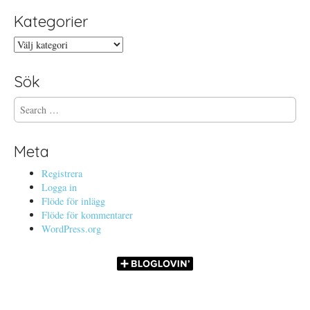
Kategorier
Kategorier
Sök
S
e
a
r
Meta
c
h
Registrera
f
Logga in
o
Flöde för inlägg
r
Flöde för kommentarer
:
WordPress.org