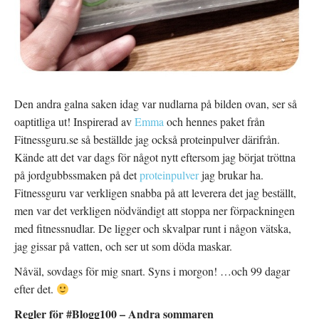
Den andra galna saken idag var nudlarna på bilden ovan, ser så
oaptitliga ut! Inspirerad av
Emma
och hennes paket från
Fitnessguru.se så beställde jag också proteinpulver därifrån.
Kände att det var dags för något nytt eftersom jag börjat tröttna
på jordgubbssmaken på det
proteinpulver
jag brukar ha.
Fitnessguru var verkligen snabba på att leverera det jag beställt,
men var det verkligen nödvändigt att stoppa ner förpackningen
med fitnessnudlar. De ligger och skvalpar runt i någon vätska,
jag gissar på vatten, och ser ut som döda maskar.
Nåväl, sovdags för mig snart. Syns i morgon! …och 99 dagar
efter det.
Regler för #Blogg100 – Andra sommaren