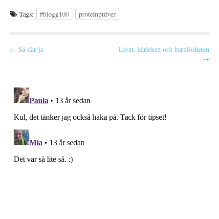
Tags:
#blogg100
proteinpulver
P
← Så där ja
Livet, kärleken och barnlösheten
→
o
s
t
n
a
v
i
g
a
t
i
o
n