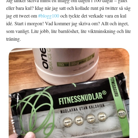
Jag tänker skriva minst ett inlägg om dagen i 100 dagar – galet
eller bara kul? Idag när jag satt och kollade runt på twitter så såg
jag ett tweet om
#blogg100
och tyckte det verkade vara en kul
idé. Start i morgon! Vad kommer jag skriva om? Allt och inget,
som vanligt. Lite jobb, lite barnlöshet, lite viktminskning och lite
träning.