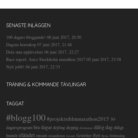
SENASTE INLÄGGEN
100 dagars bloggande!
08 juni 2017, 20:50
Dagens horoskop
07 juni 2017, 21:48
Dela sina upplevelser
06 juni 2017, 22:27
Race report: Asics Stockholm marathon 2017
05 juni 2017, 23:58
Nytt jobb!
04 juni 2017, 22:33
TRÄNING & KOMMANDE TÄVLINGAR
TAGGAT
#blogg100
#projektsthlmmarathon2015
30-
dålig dag
bra dagar
deppig
dagarsprogram
dejting
dåligt
drömmar
eländet
favoriter
flytt
humör
ensam
ensamheten
flytta
födelsedag
favorit