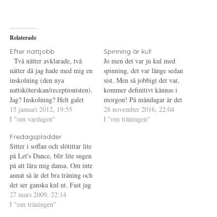
a
f
a
p
t
t
å
(
i
T
Ö
l
w
p
l
i
p
P
Relaterade
t
n
i
t
a
n
e
s
t
Efter nattjobb
Spinning är kul!
r
i
e
Två nätter avklarade, två
Jo men det var ju kul med
(
e
r
Ö
t
e
nätter då jag hade med mig en
spinning, det var länge sedan
p
t
s
inskolning (den nya
p
n
t
sist. Men så jobbigt det var,
n
y
(
nattsköterskan/receptionisten).
kommer definitivt kännas i
a
t
Ö
s
t
p
Jag? Inskolning? Helt galet
morgon! På måndagar är det
i
f
p
när man tänker på att detta var
15 januari 2012, 19:55
e
ö
n
min favoritinstruktör som kör
28 november 2016, 22:04
t
n
a
natt nummer fem och sex för
I "om vardagen"
Spinning puls så jag brukar
I "om träningen"
t
s
s
n
t
i
mig totalt på nya jobbet. Hade
(eller brukade, det var ett tag
y
e
e
Fredagspladder
innan dessa två nätter då jag
t
r
t
sedan sist) försöka gå på
t
)
t
Sitter i soffan och slötittar lite
gick med annan för att…
måndagar. Ska försöka…
f
n
på Let's Dance, blir lite sugen
ö
y
n
t
på att lära mig dansa. Om inte
s
t
t
f
annat så är det bra träning och
e
ö
det ser ganska kul ut. Fast jag
r
n
)
s
saknar Morgan Alling i
27 mars 2009, 22:14
t
e
finalen, han är bara bäst! På
I "om träningen"
r
tal om träning så var jag på…
)