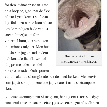
y
e
e
t
r
t
för flera månader sedan. Det
t
)
t
f
n
hela började, igen, när de åkte
ö
y
n
t
på när kylan kom. Det första
s
t
t
f
jag tänkte på när de kom på var
e
ö
r
n
om de verkligen hade varit så
)
s
t
snea i (inner)sulan förra
e
r
vintern. Hmm, kan verkligen
)
inte minnas mig det. Men hur
det än var, jag knatade i dem
Observera hålet i mina
och knatade lite till…en del
snetrampade vinterkängor.
långpromenader…en del
kortpromenader. Och sporren
var tillbaka rätt så omgående och det med besked. Men envis
som jag är som promenerade jag vidare i mina snetrampade
skor.
Nu, eller egentligen rätt så länge nu, har jag ont i stort sett dygnet
runt. Fruktansvärd smärta efter jag sovit eller legat på soffan ett