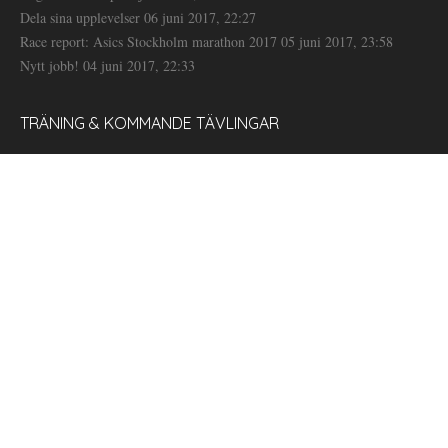
Dela sina upplevelser
06 juni 2017, 22:27
Race report: Asics Stockholm marathon 2017
05 juni 2017, 23:58
Nytt jobb!
04 juni 2017, 22:33
TRÄNING & KOMMANDE TÄVLINGAR
TAGGAT
#blogg100
#projektsthlmmarathon2015
30-
dålig dag
bra dagar
deppig
dagarsprogram
dejting
dåligt
drömmar
eländet
favoriter
flytt
humör
ensam
ensamheten
flytta
födelsedag
favorit
jobb
jobbet
horoskop
ledig
iPhone
kärlek
jul
lista
hosta
lägenhetsjakt
onyttigheter
musik
missarna
ofrivilligt barnlösas dag
operationssjuksköterska
pappa
sorg
semester
sjuk
stress
studier
promenad
shopping
TJejvättern
trött
tv
tröstätning
Vätternrundan