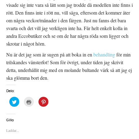
visade sig inte vara så lätt som jag trodde då modellen inte finns i
rött. Den finns inte i rött nu, vill säga, eftersom det kommer åter
om några veckor/månader i den färgen. Just nu fanns det bara
svarta och det vill jag verkligen inte ha. Får helt enkelt kolla in
andra Eccobutiker och se om de har några röda som ligger och
skrotar i något hörn.
Nu är det jag som är sugen på att boka in en
behandling
för min
trilskandes vänsterfot! Som för övrigt, under tiden jag skrivit
detta, underhållit mig med en molande bultande värk så att jag ej
ska glömma bort den.
Dela:
K
K
K
l
l
l
i
i
i
c
c
c
k
k
k
a
a
a
Gilla
f
f
f
ö
ö
ö
Laddar...
r
r
r
a
u
a
t
t
t