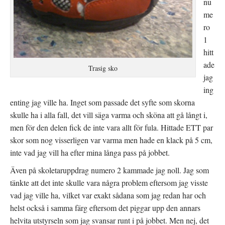
nu
me
ro
1
hitt
ade
Trasig sko
jag
ing
enting jag ville ha. Inget som passade det syfte som skorna
skulle ha i alla fall, det vill säga varma och sköna att gå långt i,
men för den delen fick de inte vara allt för fula. Hittade ETT par
skor som nog visserligen var varma men hade en klack på 5 cm,
inte vad jag vill ha efter mina långa pass på jobbet.
Även på skoletaruppdrag numero 2 kammade jag noll. Jag som
tänkte att det inte skulle vara några problem eftersom jag visste
vad jag ville ha, vilket var exakt sådana som jag redan har och
helst också i samma färg eftersom det piggar upp den annars
helvita utstyrseln som jag svansar runt i på jobbet. Men nej, det