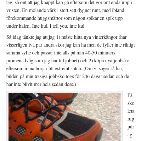
tag, så ont att jag knappt kan gå eftersom det gör ont enda upp i
vristen. En molande värk i stort sett dygnet runt, med ibland
förekommande huggsmärtor som någon spikar en spik upp
under hälen. Inte kul, I tell you, inte kul.
Så idag tänkte jag att jag 1) måste hitta nya vinterkängor (har
visserligen två par andra skor jag kan ha men de fyller inte riktigt
samma syfte och passar inte alls på min 40-50 minuters
promenadväg som jag har till jobbet) och 2) köpa nya jobbskor
eftersom mina börjar bli extremt slitna. (Om vi säger så här,
bilden på min trasiga jobbsko togs för 246 dagar sedan och de
har inte blivit mer hela sedan dess.)
På
sko
leta
rup
pdr
ag