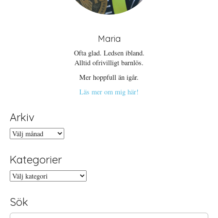
t
e
r
)
Maria
Ofta glad. Ledsen ibland.
Alltid ofrivilligt barnlös.
Mer hoppfull än igår.
Läs mer om mig här!
Arkiv
Arkiv
Kategorier
Kategorier
Sök
S