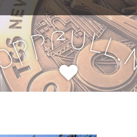
u
f
l
p
l
p
.
o
H