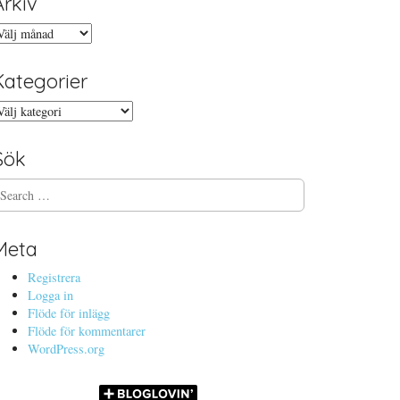
Arkiv
rkiv
Kategorier
ategorier
Sök
Meta
Registrera
Logga in
Flöde för inlägg
Flöde för kommentarer
WordPress.org