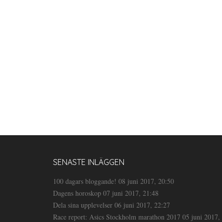
SENASTE INLÄGGEN
100 dagars bloggande!
08 juni 2017, 20:50
Dagens horoskop
07 juni 2017, 21:48
Dela sina upplevelser
06 juni 2017, 22:27
Race report: Asics Stockholm marathon 2017
05 juni 2017,