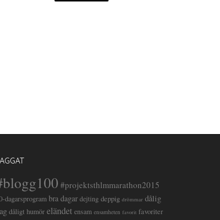
TAGGAT
#blogg100
#projektsthlmmarathon2015
dålig
bra dagar
deppig
0-dagarsprogram
dejting
drömmar
eländet
ag
favoriter
dåligt humör
ensam
ensamheten
favorit